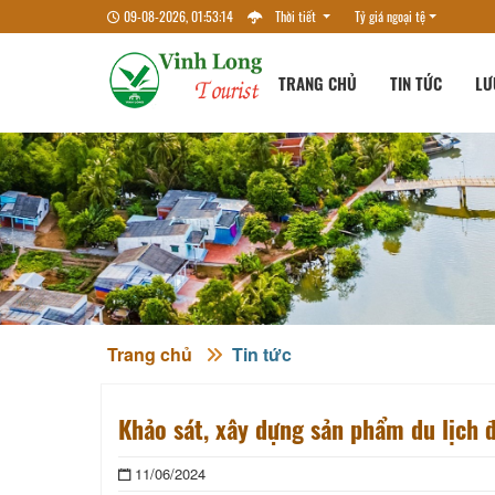
09-08-2026, 01:53:14
Thời tiết
Tỷ giá ngoại tệ
TRANG CHỦ
TIN TỨC
LƯ
Trang chủ
Tin tức
Khảo sát, xây dựng sản phẩm du lịch 
11/06/2024