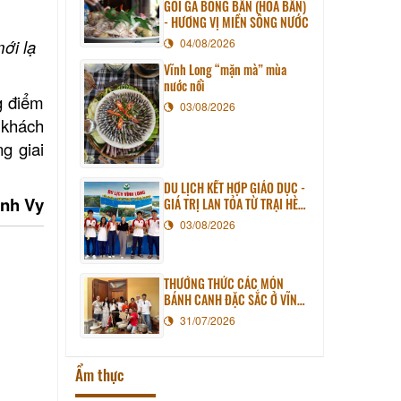
GỎI GÀ BÔNG BẦN (HOA BẦN)
- HƯƠNG VỊ MIỀN SÔNG NƯỚC
ới lạ
04/08/2026
Vĩnh Long “mặn mà” mùa
nước nổi
g điểm
03/08/2026
 khách
g giai
DU LỊCH KẾT HỢP GIÁO DỤC -
nh Vy
GIÁ TRỊ LAN TỎA TỪ TRẠI HÈ
PHƯƠNG NAM NĂM 2026
03/08/2026
THƯỞNG THỨC CÁC MÓN
BÁNH CANH ĐẶC SẮC Ở VĨNH
LONG
31/07/2026
Ẩm thực