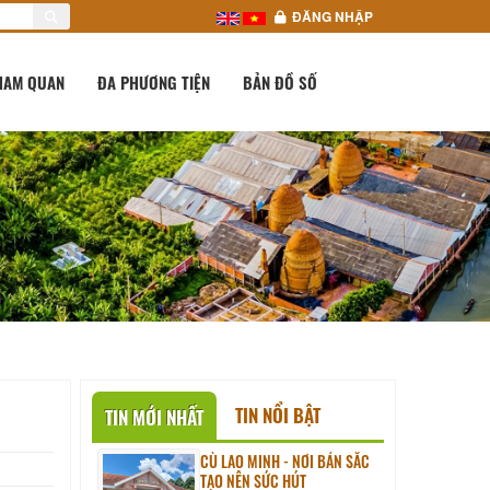
ĐĂNG NHẬP
HAM QUAN
ĐA PHƯƠNG TIỆN
BẢN ĐỒ SỐ
TIN NỔI BẬT
TIN MỚI NHẤT
CÙ LAO MINH - NƠI BẢN SẮC
TẠO NÊN SỨC HÚT