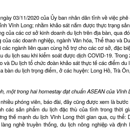
gày 03/11/2020 của Ủy ban nhân dân tỉnh về việc phê 
tỉnh Vĩnh Long; nhằm khảo sát nắm được thực trạng sản
ng của các cơ sở kinh doanh du lịch trên địa bàn, qua đó
 của các doanh nghiệp, ngành Văn hóa, Thể thao và Du 
các ngành liên quan cùng hỗ trợ cho các cơ sở, đặc biệ
u du lịch sau khi kiểm soát được dịch COVID-19. Trong 
 và Du lịch tổ chức đoàn khảo sát thực tế các điểm du l
địa bàn du lịch trọng điểm, ở các huyện: Long Hồ, Trà Ô
nh, một trong hai homestay
đạt chuẩn ASEAN của Vĩnh 
 nhiều phóng viên, báo đài, đây cũng được xem là bước
 các sản phẩm du lịch đặc thù của tỉnh trong thời gia
ng thế mạnh du lịch Vĩnh Long thời gian qua, cụ thể: D
làng nghề truyền thống, du lịch nông nghiệp và định