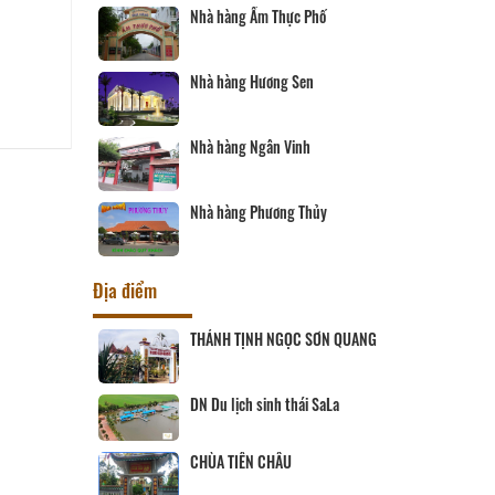
Nhà hàng Ẩm Thực Phố
Nhà hàng Hương Sen
Nhà hàng Ngân Vinh
Nhà hàng Phương Thủy
Địa điểm
ịch Hội đồng
THÁNH TỊNH NGỌC SƠN QUANG
ùng
 SANG
DN Du lịch sinh thái SaLa
CHÙA TIÊN CHÂU
ĨNH LONG