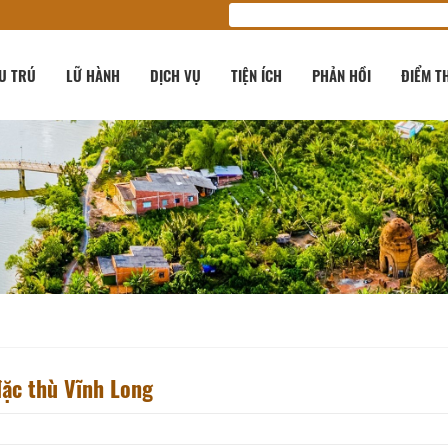
U TRÚ
LỮ HÀNH
DỊCH VỤ
TIỆN ÍCH
PHẢN HỒI
ĐIỂM T
đặc thù Vĩnh Long