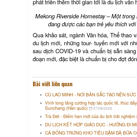
phát triển thêm thời gian tới là du lịch văn 
Mekong Riverside Homestay – Một trong
đang được các bạn trẻ yêu thích với
Qua khảo sát, ngành Văn hóa, Thể thao v
du lịch mới, những tour- tuyến mới với n
sau dịch COVID-19 và chuẩn bị sẵn sàng 
đoạn mới, đặc biệt là chuẩn bị cho đợt 
Bài viết liên quan
CÙ LAO MINH - NƠI BẢN SẮC TẠO NÊN SỨC
Vĩnh long tăng cường hợp tác quốc tế, thúc đẩy
Sunchang (Hàn quốc)
07/08/2026
Trà Đét - Điểm hẹn mới của du lịch trải nghiệm
DU LỊCH KẾT HỢP GIÁO DỤC - HƯỚNG ĐI M
CÁ BỐNG TRỨNG KHO TIÊU ĐẬM ĐÀ BỮA 