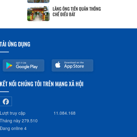
LĂNG ÔNG TIỀN QUÂN THỐNG
CHẾ ĐIỀU BÁT
TẢI ỨNG DỤNG
KẾT NỐI CHÚNG TÔI TRÊN MẠNG XÃ HỘI
Lượt truy cập
11.084.168
Tháng này
279.510
Đang online
4