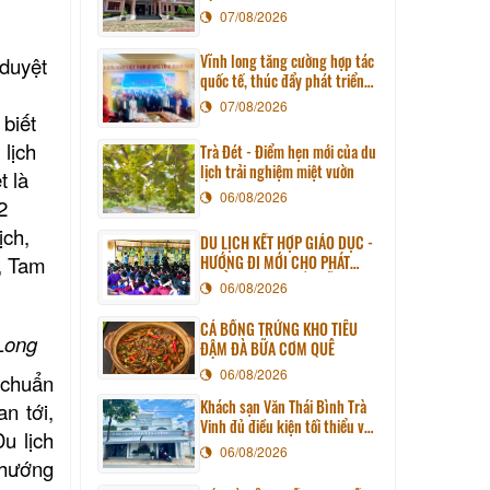
07/08/2026
Vĩnh long tăng cường hợp tác
duyệt
quốc tế, thúc đẩy phát triển
du lịch qua chương trình làm
07/08/2026
 biết
việc với đoàn công tác huyện
Sunchang (Hàn quốc)
lịch
Trà Đét - Điểm hẹn mới của du
lịch trải nghiệm miệt vườn
t là
06/08/2026
2
ịch,
DU LỊCH KẾT HỢP GIÁO DỤC -
n, Tam
HƯỚNG ĐI MỚI CHO PHÁT
TRIỂN DU LỊCH BỀN VỮNG
06/08/2026
CÁ BỐNG TRỨNG KHO TIÊU
Long
ĐẬM ĐÀ BỮA CƠM QUÊ
06/08/2026
 chuẩn
Khách sạn Văn Thái Bình Trà
n tới,
Vinh đủ điều kiện tối thiểu về
u lịch
cơ sở vật chất kỹ thuật và
06/08/2026
 hướng
dịch vụ của cơ sở lưu trú du
lịch