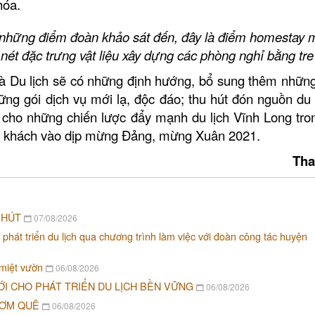
hóa.
 những điểm đoàn khảo sát đến,
đây là điểm homestay m
 nét
đặc trưng vật liệu xây dựng các phòng nghỉ bằng tre
à Du lịch sẽ có những định hướng, bổ sung thêm nhữn
hững gói dịch vụ mới lạ, độc đáo; thu hút đón nguồn du
cho những chiến lược đẩy mạnh du lịch Vĩnh Long tron
đón khách vào dịp mừng Đảng, mừng Xuân 2021.
Tha
 HÚT
07/08/2026
 phát triển du lịch qua chương trình làm việc với đoàn công tác huyện
 miệt vườn
06/08/2026
ỚI CHO PHÁT TRIỂN DU LỊCH BỀN VỮNG
06/08/2026
CƠM QUÊ
06/08/2026