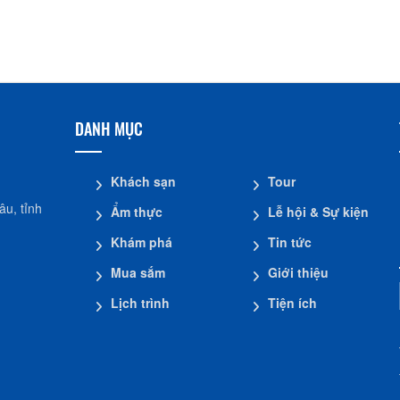
Nhà dừa CocoHome
Đình Tân Hoa
DANH MỤC
Khách sạn
Tour
u, tỉnh
Ẩm thực
Lễ hội & Sự kiện
Khám phá
Tin tức
Mua sắm
Giới thiệu
Lịch trình
Tiện ích