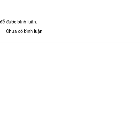
để được bình luận.
Chưa có bình luận
Khu tưởng niệm cố Thủ tướng Võ
Khu lưu niệm Chủ t
Văn Kiệt
Bộ trưởng Phạm H
BẢO TÀNG VĨNH LONG
KHU DU LỊCH VINH
Khu lưu niệm Giáo sư, Viện sĩ
VĂN THÁNH MIẾU V
Trần Đại Nghĩa