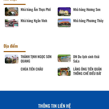
Nhà hàng Ẩm Thực Phố
Nhà hàng Hương Sen
Nhà hàng Ngân Vinh
Nhà hàng Phương Thủy
Địa điểm
THÁNH TỊNH NGỌC SƠN
DN Du lịch sinh thái
QUANG
SaLa
CHÙA TIÊN CHÂU
LĂNG ÔNG TIỀN QUÂN
THỐNG CHẾ ĐIỀU BÁT
THÔNG TIN LIÊN HỆ