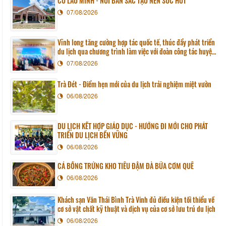
CÙ LAO MINH - NƠI BẢN SẮC TẠO NÊN SỨC HÚT
07/08/2026
Vĩnh long tăng cường hợp tác quốc tế, thúc đẩy phát triển
du lịch qua chương trình làm việc với đoàn công tác huyện
Sunchang (Hàn quốc)
07/08/2026
Trà Đét - Điểm hẹn mới của du lịch trải nghiệm miệt vườn
06/08/2026
DU LỊCH KẾT HỢP GIÁO DỤC - HƯỚNG ĐI MỚI CHO PHÁT
TRIỂN DU LỊCH BỀN VỮNG
06/08/2026
CÁ BỐNG TRỨNG KHO TIÊU ĐẬM ĐÀ BỮA CƠM QUÊ
06/08/2026
Khách sạn Văn Thái Bình Trà Vinh đủ điều kiện tối thiểu về
cơ sở vật chất kỹ thuật và dịch vụ của cơ sở lưu trú du lịch
06/08/2026