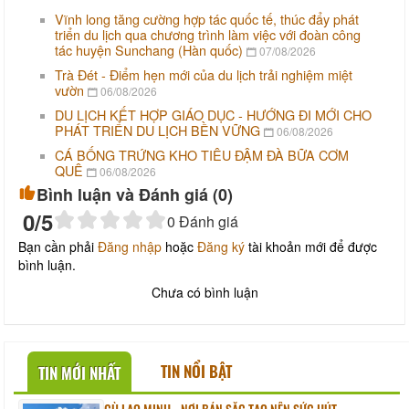
Vĩnh long tăng cường hợp tác quốc tế, thúc đẩy phát
triển du lịch qua chương trình làm việc với đoàn công
tác huyện Sunchang (Hàn quốc)
07/08/2026
Trà Đét - Điểm hẹn mới của du lịch trải nghiệm miệt
vườn
06/08/2026
DU LỊCH KẾT HỢP GIÁO DỤC - HƯỚNG ĐI MỚI CHO
PHÁT TRIỂN DU LỊCH BỀN VỮNG
06/08/2026
CÁ BỐNG TRỨNG KHO TIÊU ĐẬM ĐÀ BỮA CƠM
QUÊ
06/08/2026
Bình luận và Đánh giá (
0
)
0
/5
0
Đánh giá
Bạn cần phải
Đăng nhập
hoặc
Đăng ký
tài khoản mới để được
bình luận.
Chưa có bình luận
TIN NỔI BẬT
TIN MỚI NHẤT