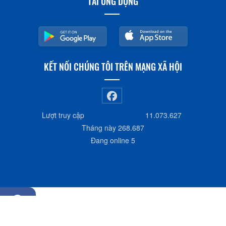
TẢI ỨNG DỤNG
KẾT NỐI CHÚNG TÔI TRÊN MẠNG XÃ HỘI
Lượt truy cập
11.073.627
Tháng này
268.687
Đang online
5
Đã kết nối EMC