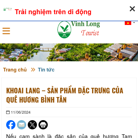
08-08-2026, 11:27:51
THỜI TIẾT
TỶ GIÁ NGOẠI TỆ
Trải nghiệm trên di động
Đăng nhập
Trang chủ
Tin tức
KHOAI LANG – SẢN PHẨM ĐẶC TRƯNG CỦA
QUÊ HƯƠNG BÌNH TÂN
11/06/2024
Nếu cam sành là đặc sản của quê hương Tam