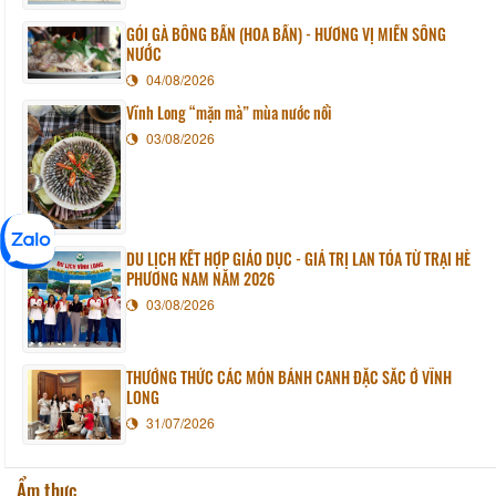
GỎI GÀ BÔNG BẦN (HOA BẦN) - HƯƠNG VỊ MIỀN SÔNG
NƯỚC
04/08/2026
Vĩnh Long “mặn mà” mùa nước nổi
03/08/2026
DU LỊCH KẾT HỢP GIÁO DỤC - GIÁ TRỊ LAN TỎA TỪ TRẠI HÈ
PHƯƠNG NAM NĂM 2026
03/08/2026
THƯỞNG THỨC CÁC MÓN BÁNH CANH ĐẶC SẮC Ở VĨNH
LONG
31/07/2026
Ẩm thực