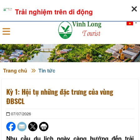
07-08-2026, 08:21:02
THỜI TIẾT
TỶ GIÁ NGOẠI TỆ
Trải nghiệm trên di động
Đăng nhập
Trang chủ
Tin tức
Kỳ 1: Hội tụ những đặc trưng của vùng
ĐBSCL
07/07/2026
Nhu cầu du lịch ngày càng hướng đến trải