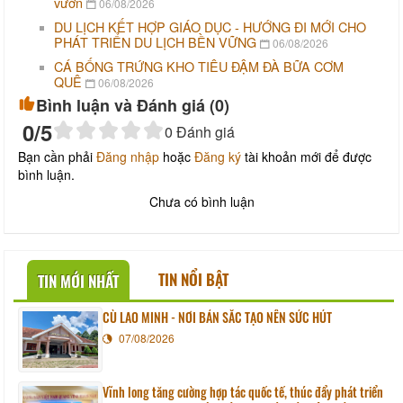
vườn
06/08/2026
DU LỊCH KẾT HỢP GIÁO DỤC - HƯỚNG ĐI MỚI CHO
PHÁT TRIỂN DU LỊCH BỀN VỮNG
06/08/2026
CÁ BỐNG TRỨNG KHO TIÊU ĐẬM ĐÀ BỮA CƠM
QUÊ
06/08/2026
Bình luận và Đánh giá (
0
)
0
/5
0
Đánh giá
Bạn cần phải
Đăng nhập
hoặc
Đăng ký
tài khoản mới để được
bình luận.
Chưa có bình luận
TIN NỔI BẬT
TIN MỚI NHẤT
CÙ LAO MINH - NƠI BẢN SẮC TẠO NÊN SỨC HÚT
07/08/2026
Vĩnh long tăng cường hợp tác quốc tế, thúc đẩy phát triển