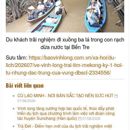
Du khách trải nghiệm đi xuồng ba lá trong con rạch
dừa nước tại Bến Tre
Sưu tầm:
https://baovinhlong.com.vn/xa-hoi/du-
lich/202607/ve-vinh-long-trai-tim-mekong-ky-1-hoi-
tu-nhung-dac-trung-cua-vung-dbscl-2334556/
Bài viết liên quan
CÙ LAO MINH - NƠI BẢN SẮC TẠO NÊN SỨC HÚT
07/08/2026
Vĩnh long tăng cường hợp tác quốc tế, thúc đẩy phát
triển du lịch qua chương trình làm việc với đoàn công
tác huyện Sunchang (Hàn quốc)
07/08/2026
Trà Đét - Điểm hẹn mới của du lịch trải nghiệm miệt