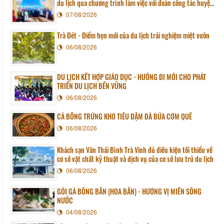
du lịch qua chương trình làm việc với đoàn công tác huyện
Sunchang (Hàn quốc)
07/08/2026
Trà Đét - Điểm hẹn mới của du lịch trải nghiệm miệt vườn
06/08/2026
DU LỊCH KẾT HỢP GIÁO DỤC - HƯỚNG ĐI MỚI CHO PHÁT
TRIỂN DU LỊCH BỀN VỮNG
06/08/2026
CÁ BỐNG TRỨNG KHO TIÊU ĐẬM ĐÀ BỮA CƠM QUÊ
06/08/2026
Khách sạn Văn Thái Bình Trà Vinh đủ điều kiện tối thiểu về
cơ sở vật chất kỹ thuật và dịch vụ của cơ sở lưu trú du lịch
06/08/2026
GỎI GÀ BÔNG BẦN (HOA BẦN) - HƯƠNG VỊ MIỀN SÔNG
NƯỚC
04/08/2026