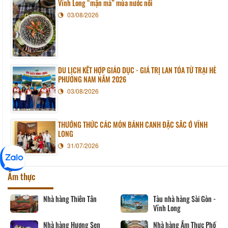
Vĩnh Long “mặn mà” mùa nước nổi
03/08/2026
DU LỊCH KẾT HỢP GIÁO DỤC - GIÁ TRỊ LAN TỎA TỪ TRẠI HÈ
PHƯƠNG NAM NĂM 2026
03/08/2026
THƯỞNG THỨC CÁC MÓN BÁNH CANH ĐẶC SẮC Ở VĨNH
LONG
31/07/2026
Ẩm thực
Nhà hàng Thiên Tân
Tàu nhà hàng Sài Gòn -
Vĩnh Long
Nhà hàng Hương Sen
Nhà hàng Ẩm Thực Phố