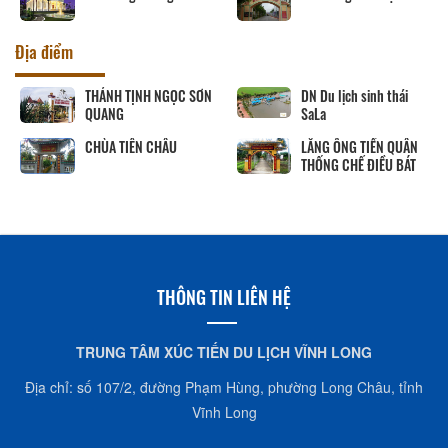
Địa điểm
THÁNH TỊNH NGỌC SƠN
DN Du lịch sinh thái
QUANG
SaLa
CHÙA TIÊN CHÂU
LĂNG ÔNG TIỀN QUÂN
THỐNG CHẾ ĐIỀU BÁT
THÔNG TIN LIÊN HỆ
TRUNG TÂM XÚC TIẾN DU LỊCH VĨNH LONG
Địa chỉ: số 107/2, đường Phạm Hùng, phường Long Châu, tỉnh
Vĩnh Long