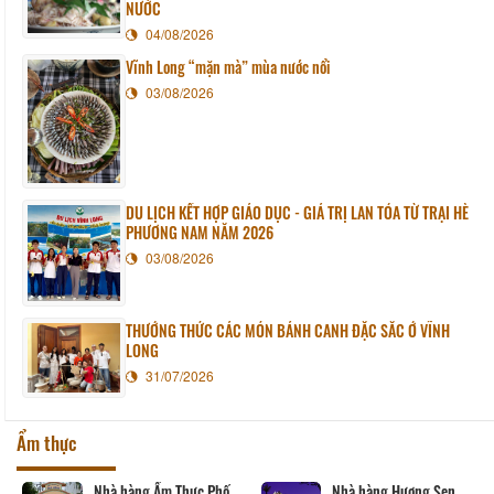
NƯỚC
04/08/2026
Vĩnh Long “mặn mà” mùa nước nổi
03/08/2026
DU LỊCH KẾT HỢP GIÁO DỤC - GIÁ TRỊ LAN TỎA TỪ TRẠI HÈ
PHƯƠNG NAM NĂM 2026
03/08/2026
THƯỞNG THỨC CÁC MÓN BÁNH CANH ĐẶC SẮC Ở VĨNH
LONG
31/07/2026
Ẩm thực
Nhà hàng Ẩm Thực Phố
Nhà hàng Hương Sen