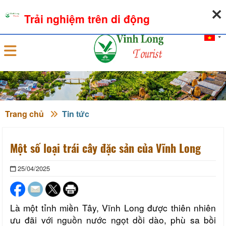
09-08-2026, 02:16:01
THỜI TIẾT
TỶ GIÁ NGOẠI TỆ
Trải nghiệm trên di động
Đăng nhập
Trang chủ
Tin tức
Một số loại trái cây đặc sản của Vĩnh Long
25/04/2025
Là một tỉnh miền Tây, Vĩnh Long được thiên nhiên
ưu đãi với nguồn nước ngọt dồi dào, phù sa bồi