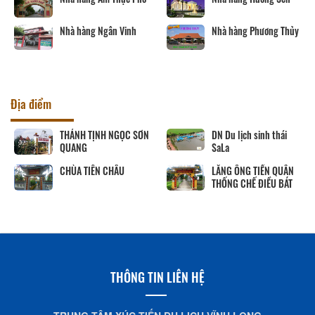
Nhà hàng Ngân Vinh
Nhà hàng Phương Thủy
Địa điểm
THÁNH TỊNH NGỌC SƠN
DN Du lịch sinh thái
QUANG
SaLa
CHÙA TIÊN CHÂU
LĂNG ÔNG TIỀN QUÂN
THỐNG CHẾ ĐIỀU BÁT
THÔNG TIN LIÊN HỆ