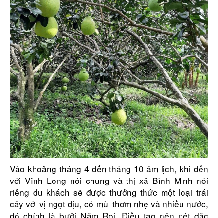
Vào khoảng tháng 4 đến tháng 10 âm lịch, khi đến
với Vĩnh Long nói chung và thị xã Bình Minh nói
riêng du khách sẽ được thưởng thức một loại trái
cây với vị ngọt dịu, có mùi thơm nhẹ và nhiều nước,
đó chính là bưởi Năm Roi. Điều tạo nên nét đặc