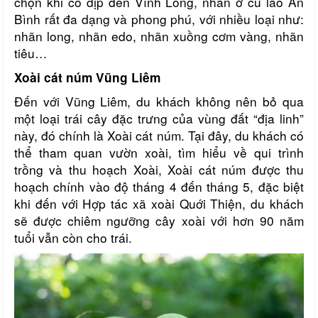
chọn khi có dịp đến Vĩnh Long, nhãn ở cù lao An
Bình rất đa dạng và phong phú, với nhiều loại như:
nhãn long, nhãn edo, nhãn xuồng cơm vàng, nhãn
tiêu…
Xoài cát núm Vũng Liêm
Đến với Vũng Liêm, du khách không nên bỏ qua
một loại trái cây đặc trưng của vùng đất “địa linh”
này, đó chính là Xoài cát núm. Tại đây, du khách có
thể tham quan vườn xoài, tìm hiểu về qui trình
trồng và thu hoạch Xoài, Xoài cát núm được thu
hoạch chính vào độ tháng 4 đến tháng 5, đặc biệt
khi đến với Hợp tác xã xoài Quới Thiện, du khách
sẽ được chiêm ngưỡng cây xoài với hơn 90 năm
tuổi vẫn còn cho trái.