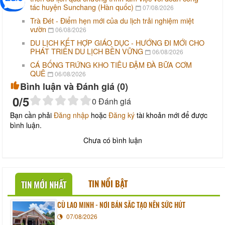
tác huyện Sunchang (Hàn quốc)
07/08/2026
Trà Đét - Điểm hẹn mới của du lịch trải nghiệm miệt
vườn
06/08/2026
DU LỊCH KẾT HỢP GIÁO DỤC - HƯỚNG ĐI MỚI CHO
PHÁT TRIỂN DU LỊCH BỀN VỮNG
06/08/2026
CÁ BỐNG TRỨNG KHO TIÊU ĐẬM ĐÀ BỮA CƠM
QUÊ
06/08/2026
Bình luận và Đánh giá (
0
)
0
/5
0
Đánh giá
Bạn cần phải
Đăng nhập
hoặc
Đăng ký
tài khoản mới để được
bình luận.
Chưa có bình luận
TIN NỔI BẬT
TIN MỚI NHẤT
CÙ LAO MINH - NƠI BẢN SẮC TẠO NÊN SỨC HÚT
07/08/2026