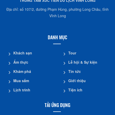
TRUNG TÂM XÚC TIẾN DU LỊCH VĨNH LONG
Địa chỉ: số 107/2, đường Phạm Hùng, phường Long Châu, tỉnh
Vĩnh Long
DANH MỤC
Khách sạn
Tour
Ẩm thực
Lễ hội & Sự kiện
Khám phá
Tin tức
Mua sắm
Giới thiệu
Lịch trình
Tiện ích
TẢI ỨNG DỤNG