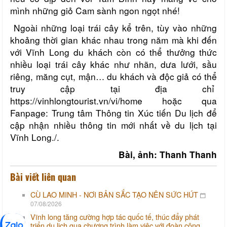
mình những giỏ Cam sành ngon ngọt nhé!
Ngoài những loại trái cây kể trên, tùy vào những
khoảng thời gian khác nhau trong năm mà khi đến
với Vĩnh Long du khách còn có thể thưởng thức
nhiều loại trái cây khác như nhãn, dưa lưới, sầu
riêng, măng cụt, mận… du khách và độc giả có thể
truy cập tại địa chỉ
https://vinhlongtourist.vn/vi/home hoặc qua
Fanpage: Trung tâm Thông tin Xúc tiến Du lịch để
cập nhận nhiều thông tin mới nhất về du lịch tại
Vĩnh Long./.
Bài, ảnh: Thanh Thanh
Bài viết liên quan
CÙ LAO MINH - NƠI BẢN SẮC TẠO NÊN SỨC HÚT
07/08/2026
Vĩnh long tăng cường hợp tác quốc tế, thúc đẩy phát
triển du lịch qua chương trình làm việc với đoàn công