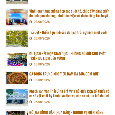
Vĩnh long tăng cường hợp tác quốc tế, thúc đẩy phát triển
du lịch qua chương trình làm việc với đoàn công tác huyện
Sunchang (Hàn quốc)
07/08/2026
Trà Đét - Điểm hẹn mới của du lịch trải nghiệm miệt vườn
06/08/2026
DU LỊCH KẾT HỢP GIÁO DỤC - HƯỚNG ĐI MỚI CHO PHÁT
TRIỂN DU LỊCH BỀN VỮNG
06/08/2026
CÁ BỐNG TRỨNG KHO TIÊU ĐẬM ĐÀ BỮA CƠM QUÊ
06/08/2026
Khách sạn Văn Thái Bình Trà Vinh đủ điều kiện tối thiểu về
cơ sở vật chất kỹ thuật và dịch vụ của cơ sở lưu trú du lịch
06/08/2026
GỎI GÀ BÔNG BẦN (HOA BẦN) - HƯƠNG VỊ MIỀN SÔNG