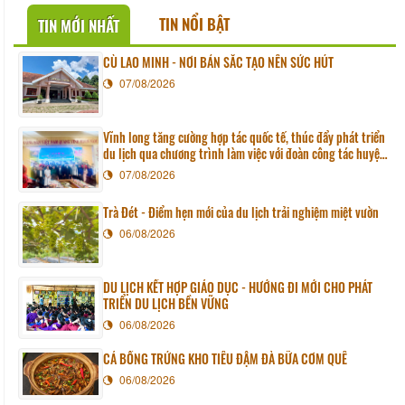
TIN NỔI BẬT
TIN MỚI NHẤT
CÙ LAO MINH - NƠI BẢN SẮC TẠO NÊN SỨC HÚT
07/08/2026
Vĩnh long tăng cường hợp tác quốc tế, thúc đẩy phát triển
du lịch qua chương trình làm việc với đoàn công tác huyện
Sunchang (Hàn quốc)
07/08/2026
Trà Đét - Điểm hẹn mới của du lịch trải nghiệm miệt vườn
06/08/2026
DU LỊCH KẾT HỢP GIÁO DỤC - HƯỚNG ĐI MỚI CHO PHÁT
TRIỂN DU LỊCH BỀN VỮNG
06/08/2026
CÁ BỐNG TRỨNG KHO TIÊU ĐẬM ĐÀ BỮA CƠM QUÊ
06/08/2026