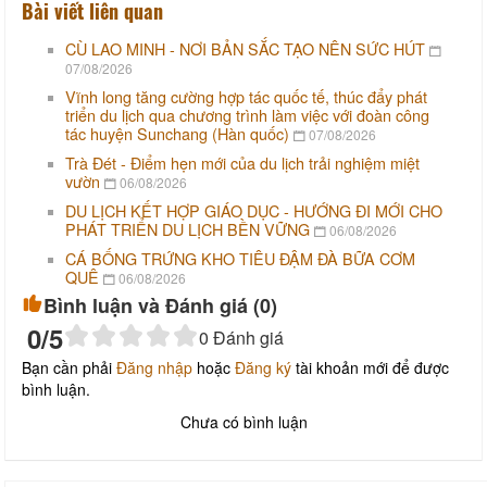
Bài viết liên quan
CÙ LAO MINH - NƠI BẢN SẮC TẠO NÊN SỨC HÚT
07/08/2026
Vĩnh long tăng cường hợp tác quốc tế, thúc đẩy phát
triển du lịch qua chương trình làm việc với đoàn công
tác huyện Sunchang (Hàn quốc)
07/08/2026
Trà Đét - Điểm hẹn mới của du lịch trải nghiệm miệt
vườn
06/08/2026
DU LỊCH KẾT HỢP GIÁO DỤC - HƯỚNG ĐI MỚI CHO
PHÁT TRIỂN DU LỊCH BỀN VỮNG
06/08/2026
CÁ BỐNG TRỨNG KHO TIÊU ĐẬM ĐÀ BỮA CƠM
QUÊ
06/08/2026
Bình luận và Đánh giá (
0
)
0
/5
0
Đánh giá
Bạn cần phải
Đăng nhập
hoặc
Đăng ký
tài khoản mới để được
bình luận.
Chưa có bình luận