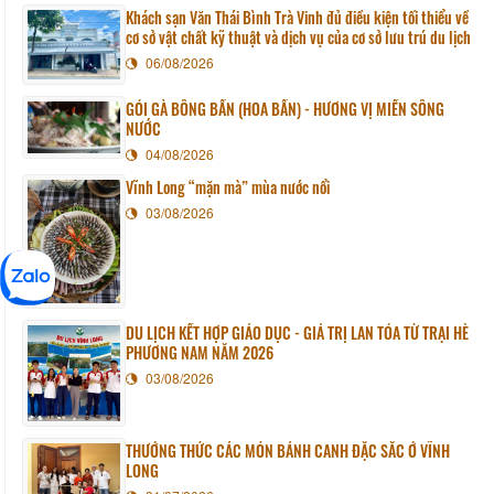
Khách sạn Văn Thái Bình Trà Vinh đủ điều kiện tối thiểu về
cơ sở vật chất kỹ thuật và dịch vụ của cơ sở lưu trú du lịch
06/08/2026
GỎI GÀ BÔNG BẦN (HOA BẦN) - HƯƠNG VỊ MIỀN SÔNG
NƯỚC
04/08/2026
Vĩnh Long “mặn mà” mùa nước nổi
03/08/2026
DU LỊCH KẾT HỢP GIÁO DỤC - GIÁ TRỊ LAN TỎA TỪ TRẠI HÈ
PHƯƠNG NAM NĂM 2026
03/08/2026
THƯỞNG THỨC CÁC MÓN BÁNH CANH ĐẶC SẮC Ở VĨNH
LONG