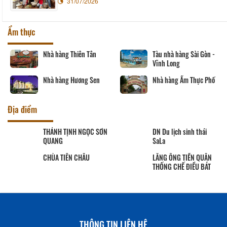
31/07/2026
Ẩm thực
Nhà hàng Thiên Tân
Tàu nhà hàng Sài Gòn -
Vĩnh Long
Nhà hàng Hương Sen
Nhà hàng Ẩm Thực Phố
Địa điểm
THÁNH TỊNH NGỌC SƠN
DN Du lịch sinh thái
QUANG
SaLa
CHÙA TIÊN CHÂU
LĂNG ÔNG TIỀN QUÂN
THỐNG CHẾ ĐIỀU BÁT