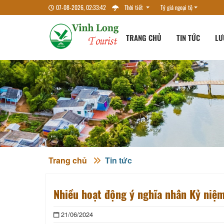
07-08-2026, 02:33:42
Thời tiết
Tỷ giá ngoại tệ
TRANG CHỦ
TIN TỨC
LƯ
Trang chủ
Tin tức
Nhiều hoạt động ý nghĩa nhân Kỷ niệ
21/06/2024