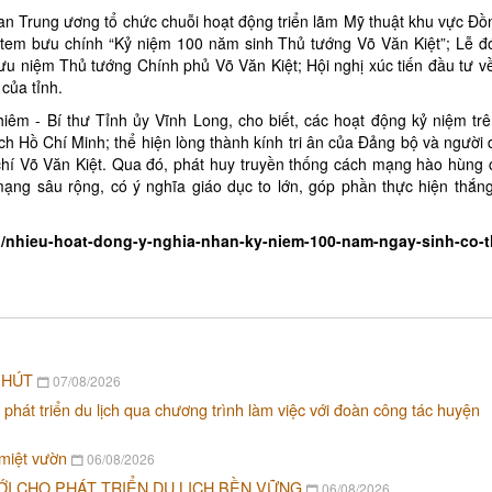
uan Trung ương tổ chức chuỗi hoạt động triển lãm Mỹ thuật khu vực Đ
ộ tem bưu chính “Kỷ niệm 100 năm sinh Thủ tướng Võ Văn Kiệt”; Lễ 
ưu niệm Thủ tướng Chính phủ Võ Văn Kiệt; Hội nghị xúc tiến đầu tư về
của tỉnh.
hiêm - Bí thư Tỉnh ủy Vĩnh Long, cho biết, các hoạt động kỷ niệm t
ch Hồ Chí Minh; thể hiện lòng thành kính tri ân của Đảng bộ và người 
chí Võ Văn Kiệt. Qua đó, phát huy truyền thống cách mạng hào hùng
ng sâu rộng, có ý nghĩa giáo dục to lớn, góp phần thực hiện thắng
vn/nhieu-hoat-dong-y-nghia-nhan-ky-niem-100-nam-ngay-sinh-co-t
 HÚT
07/08/2026
 phát triển du lịch qua chương trình làm việc với đoàn công tác huyện
 miệt vườn
06/08/2026
ỚI CHO PHÁT TRIỂN DU LỊCH BỀN VỮNG
06/08/2026