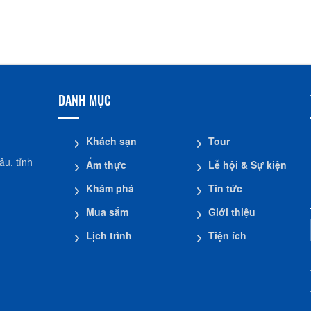
Nhà dừa CocoHome
Đình Tân Hoa
DANH MỤC
Khách sạn
Tour
u, tỉnh
Ẩm thực
Lễ hội & Sự kiện
Khám phá
Tin tức
Mua sắm
Giới thiệu
Lịch trình
Tiện ích