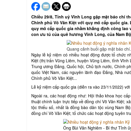
Chiều 29/8, Tỉnh uỷ Vĩnh Long gặp mặt báo chí t
Chính phủ Võ Văn Kiệt với quy mô cấp quốc gia.
quy mô cấp quốc gia nhằm khẳng định công lao v
con ưu tú của quê hương Vĩnh Long, của Nam Bộ
Quang cảnh buổi gặp mặt báo chí.
Ngày lễ kỷ niệm có nhiều hoạt động được tổ chức 
Kiệt (thị trấn Vũng Liêm, huyện Vũng Liêm, tỉnh Vĩnh
Trung ương Đảng, Quốc hội, Chủ tịch nước, Chính p
quốc Việt Nam, các nguyên lãnh đạo Đảng, Nhà nước
Chính phủ Võ Văn Kiệt...
Lễ kỷ niệm cấp quốc gia (diễn ra vào 23/11/2022) vớ
Ngoài ra, các hoạt động như: Hội thảo khoa học cấp 
thuật chính luận trực tiếp về đồng chí Võ Văn Kiệt; 
tộc thiểu số, nhất là đồng bào dân tộc vùng Nam Bộ
đồng chí Võ Văn Kiệt; tổ chức các hoạt động tuyên t
Ông Bùi Văn Nghiêm - Bí thư Tỉnh ủy