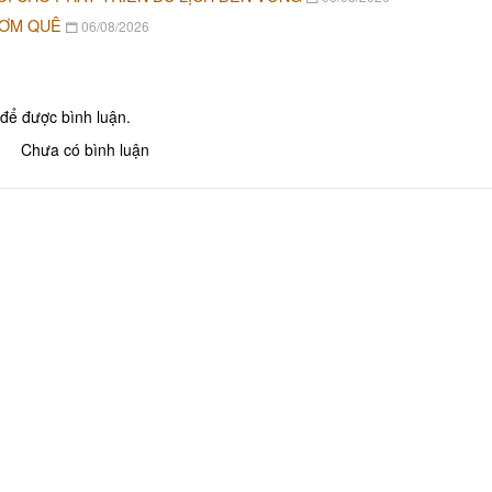
CƠM QUÊ
06/08/2026
để được bình luận.
Chưa có bình luận
Khu tưởng niệm cố Thủ tướng Võ
Khu lưu niệm Chủ t
Văn Kiệt
Bộ trưởng Phạm H
BẢO TÀNG VĨNH LONG
KHU DU LỊCH VINH
Khu lưu niệm Giáo sư, Viện sĩ
VĂN THÁNH MIẾU V
Trần Đại Nghĩa