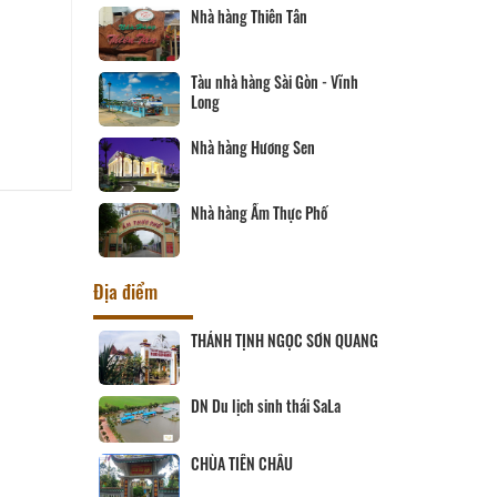
Nhà hàng Thiên Tân
Tàu nhà hàng Sài Gòn - Vĩnh
Long
Nhà hàng Hương Sen
Nhà hàng Ẩm Thực Phố
Địa điểm
ịch Hội đồng
THÁNH TỊNH NGỌC SƠN QUANG
ùng
 SANG
DN Du lịch sinh thái SaLa
CHÙA TIÊN CHÂU
ĨNH LONG