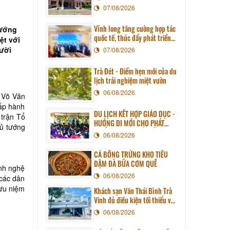
07/08/2026
Vĩnh long tăng cường hợp tác
tướng
quốc tế, thúc đẩy phát triển
ệt với
du lịch qua chương trình làm
gười
07/08/2026
việc với đoàn công tác huyện
Sunchang (Hàn quốc)
Trà Đét - Điểm hẹn mới của du
lịch trải nghiệm miệt vườn
06/08/2026
 Võ Văn
hấp hành
DU LỊCH KẾT HỢP GIÁO DỤC -
 trận Tổ
HƯỚNG ĐI MỚI CHO PHÁT
hủ tướng
TRIỂN DU LỊCH BỀN VỮNG
06/08/2026
CÁ BỐNG TRỨNG KHO TIÊU
ĐẬM ĐÀ BỮA CƠM QUÊ
ình nghệ
06/08/2026
 các dân
lưu niệm
Khách sạn Văn Thái Bình Trà
Vinh đủ điều kiện tối thiểu về
cơ sở vật chất kỹ thuật và
06/08/2026
dịch vụ của cơ sở lưu trú du
lịch