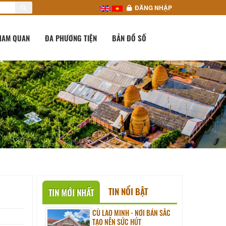
ĐĂNG NHẬP
HAM QUAN
ĐA PHƯƠNG TIỆN
BẢN ĐỒ SỐ
TIN NỔI BẬT
TIN MỚI NHẤT
CÙ LAO MINH - NƠI BẢN SẮC
TẠO NÊN SỨC HÚT