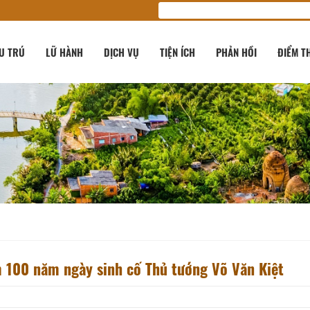
U TRÚ
LỮ HÀNH
DỊCH VỤ
TIỆN ÍCH
PHẢN HỒI
ĐIỂM T
m 100 năm ngày sinh cố Thủ tướng Võ Văn Kiệt