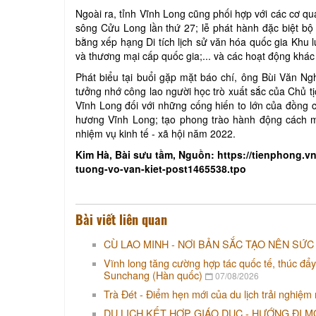
Ngoài ra, tỉnh Vĩnh Long cũng phối hợp với các cơ q
sông Cửu Long lần thứ 27; lễ phát hành đặc biệt b
bằng xếp hạng Di tích lịch sử văn hóa quốc gia Khu l
và thương mại cấp quốc gia;... và các hoạt động khác 
Phát biểu tại buổi gặp mặt báo chí, ông Bùi Văn Ng
tưởng nhớ công lao người học trò xuất sắc của Chủ tị
Vĩnh Long đối với những cống hiến to lớn của đồng 
hương Vĩnh Long; tạo phong trào hành động cách mạ
nhiệm vụ kinh tế - xã hội năm 2022.
Kim Hà, Bài sưu tầm, Nguồn: https://tienphong.
tuong-vo-van-kiet-post1465538.tpo
Bài viết liên quan
CÙ LAO MINH - NƠI BẢN SẮC TẠO NÊN SỨC
Vĩnh long tăng cường hợp tác quốc tế, thúc đẩy
Sunchang (Hàn quốc)
07/08/2026
Trà Đét - Điểm hẹn mới của du lịch trải nghiệm
DU LỊCH KẾT HỢP GIÁO DỤC - HƯỚNG ĐI M