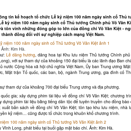
hông tin kế hoạch tổ chức Lễ kỷ niệm 100 năm ngày sinh cố Thủ 
 Lễ kỷ niệm 100 năm ngày sinh cố Thủ tướng Chính phủ Võ Văn Ki
à tôn vinh những đóng góp to lớn của đồng chí Võ Văn Kiệt - n
 thành đồng đối với sự nghiệp cách mạng Việt Nam.
 Ảnh: Kim Hà.
như:
Lễ dâng hương
, dâng hoa tại Khu lưu niệm Thủ tướng Chính phủ
 Long), với sự tham dự của khoảng 150 đại biểu là các lãnh đạo Ban c
hủ nước Cộng hòa xã hội chủ nghĩa Việt Nam, Ủy ban Trung ương Mặt
, Mặt trận Tổ quốc, các ban, bộ, ngành Trung ương, gia đình cố T
i sự tham dự của khoảng 700 đại biểu Trung ương và địa phương.
quốc gia; xây dựng phim tài liệu về đồng chí Võ Văn Kiệt; chương tr
xây dựng phim tài liệu bằng tiếng dân tộc để tuyên truyền cho đồng bào
; xuất bản sách về đồng chí Võ Văn Kiệt; tôn tạo khu lưu niệm, nhà 
ruyền kỷ niệm… cũng được tổ chức trong khuôn khổ chương trình.
 Vĩnh Long, phát biểu tại buổi gặp mặt báo chí. Ảnh: Kim Hà.