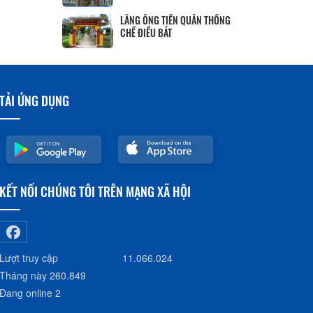
LĂNG ÔNG TIỀN QUÂN THỐNG
CHẾ ĐIỀU BÁT
TẢI ỨNG DỤNG
KẾT NỐI CHÚNG TÔI TRÊN MẠNG XÃ HỘI
Lượt truy cập
11.066.024
Tháng này
260.849
Đang online
2