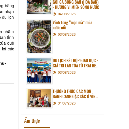
GỎI GÀ BÔNG BẦN (HOA BẦN)
ồng bằng
- HƯƠNG VỊ MIỀN SÔNG NƯỚC
đón nhận
04/08/2026
 du lịch
Vĩnh Long “mặn mà” mùa
nước nổi
rên nhằm
03/08/2026
dân tỉnh
 của quê
 lợi các
DU LỊCH KẾT HỢP GIÁO DỤC -
hu-
GIÁ TRỊ LAN TỎA TỪ TRẠI HÈ
PHƯƠNG NAM NĂM 2026
03/08/2026
THƯỞNG THỨC CÁC MÓN
BÁNH CANH ĐẶC SẮC Ở VĨNH
LONG
31/07/2026
Ẩm thực