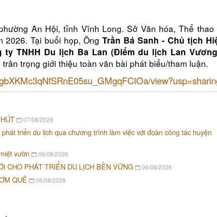
phường An Hội, tỉnh Vĩnh Long. Sở Văn hóa, Thể thao
m 2026. Tại buổi họp, Ông
Trần Bá Sanh - Chủ tịch Hi
g ty TNHH Du lịch Ba Lan (Điểm du lịch Lan Vương
trân trọng giới thiệu toàn văn bài phát biểu/tham luận.
1KFpwgbXKMc3qNfSRnE05su_GMgqFCIOa/view?usp=sharin
 HÚT
07/08/2026
 phát triển du lịch qua chương trình làm việc với đoàn công tác huyện
 miệt vườn
06/08/2026
ỚI CHO PHÁT TRIỂN DU LỊCH BỀN VỮNG
06/08/2026
CƠM QUÊ
06/08/2026