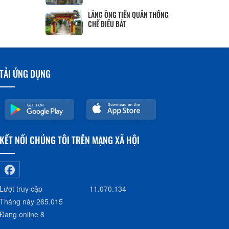
LĂNG ÔNG TIỀN QUÂN THỐNG
CHẾ ĐIỀU BÁT
TẢI ỨNG DỤNG
KẾT NỐI CHÚNG TÔI TRÊN MẠNG XÃ HỘI
Lượt truy cập
11.070.134
Tháng này
265.015
Đang online
8