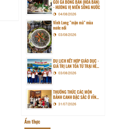
GỎI GÀ BÔNG BẦN (HOA BẦN)
- HƯƠNG VỊ MIỀN SÔNG NƯỚC
04/08/2026
Vĩnh Long “mặn mà” mùa
nước nổi
03/08/2026
DU LỊCH KẾT HỢP GIÁO DỤC -
GIÁ TRỊ LAN TỎA TỪ TRẠI HÈ
PHƯƠNG NAM NĂM 2026
03/08/2026
THƯỞNG THỨC CÁC MÓN
BÁNH CANH ĐẶC SẮC Ở VĨNH
LONG
31/07/2026
Ẩm thực