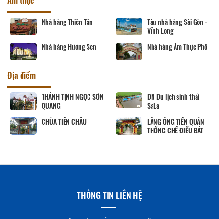
Ẩm thực
Nhà hàng Thiên Tân
Tàu nhà hàng Sài Gòn -
Vĩnh Long
Nhà hàng Hương Sen
Nhà hàng Ẩm Thực Phố
Địa điểm
THÁNH TỊNH NGỌC SƠN
DN Du lịch sinh thái
QUANG
SaLa
CHÙA TIÊN CHÂU
LĂNG ÔNG TIỀN QUÂN
THỐNG CHẾ ĐIỀU BÁT
THÔNG TIN LIÊN HỆ