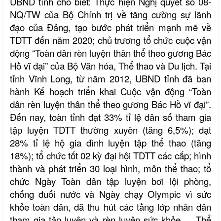
UBND tỉnh cho biết: Thực hiện
Nghị quyết số 08-
NQ/TW của Bộ Chính trị về tăng cường sự lãnh
đạo của Đảng, tạo bước phát triển mạnh mẽ về
TDTT đến năm 2020; chủ trương tổ chức cuộc vận
động “Toàn dân rèn luyện thân thể theo gương Bác
Hồ vĩ đại” của Bộ Văn hóa, Thể thao và Du lịch. Tại
tỉnh Vĩnh Long, từ năm 2012, UBND tỉnh đã ban
hành Kế hoạch triển khai Cuộc vận động “Toàn
dân rèn luyện thân thể theo gương Bác Hồ vĩ đại”.
Đến nay, toàn tỉnh đạt 33% tỉ lệ dân số tham gia
tập luyện TDTT thường xuyên (tăng 6,5%); đạt
28% tỉ lệ hộ gia đình luyện tập thể thao (tăng
18%); tổ chức tốt 02 kỳ đại hội TDTT các cấp; hình
thành và phát triển 30 loại hình, môn thể thao; tổ
chức Ngày Toàn dân tập luyện bơi lội phòng,
chống đuối nước và Ngày chạy Olympic vì sức
khỏe toàn dân, đã thu hút các tầng lớp nhân dân
tham gia tập luyện và rèn luyện sức khỏe,… Thể