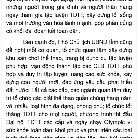
những người trong gia đình và người thân hàng
ngày tham gia tập luyện TDTT; xây dựng lối sống
và môi trường văn hóa lành mạnh, góp phần củng
cố khối đại đoàn kết toàn dân.
Bên cạnh đó, Phó Chủ tịch UBND tỉnh cũng
đề nghị mỗi cơ quan, tổ chức quan tâm xây dựng
khu sân chơi thể thao, trang bị dụng cụ tập luyện
phù hợp; vận động thành lập các CLB TDTT phù
hợp và duy trì tập luyện, nâng cao sức khỏe, xây
dựng con người mới, đáp ứng yêu cầu phát triển
đất nước; Tất cả các cấp, các ngành quan tâm duy
trì tổ chức các giải thể thao quần chúng hàng năm
với nhiều loại hình đa dạng, phong phú; tổ chức tốt
tháng TDTT cho mọi người, chương trình thi đấu
Đại hội TDTT các cấp và ngày chạy Olympic vì
sức khỏe toàn dân; khôi phục và phát triển các loại
hình thể thao dân gian và dân tộc, thu hút ngày