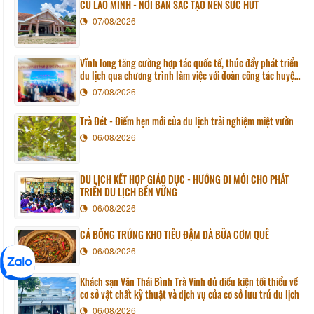
CÙ LAO MINH - NƠI BẢN SẮC TẠO NÊN SỨC HÚT
07/08/2026
Vĩnh long tăng cường hợp tác quốc tế, thúc đẩy phát triển
du lịch qua chương trình làm việc với đoàn công tác huyện
Sunchang (Hàn quốc)
07/08/2026
Trà Đét - Điểm hẹn mới của du lịch trải nghiệm miệt vườn
06/08/2026
DU LỊCH KẾT HỢP GIÁO DỤC - HƯỚNG ĐI MỚI CHO PHÁT
TRIỂN DU LỊCH BỀN VỮNG
06/08/2026
CÁ BỐNG TRỨNG KHO TIÊU ĐẬM ĐÀ BỮA CƠM QUÊ
06/08/2026
Khách sạn Văn Thái Bình Trà Vinh đủ điều kiện tối thiểu về
cơ sở vật chất kỹ thuật và dịch vụ của cơ sở lưu trú du lịch
06/08/2026