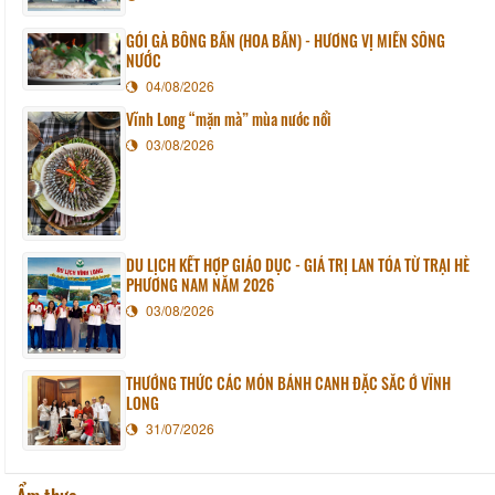
GỎI GÀ BÔNG BẦN (HOA BẦN) - HƯƠNG VỊ MIỀN SÔNG
NƯỚC
04/08/2026
Vĩnh Long “mặn mà” mùa nước nổi
03/08/2026
DU LỊCH KẾT HỢP GIÁO DỤC - GIÁ TRỊ LAN TỎA TỪ TRẠI HÈ
PHƯƠNG NAM NĂM 2026
03/08/2026
THƯỞNG THỨC CÁC MÓN BÁNH CANH ĐẶC SẮC Ở VĨNH
LONG
31/07/2026