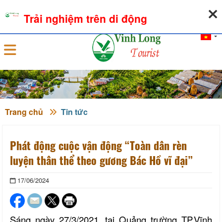
07-08-2026, 08:47:47
THỜI TIẾT
TỶ GIÁ NGOẠI TỆ
Trải nghiệm trên di động
Đăng nhập
Trang chủ
Tin tức
Phát động cuộc vận động “Toàn dân rèn
luyện thân thể theo gương Bác Hồ vĩ đại”
17/06/2024
Sáng ngày 27/3/2021, tại Quảng trường TP.Vĩnh