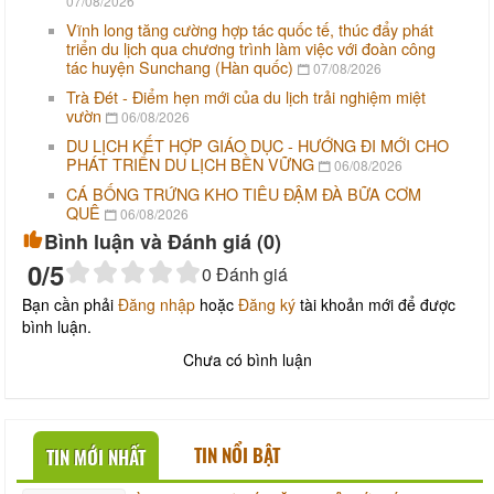
07/08/2026
Vĩnh long tăng cường hợp tác quốc tế, thúc đẩy phát
triển du lịch qua chương trình làm việc với đoàn công
tác huyện Sunchang (Hàn quốc)
07/08/2026
Trà Đét - Điểm hẹn mới của du lịch trải nghiệm miệt
vườn
06/08/2026
DU LỊCH KẾT HỢP GIÁO DỤC - HƯỚNG ĐI MỚI CHO
PHÁT TRIỂN DU LỊCH BỀN VỮNG
06/08/2026
CÁ BỐNG TRỨNG KHO TIÊU ĐẬM ĐÀ BỮA CƠM
QUÊ
06/08/2026
Bình luận và Đánh giá (
0
)
0
/5
0
Đánh giá
Bạn cần phải
Đăng nhập
hoặc
Đăng ký
tài khoản mới để được
bình luận.
Chưa có bình luận
TIN NỔI BẬT
TIN MỚI NHẤT