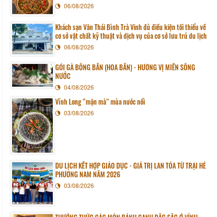
06/08/2026
Khách sạn Văn Thái Bình Trà Vinh đủ điều kiện tối thiểu về
cơ sở vật chất kỹ thuật và dịch vụ của cơ sở lưu trú du lịch
06/08/2026
GỎI GÀ BÔNG BẦN (HOA BẦN) - HƯƠNG VỊ MIỀN SÔNG
NƯỚC
04/08/2026
Vĩnh Long “mặn mà” mùa nước nổi
03/08/2026
DU LỊCH KẾT HỢP GIÁO DỤC - GIÁ TRỊ LAN TỎA TỪ TRẠI HÈ
PHƯƠNG NAM NĂM 2026
03/08/2026