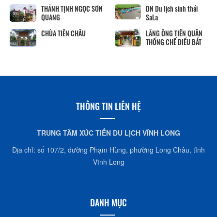
THÁNH TỊNH NGỌC SƠN
DN Du lịch sinh thái
QUANG
SaLa
CHÙA TIÊN CHÂU
LĂNG ÔNG TIỀN QUÂN
THỐNG CHẾ ĐIỀU BÁT
THÔNG TIN LIÊN HỆ
TRUNG TÂM XÚC TIẾN DU LỊCH VĨNH LONG
Địa chỉ: số 107/2, đường Phạm Hùng, phường Long Châu, tỉnh
Vĩnh Long
DANH MỤC