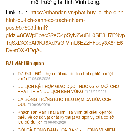
môi trường tại tỉnh Vĩnh Long.
Link full:
https://nhandan.vn/phat-huy-loi-the-dinh-
hinh-du-lich-xanh-co-trach-nhiem-
post957603.html?
gidzl=6GWpEbacS2eG4pSyNZvuBH0SE3H7PNvp
1qSxDXXbAt9KJ6Xd7sGlVmL6EZzFFoby3X5hE6
Dv6tOXKIDqA0
Bài viết liên quan
Trà Đét - Điểm hẹn mới của du lịch trải nghiệm miệt
vườn
06/08/2026
DU LỊCH KẾT HỢP GIÁO DỤC - HƯỚNG ĐI MỚI CHO
PHÁT TRIỂN DU LỊCH BỀN VỮNG
06/08/2026
CÁ BỐNG TRỨNG KHO TIÊU ĐẬM ĐÀ BỮA CƠM
QUÊ
06/08/2026
Khách sạn Văn Thái Bình Trà Vinh đủ điều kiện tối
thiểu về cơ sở vật chất kỹ thuật và dịch vụ của cơ sở
lưu trú du lịch
06/08/2026
GỎI GÀ BÔNG BẦN (HOA BẦN) - HƯƠNG VỊ MIỀN