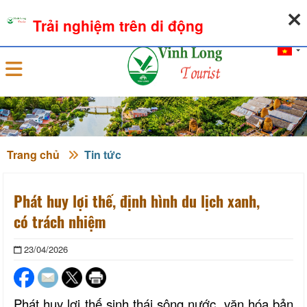
06-08-2026, 06:10:12
THỜI TIẾT
TỶ GIÁ NGOẠI TỆ
Trải nghiệm trên di động
Đăng nhập
Trang chủ
Tin tức
Phát huy lợi thế, định hình du lịch xanh,
có trách nhiệm
23/04/2026
Phát huy lợi thế sinh thái sông nước, văn hóa bản