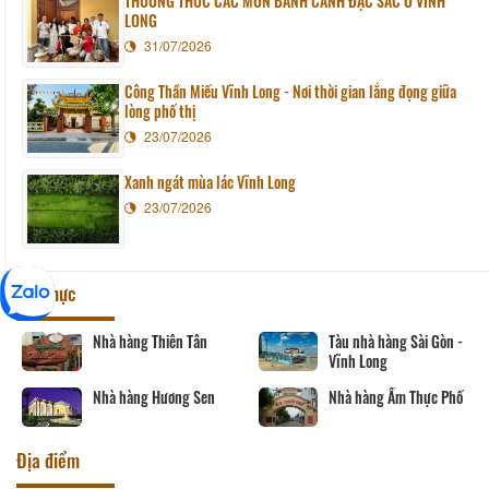
THƯỞNG THỨC CÁC MÓN BÁNH CANH ĐẶC SẮC Ở VĨNH
LONG
31/07/2026
Công Thần Miếu Vĩnh Long - Nơi thời gian lắng đọng giữa
lòng phố thị
23/07/2026
Xanh ngát mùa lác Vĩnh Long
23/07/2026
Ẩm thực
Nhà hàng Thiên Tân
Tàu nhà hàng Sài Gòn -
Vĩnh Long
Nhà hàng Hương Sen
Nhà hàng Ẩm Thực Phố
Địa điểm