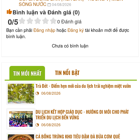
SÔNG NƯỚC
04/08/2026
Bình luận và Đánh giá (
0
)
0
/5
0
Đánh giá
Bạn cần phải
Đăng nhập
hoặc
Đăng ký
tài khoản mới để được
bình luận.
Chưa có bình luận
TIN NỔI BẬT
TIN MỚI NHẤT
Trà Đét - Điểm hẹn mới của du lịch trải nghiệm miệt vườn
06/08/2026
DU LỊCH KẾT HỢP GIÁO DỤC - HƯỚNG ĐI MỚI CHO PHÁT
TRIỂN DU LỊCH BỀN VỮNG
06/08/2026
CÁ BỐNG TRỨNG KHO TIÊU ĐẬM ĐÀ BỮA CƠM QUÊ