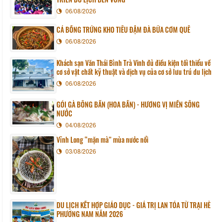
06/08/2026
CÁ BỐNG TRỨNG KHO TIÊU ĐẬM ĐÀ BỮA CƠM QUÊ
06/08/2026
Khách sạn Văn Thái Bình Trà Vinh đủ điều kiện tối thiểu về
cơ sở vật chất kỹ thuật và dịch vụ của cơ sở lưu trú du lịch
06/08/2026
GỎI GÀ BÔNG BẦN (HOA BẦN) - HƯƠNG VỊ MIỀN SÔNG
NƯỚC
04/08/2026
Vĩnh Long “mặn mà” mùa nước nổi
03/08/2026
DU LỊCH KẾT HỢP GIÁO DỤC - GIÁ TRỊ LAN TỎA TỪ TRẠI HÈ
PHƯƠNG NAM NĂM 2026