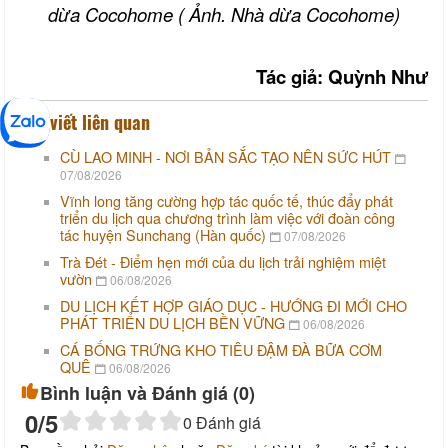
dừa Cocohome ( Ảnh. Nhà dừa Cocohome)
Tác giả: Quỳnh Như
Bài viết liên quan
CÙ LAO MINH - NƠI BẢN SẮC TẠO NÊN SỨC HÚT
07/08/2026
Vĩnh long tăng cường hợp tác quốc tế, thúc đẩy phát
triển du lịch qua chương trình làm việc với đoàn công
tác huyện Sunchang (Hàn quốc)
07/08/2026
Trà Đét - Điểm hẹn mới của du lịch trải nghiệm miệt
vườn
06/08/2026
DU LỊCH KẾT HỢP GIÁO DỤC - HƯỚNG ĐI MỚI CHO
PHÁT TRIỂN DU LỊCH BỀN VỮNG
06/08/2026
CÁ BỐNG TRỨNG KHO TIÊU ĐẬM ĐÀ BỮA CƠM
QUÊ
06/08/2026
Bình luận và Đánh giá (
0
)
0
/5
0
Đánh giá