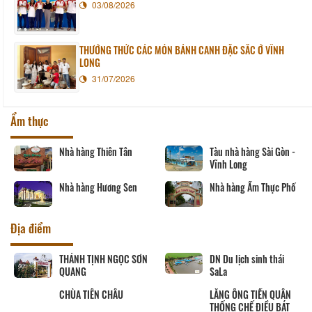
03/08/2026
THƯỞNG THỨC CÁC MÓN BÁNH CANH ĐẶC SẮC Ở VĨNH
LONG
31/07/2026
Ẩm thực
Tàu nhà hàng Sài Gòn -
Nhà hàng Phương Thủy
Vĩnh Long
Nhà hàng Ngân Vinh
Nhà hàng Ẩm Thực Phố
Địa điểm
DN Du lịch sinh thái
CHÙA PHƯỚC HẬU
SaLa
LĂNG ÔNG TIỀN QUÂN
Út Trinh
THỐNG CHẾ ĐIỀU BÁT