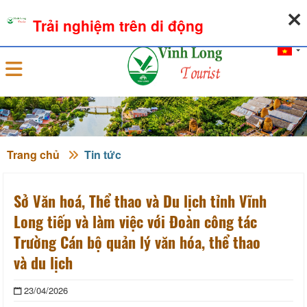
07-08-2026, 08:22:01
THỜI TIẾT
TỶ GIÁ NGOẠI TỆ
Trải nghiệm trên di động
Đăng nhập
Trang chủ
Tin tức
Sở Văn hoá, Thể thao và Du lịch tỉnh Vĩnh
Long tiếp và làm việc với Đoàn công tác
Trường Cán bộ quản lý văn hóa, thể thao
và du lịch
23/04/2026