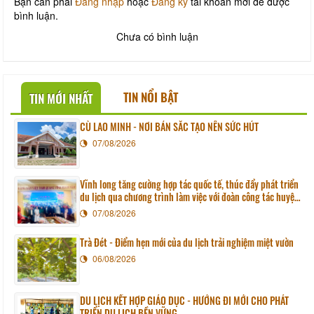
Bạn cần phải
Đăng nhập
hoặc
Đăng ký
tài khoản mới để được
bình luận.
Chưa có bình luận
TIN NỔI BẬT
TIN MỚI NHẤT
CÙ LAO MINH - NƠI BẢN SẮC TẠO NÊN SỨC HÚT
07/08/2026
Vĩnh long tăng cường hợp tác quốc tế, thúc đẩy phát triển
du lịch qua chương trình làm việc với đoàn công tác huyện
Sunchang (Hàn quốc)
07/08/2026
Trà Đét - Điểm hẹn mới của du lịch trải nghiệm miệt vườn
06/08/2026
DU LỊCH KẾT HỢP GIÁO DỤC - HƯỚNG ĐI MỚI CHO PHÁT
TRIỂN DU LỊCH BỀN VỮNG