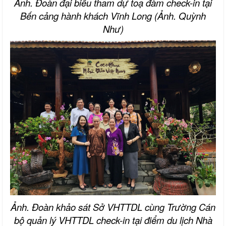
Ảnh. Đoàn đại biểu tham dự toạ đàm check-in tại
Bến cảng hành khách Vĩnh Long (Ảnh. Quỳnh
Như)
Ảnh. Đoàn khảo sát Sở VHTTDL cùng Trường Cán
bộ quản lý VHTTDL check-in tại điểm du lịch Nhà