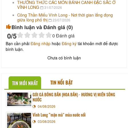
THƯỞNG THỨC CÁC MÓN BÁNH CANH ĐẶC SẮC Ở
VĨNH LONG
31/07/2026
Công Thần Miếu Vĩnh Long - Nơi thời gian lắng đọng
giữa lòng phố thị
23/07/2026
Bình luận và Đánh giá (
0
)
0
/5
0
Đánh giá
Bạn cần phải
Đăng nhập
hoặc
Đăng ký
tài khoản mới để được
bình luận.
Chưa có bình luận
TIN NỔI BẬT
TIN MỚI NHẤT
GỎI GÀ BÔNG BẦN (HOA BẦN) - HƯƠNG VỊ MIỀN SÔNG
NƯỚC
04/08/2026
Vĩnh Long “mặn mà” mùa nước nổi
03/08/2026