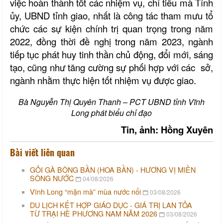
việc hoàn thành tốt các nhiệm vụ, chỉ tiêu mà Tỉnh
ủy, UBND tỉnh giao, nhất là công tác tham mưu tổ
chức các sự kiện chính trị quan trọng trong năm
2022, đồng thời đề nghị trong năm 2023, ngành
tiếp tục phát huy tinh thần chủ động, đổi mới, sáng
tạo, cũng như tăng cường sự phối hợp với các sở,
ngành nhằm thực hiện tốt nhiệm vụ được giao.
Bà Nguyễn Thị Quyên Thanh – PCT UBND tỉnh Vĩnh
Long phát biểu chỉ đạo
Tin, ảnh: Hồng Xuyên
Bài viết liên quan
GỎI GÀ BÔNG BẦN (HOA BẦN) - HƯƠNG VỊ MIỀN
SÔNG NƯỚC
04/08/2026
Vĩnh Long “mặn mà” mùa nước nổi
03/08/2026
DU LỊCH KẾT HỢP GIÁO DỤC - GIÁ TRỊ LAN TỎA
TỪ TRẠI HÈ PHƯƠNG NAM NĂM 2026
03/08/2026