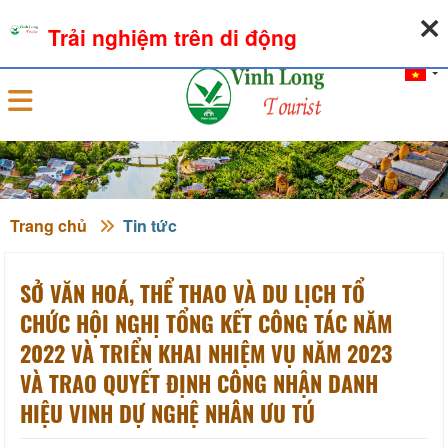
06-08-2026, 05:56:38
THỜI TIẾT
TỶ GIÁ NGOẠI TỆ
Trải nghiệm trên di động
Đăng nhập
Trang chủ
Tin tức
SỞ VĂN HOÁ, THỂ THAO VÀ DU LỊCH TỔ
CHỨC HỘI NGHỊ TỔNG KẾT CÔNG TÁC NĂM
2022 VÀ TRIỂN KHAI NHIỆM VỤ NĂM 2023
VÀ TRAO QUYẾT ĐỊNH CÔNG NHẬN DANH
HIỆU VINH DỰ NGHỆ NHÂN ƯU TÚ