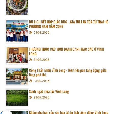
DU LỊCH KẾT HỢP GIÁO DỤC - GIÁ TRỊ LAN TỎA TỪ TRẠI HÈ
PHƯƠNG NAM NĂM 2026
03/08/2026
THƯỞNG THỨC CÁC MÓN BÁNH CANH ĐẶC SẮC Ở VĨNH
LONG
31/07/2026
Công Thần Miếu Vĩnh Long - Nơi thời gian lắng đọng giữa
lòng phố thị
23/07/2026
Xanh ngát mùa lác Vĩnh Long
23/07/2026
Khám phá bản sắc văn hóa từ du lịch cộng đồng Vĩnh Long