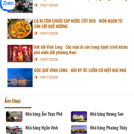
19/07/2026
CÀ RI TÔM CHUỐI SÁP NƯỚC CỐT DỪA - MÓN NGON TỪ
SẢN VẬT QUÊ HƯƠNG
19/07/2026
Hát bội Vĩnh Long - Sắc màu di sản trong hành trình khám
phá miền đất phương Nam
19/07/2026
GÓC QUÊ VĨNH LONG - NƠI KÝ ỨC LUÔN CÓ MỘT MÁI NHÀ
19/07/2026
Ẩm thực
Nhà hàng Ẩm Thực Phố
Nhà hàng Hương Sen
Nhà hàng Ngân Vinh
Nhà hàng Phương Thủy