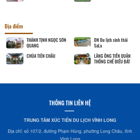
Địa điểm
THÁNH TỊNH NGỌC SƠN
DN Du lịch sinh thái
QUANG
SaLa
CHÙA TIÊN CHÂU
LĂNG ÔNG TIỀN QUÂN
THỐNG CHẾ ĐIỀU BÁT
THÔNG TIN LIÊN HỆ
TRUNG TÂM XÚC TIẾN DU LỊCH VĨNH LONG
Địa chỉ: số 107/2, đường Phạm Hùng, phường Long Châu, tỉnh
Vĩnh Long