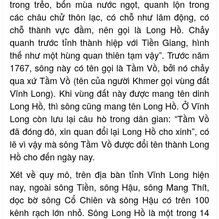
trong trẻo, bốn mùa nước ngọt, quanh lộn trong
các châu chử thôn lạc, có chỗ như lâm động, có
chỗ thành vực đầm, nên gọi là Long Hồ. Chảy
quanh trước tỉnh thành hiệp với Tiền Giang, hình
thế như một hùng quan thiên tạm vậy”. Trước năm
1767, sông này có tên gọi là Tầm Vồ, bởi nó chảy
qua xứ Tầm Vồ (tên của người Khmer gọi vùng đất
Vĩnh Long). Khi vùng đất này được mang tên dinh
Long Hồ, thì sông cũng mang tên Long Hồ. Ở Vĩnh
Long còn lưu lại câu hò trong dân gian: “Tầm Vồ
đã đóng đô, xin quan đổi lại Long Hồ cho xinh”, có
lẽ vì vậy mà sông Tầm Vồ được đổi tên thành Long
Hồ cho đến ngày nay.
Xét về quy mô, trên địa bàn tỉnh Vĩnh Long hiện
nay, ngoài sông Tiền, sông Hậu, sông Mang Thít,
dọc bờ sông Cổ Chiên và sông Hậu có trên 100
kênh rạch lớn nhỏ. Sông Long Hồ là một trong 14