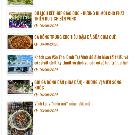
DU LỊCH KẾT HỢP GIÁO DỤC - HƯỚNG ĐI MỚI CHO PHÁT
TRIỂN DU LỊCH BỀN VỮNG
06/08/2026
CÁ BỐNG TRỨNG KHO TIÊU ĐẬM ĐÀ BỮA CƠM QUÊ
06/08/2026
Khách sạn Văn Thái Bình Trà Vinh đủ điều kiện tối thiểu về
cơ sở vật chất kỹ thuật và dịch vụ của cơ sở lưu trú du lịch
06/08/2026
GỎI GÀ BÔNG BẦN (HOA BẦN) - HƯƠNG VỊ MIỀN SÔNG
NƯỚC
04/08/2026
Vĩnh Long “mặn mà” mùa nước nổi
03/08/2026