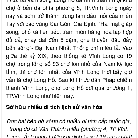
chợ ở bến đá phía phường 5, TP.Vĩnh Long ngày
nay và sớm trở thành trung tâm đầu mối của miền
Tây với các vùng Sài Gòn, Gia Định. “Hai mặt giáp
sông, phố xá liên tiếp, trăm món hàng hóa tập hợp
đủ cả; chạy dài đến 5 dặm, ghe thuyền đậu đầy
bến sông”- Đại Nam Nhất Thống chí miêu tả. Vào
giữa thế kỷ XIX, theo thống kê Vĩnh Long có 19
chợ trong tổng số 93 chợ lớn nhỏ của Nam kỳ lục
tỉnh, thì chợ lớn nhất của Vĩnh Long thời bấy giờ
vẫn là chợ Long Hồ. Sau khi thực dân Pháp chiếm
thành Vĩnh Long, chợ Long Hồ dời qua phường 1,
TP.Vĩnh Long như hiện nay.
Sở hữu nhiều di tích lịch sử văn hóa
Dọc hai bên bờ sông có nhiều di tích cấp quốc gia,
trong đó có Văn Thánh miếu (phường 4, TP.Vĩnh
Long). Ảnh chụp trước khi dịch Covid-19 bùng phát