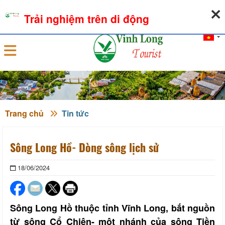
06-08-2026, 11:09:12
THỜI TIẾT
TỶ GIÁ NGOẠI TỆ
Trải nghiệm trên di động
Đăng nhập
Trang chủ
Tin tức
Sông Long Hồ- Dòng sông lịch sử
18/06/2024
Sông Long Hồ thuộc tỉnh Vĩnh Long, bắt nguồn
từ sông Cổ Chiên- một nhánh của sông Tiền