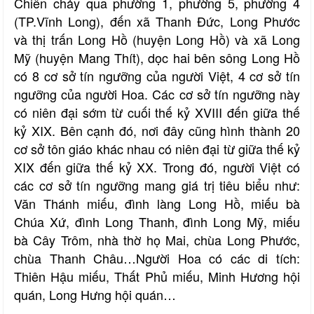
Chiên chảy qua phường 1, phường 5, phường 4
(TP.Vĩnh Long), đến xã Thanh Đức, Long Phước
và thị trấn Long Hồ (huyện Long Hồ) và xã Long
Mỹ (huyện Mang Thít), dọc hai bên sông Long Hồ
có 8 cơ sở tín ngưỡng của người Việt, 4 cơ sở tín
ngưỡng của người Hoa. Các cơ sở tín ngưỡng này
có niên đại sớm từ cuối thế kỷ XVIII đến giữa thế
kỷ XIX. Bên cạnh đó, nơi đây cũng hình thành 20
cơ sở tôn giáo khác nhau có niên đại từ giữa thế kỷ
XIX đến giữa thế kỷ XX. Trong đó, người Việt có
các cơ sở tín ngưỡng mang giá trị tiêu biểu như:
Văn Thánh miếu, đình làng Long Hồ, miếu bà
Chúa Xứ, đình Long Thanh, đình Long Mỹ, miếu
bà Cây Trôm, nhà thờ họ Mai, chùa Long Phước,
chùa Thanh Châu…Người Hoa có các di tích:
Thiên Hậu miếu, Thất Phủ miếu, Minh Hương hội
quán, Long Hưng hội quán…