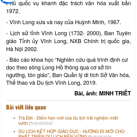
Phủ quốc vụ khanh đặc trách văn hóa xuất bản
1972.
- Vĩnh Long xưa và nay của Huỳnh Minh, 1967.
- Lịch sử tỉnh Vĩnh Long (1732- 2000), Ban Tuyên
giáo Tỉnh ủy Vĩnh Long, NXB Chính trị quốc gia,
Hà Nội 2002.
- Báo cáo khoa học “Nghiên cứu quá trình định cư
dọc theo sông Long Hồ thông qua cơ sở tín
ngưỡng, tôn giáo”, Ban Quản lý di tích Sở Văn hóa,
Thể thao và Du lịch Vĩnh Long, 2019.
Bài, ảnh: MINH TRIẾT
Bài viết liên quan
Trà Đét - Điểm hẹn mới của du lịch trải nghiệm miệt
vườn
06/08/2026
DU LỊCH KẾT HỢP GIÁO DỤC - HƯỚNG ĐI MỚI CHO
PHÁT TRIỂN DU LỊCH BỀN VỮNG
06/08/2026