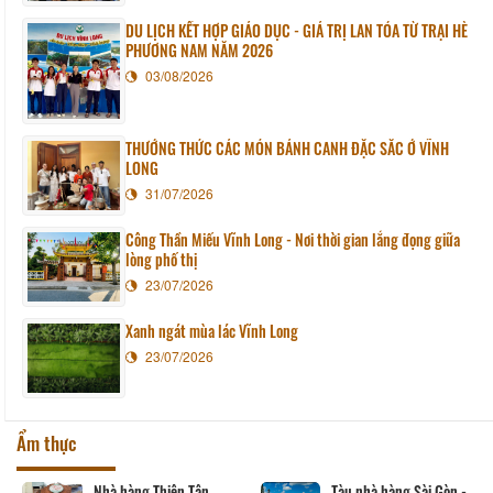
DU LỊCH KẾT HỢP GIÁO DỤC - GIÁ TRỊ LAN TỎA TỪ TRẠI HÈ
PHƯƠNG NAM NĂM 2026
03/08/2026
THƯỞNG THỨC CÁC MÓN BÁNH CANH ĐẶC SẮC Ở VĨNH
LONG
31/07/2026
Công Thần Miếu Vĩnh Long - Nơi thời gian lắng đọng giữa
lòng phố thị
23/07/2026
Xanh ngát mùa lác Vĩnh Long
23/07/2026
Ẩm thực
Nhà hàng Thiên Tân
Tàu nhà hàng Sài Gòn -