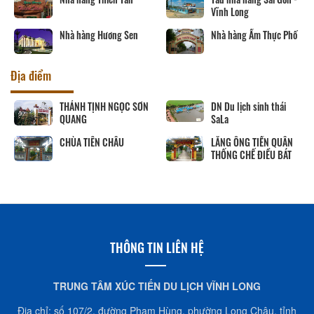
Vĩnh Long
Nhà hàng Hương Sen
Nhà hàng Ẩm Thực Phố
Địa điểm
THÁNH TỊNH NGỌC SƠN
DN Du lịch sinh thái
QUANG
SaLa
CHÙA TIÊN CHÂU
LĂNG ÔNG TIỀN QUÂN
THỐNG CHẾ ĐIỀU BÁT
THÔNG TIN LIÊN HỆ
TRUNG TÂM XÚC TIẾN DU LỊCH VĨNH LONG
Địa chỉ: số 107/2, đường Phạm Hùng, phường Long Châu, tỉnh