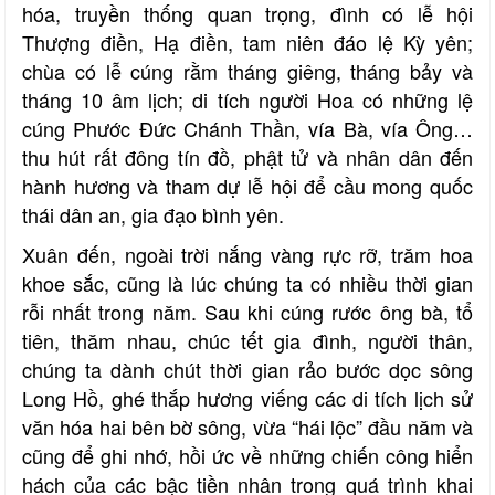
hóa, truyền thống quan trọng, đình có lễ hội
Thượng điền, Hạ điền, tam niên đáo lệ Kỳ yên;
chùa có lễ cúng rằm tháng giêng, tháng bảy và
tháng 10 âm lịch; di tích người Hoa có những lệ
cúng Phước Đức Chánh Thần, vía Bà, vía Ông…
thu hút rất đông tín đồ, phật tử và nhân dân đến
hành hương và tham dự lễ hội để cầu mong quốc
thái dân an, gia đạo bình yên.
Xuân đến, ngoài trời nắng vàng rực rỡ, trăm hoa
khoe sắc, cũng là lúc chúng ta có nhiều thời gian
rỗi nhất trong năm. Sau khi cúng rước ông bà, tổ
tiên, thăm nhau, chúc tết gia đình, người thân,
chúng ta dành chút thời gian rảo bước dọc sông
Long Hồ, ghé thắp hương viếng các di tích lịch sử
văn hóa hai bên bờ sông, vừa “hái lộc” đầu năm và
cũng để ghi nhớ, hồi ức về những chiến công hiển
hách của các bậc tiền nhân trong quá trình khai