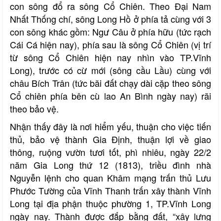
con sông đổ ra sông Cổ Chiên. Theo Đại Nam
Nhất Thống chí, sông Long Hồ ở phía tả cùng với 3
con sông khác gồm: Ngư Câu ở phía hữu (tức rạch
Cái Cá hiện nay), phía sau là sông Cổ Chiên (vị trí
từ sông Cổ Chiên hiện nay nhìn vào TP.Vĩnh
Long), trước có cừ mới (sông cầu Lầu) cùng với
châu Bích Trân (tức bãi đất chạy dài cặp theo sông
Cổ chiên phía bên cù lao An Bình ngày nay) rãi
theo bảo vệ.
Nhận thấy đây là nơi hiểm yếu, thuận cho việc tiến
thủ, bảo vệ thành Gia Định, thuận lợi về giao
thông, ruộng vườn tươi tốt, phì nhiêu, ngày 22/2
năm Gia Long thứ 12 (1813), triều đình nhà
Nguyễn
lệnh cho quan Khâm mạng trấn thủ Lưu
Phước Tường của Vĩnh Thanh trấn xây thành
Vĩnh
Long tại địa phận thuộc phường 1, TP.Vĩnh Long
ngày nay. Thành được đắp bằng đất, “xây lưng