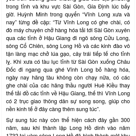
trong tỉnh và khu vực Sài Gòn, Gia Định lúc bấy
giờ. Huỳnh Minh trong quyển “Vĩnh Long xưa và
nay” từng đề cập: “Từ Vĩnh Long có ghe chài, có
đò máy chuyên chở hàng hóa tải tới Sài Gòn xuyên
qua các tỉnh ở Hậu Giang đi ngõ sông Cửu Long,
sông Cổ Chiên, sông Long Hồ và các kinh đào vô
tận làng mạc chở lúa gạo, cây trái tiếp tế cho tỉnh
lỵ. Khi xưa có tàu lục tỉnh từ Sài Gòn xuống Châu
Đốc đi ngang qua ghé Vĩnh Long bỏ hàng hóa,
ngày nay hãng tàu không còn chạy nữa, có các
ghe chài của các hãng thầu người Huê Kiều thay
thế tải đồ các tỉnh về Hậu Giang, thế thì Vĩnh Long
có 2 trục giao thông dân sự song song, giúp cho
nền kinh tế ở đây càng thêm sung túc”.
Sự sung túc này còn thể hiện cách đây gần 300
năm, sau khi thành lập Long Hồ dinh vào năm
1732 tại vàm sông Long Hồ đã hình thành một khu