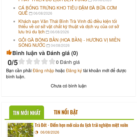
CÁ BỐNG TRỨNG KHO TIÊU ĐẬM ĐÀ BỮA CƠM
QUÊ
06/08/2026
Khách sạn Văn Thái Bình Trà Vinh đủ điều kiện tối
thiểu về cơ sở vật chất kỹ thuật và dịch vụ của cơ sở
lưu trú du lịch
06/08/2026
GỎI GÀ BÔNG BẦN (HOA BẦN) - HƯƠNG VỊ MIỀN
SÔNG NƯỚC
04/08/2026
Bình luận và Đánh giá (
0
)
0
/5
0
Đánh giá
Bạn cần phải
Đăng nhập
hoặc
Đăng ký
tài khoản mới để được
bình luận.
Chưa có bình luận
TIN NỔI BẬT
TIN MỚI NHẤT
Trà Đét - Điểm hẹn mới của du lịch trải nghiệm miệt vườn
06/08/2026