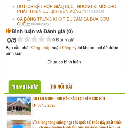
DU LỊCH KẾT HỢP GIÁO DỤC - HƯỚNG ĐI MỚI CHO
PHÁT TRIỂN DU LỊCH BỀN VỮNG
06/08/2026
CÁ BỐNG TRỨNG KHO TIÊU ĐẬM ĐÀ BỮA CƠM
QUÊ
06/08/2026
Bình luận và Đánh giá (
0
)
0
/5
0
Đánh giá
Bạn cần phải
Đăng nhập
hoặc
Đăng ký
tài khoản mới để được
bình luận.
Chưa có bình luận
TIN NỔI BẬT
TIN MỚI NHẤT
CÙ LAO MINH - NƠI BẢN SẮC TẠO NÊN SỨC HÚT
07/08/2026
Vĩnh long tăng cường hợp tác quốc tế, thúc đẩy phát triển
du lịch qua chương trình làm việc với đoàn công tác huyện