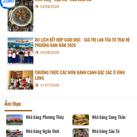
03/08/2026
DU LỊCH KẾT HỢP GIÁO DỤC - GIÁ TRỊ LAN TỎA TỪ TRẠI HÈ
PHƯƠNG NAM NĂM 2026
03/08/2026
THƯỞNG THỨC CÁC MÓN BÁNH CANH ĐẶC SẮC Ở VĨNH
LONG
31/07/2026
Ẩm thực
Nhà hàng Phương Thủy
Nhà hàng Song Thảo
Nhà hàng Ngân Vinh
Nhà hàng Sáu Tú