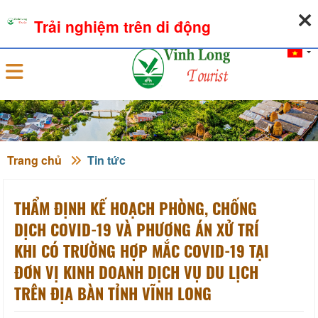
09-08-2026, 07:21:24
THỜI TIẾT
TỶ GIÁ NGOẠI TỆ
Trải nghiệm trên di động
Đăng nhập
Trang chủ
Tin tức
THẨM ĐỊNH KẾ HOẠCH PHÒNG, CHỐNG
DỊCH COVID-19 VÀ PHƯƠNG ÁN XỬ TRÍ
KHI CÓ TRƯỜNG HỢP MẮC COVID-19 TẠI
ĐƠN VỊ KINH DOANH DỊCH VỤ DU LỊCH
TRÊN ĐỊA BÀN TỈNH VĨNH LONG