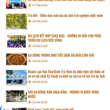
Sunchang (Hàn quốc)
07/08/2026
Trà Đét - Điểm hẹn mới của du lịch trải nghiệm miệt vườn
06/08/2026
DU LỊCH KẾT HỢP GIÁO DỤC - HƯỚNG ĐI MỚI CHO PHÁT
TRIỂN DU LỊCH BỀN VỮNG
06/08/2026
CÁ BỐNG TRỨNG KHO TIÊU ĐẬM ĐÀ BỮA CƠM QUÊ
06/08/2026
Khách sạn Văn Thái Bình Trà Vinh đủ điều kiện tối thiểu về
cơ sở vật chất kỹ thuật và dịch vụ của cơ sở lưu trú du lịch
06/08/2026
GỎI GÀ BÔNG BẦN (HOA BẦN) - HƯƠNG VỊ MIỀN SÔNG
NƯỚC
04/08/2026
Vĩnh Long “mặn mà” mùa nước nổi