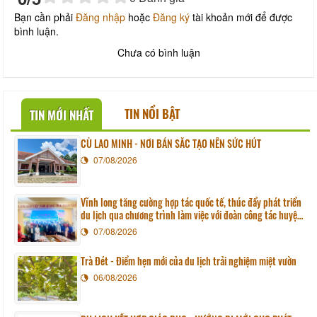
Bạn cần phải
Đăng nhập
hoặc
Đăng ký
tài khoản mới để được
bình luận.
Chưa có bình luận
TIN NỔI BẬT
TIN MỚI NHẤT
CÙ LAO MINH - NƠI BẢN SẮC TẠO NÊN SỨC HÚT
07/08/2026
Vĩnh long tăng cường hợp tác quốc tế, thúc đẩy phát triển
du lịch qua chương trình làm việc với đoàn công tác huyện
Sunchang (Hàn quốc)
07/08/2026
Trà Đét - Điểm hẹn mới của du lịch trải nghiệm miệt vườn
06/08/2026