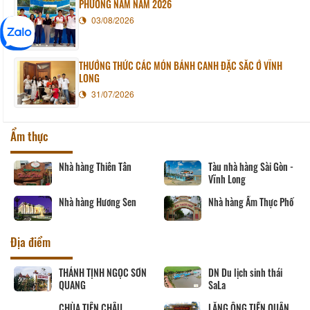
PHƯƠNG NAM NĂM 2026
03/08/2026
THƯỞNG THỨC CÁC MÓN BÁNH CANH ĐẶC SẮC Ở VĨNH
LONG
31/07/2026
Ẩm thực
Nhà hàng Thiên Tân
Tàu nhà hàng Sài Gòn -
Vĩnh Long
Nhà hàng Hương Sen
Nhà hàng Ẩm Thực Phố
Địa điểm
THÁNH TỊNH NGỌC SƠN
DN Du lịch sinh thái
C
QUANG
SaLa
CHÙA TIÊN CHÂU
LĂNG ÔNG TIỀN QUÂN
Ú