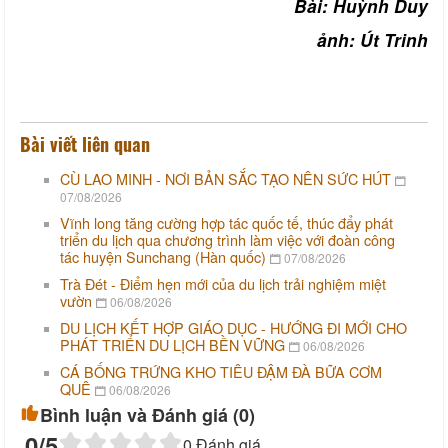
Bài: Huỳnh Duy
ảnh: Út Trinh
Bài viết liên quan
CÙ LAO MINH - NƠI BẢN SẮC TẠO NÊN SỨC HÚT
07/08/2026
Vĩnh long tăng cường hợp tác quốc tế, thúc đẩy phát
triển du lịch qua chương trình làm việc với đoàn công
tác huyện Sunchang (Hàn quốc)
07/08/2026
Trà Đét - Điểm hẹn mới của du lịch trải nghiệm miệt
vườn
06/08/2026
DU LỊCH KẾT HỢP GIÁO DỤC - HƯỚNG ĐI MỚI CHO
PHÁT TRIỂN DU LỊCH BỀN VỮNG
06/08/2026
CÁ BỐNG TRỨNG KHO TIÊU ĐẬM ĐÀ BỮA CƠM
QUÊ
06/08/2026
Bình luận và Đánh giá (
0
)
0
/5
0
Đánh giá