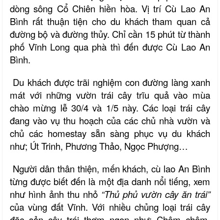
dòng sông Cổ Chiên hiền hòa. Vị trí Cù Lao An
Bình rất thuận tiện cho du khách tham quan cả
đường bộ và đường thủy. Chỉ cần 15 phút từ thành
phố Vĩnh Long qua phà thì đến được Cù Lao An
Bình.
Du khách được trãi nghiệm con đường làng xanh
mát với những vườn trái cây trĩu quả vào mùa
chào mừng lễ 30/4 và 1/5 này. Các loại trái cây
đang vào vụ thu hoạch của các chủ nhà vườn và
chủ các homestay sẵn sàng phục vụ du khách
như; Út Trinh, Phương Thảo, Ngọc Phượng…
Người dân thân thiện, mến khách, cù lao An Bình
từng được biết đến là một địa danh nổi tiếng, xem
như hình ảnh thu nhỏ
“Thủ phủ vườn cây ăn trái”
của vùng đất Vĩnh. Với nhiều chủng loại trái cây
đặc sản cây trái thơm ngon như: Chôm chôm,