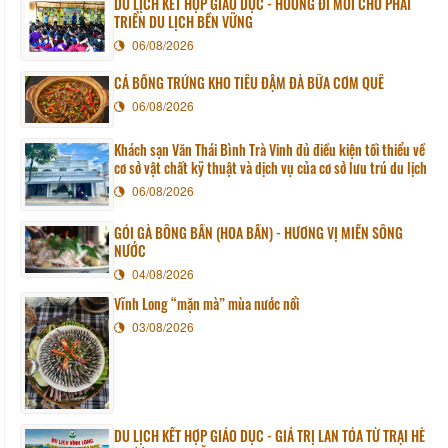
DU LỊCH KẾT HỢP GIÁO DỤC - HƯỚNG ĐI MỚI CHO PHÁT
TRIỂN DU LỊCH BỀN VỮNG
06/08/2026
CÁ BỐNG TRỨNG KHO TIÊU ĐẬM ĐÀ BỮA CƠM QUÊ
06/08/2026
Khách sạn Văn Thái Bình Trà Vinh đủ điều kiện tối thiểu về
cơ sở vật chất kỹ thuật và dịch vụ của cơ sở lưu trú du lịch
06/08/2026
GỎI GÀ BÔNG BẦN (HOA BẦN) - HƯƠNG VỊ MIỀN SÔNG
NƯỚC
04/08/2026
Vĩnh Long “mặn mà” mùa nước nổi
03/08/2026
DU LỊCH KẾT HỢP GIÁO DỤC - GIÁ TRỊ LAN TỎA TỪ TRẠI HÈ