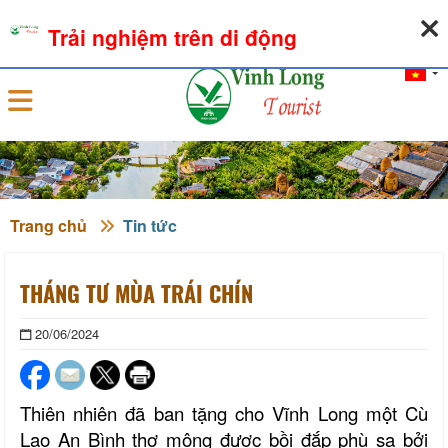
07-08-2026, 12:26:34
THỜI TIẾT
TỶ GIÁ NGOẠI TỆ
Trải nghiệm trên di động
Đăng nhập
Trang chủ
Tin tức
THÁNG TƯ MÙA TRÁI CHÍN
20/06/2024
Thiên nhiên đã ban tặng cho Vĩnh Long một Cù
Lao An Bình thơ mộng được bồi đắp phù sa bởi