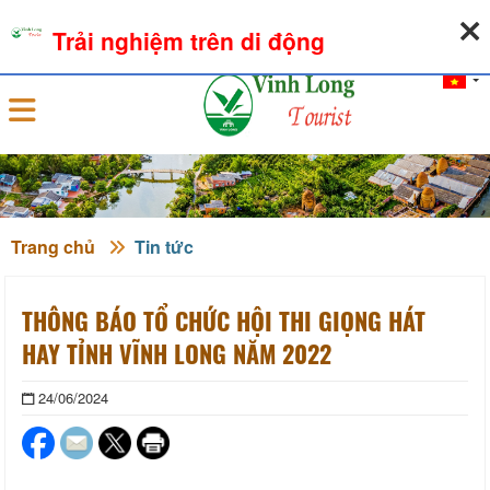
08-08-2026, 04:54:51
THỜI TIẾT
TỶ GIÁ NGOẠI TỆ
Trải nghiệm trên di động
Đăng nhập
Trang chủ
Tin tức
THÔNG BÁO TỔ CHỨC HỘI THI GIỌNG HÁT
HAY TỈNH VĨNH LONG NĂM 2022
24/06/2024