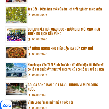
Trà Đét - Điểm hẹn mới của du lịch trải nghiệm miệt vườn
06/08/2026
DU LỊCH KẾT HỢP GIÁO DỤC - HƯỚNG ĐI MỚI CHO PHÁT
TRIỂN DU LỊCH BỀN VỮNG
06/08/2026
CÁ BỐNG TRỨNG KHO TIÊU ĐẬM ĐÀ BỮA CƠM QUÊ
06/08/2026
Khách sạn Văn Thái Bình Trà Vinh đủ điều kiện tối thiểu về
cơ sở vật chất kỹ thuật và dịch vụ của cơ sở lưu trú du lịch
06/08/2026
GỎI GÀ BÔNG BẦN (HOA BẦN) - HƯƠNG VỊ MIỀN SÔNG
NƯỚC
04/08/2026
Vĩnh Long “mặn mà” mùa nước nổi
03/08/2026