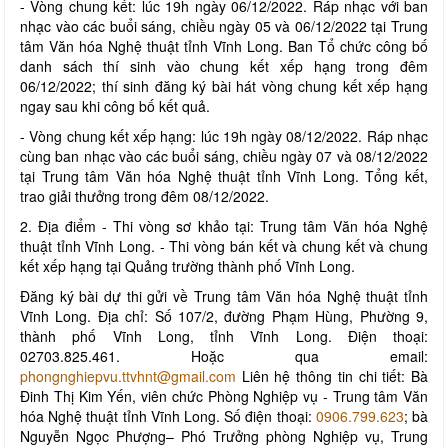
- Vòng chung kết: lúc 19h ngày 06/12/2022. Ráp nhạc với ban
nhạc vào các buổi sáng, chiều ngày 05 và 06/12/2022 tại Trung
tâm Văn hóa Nghệ thuật tỉnh Vĩnh Long. Ban Tổ chức công bố
danh sách thí sinh vào chung kết xếp hạng trong đêm
06/12/2022; thí sinh đăng ký bài hát vòng chung kết xếp hạng
ngay sau khi công bố kết quả.
- Vòng chung kết xếp hạng: lúc 19h ngày 08/12/2022. Ráp nhạc
cùng ban nhạc vào các buổi sáng, chiều ngày 07 và 08/12/2022
tại Trung tâm Văn hóa Nghệ thuật tỉnh Vĩnh Long. Tổng kết,
trao giải thưởng trong đêm 08/12/2022.
2. Địa điểm - Thi vòng sơ khảo tại: Trung tâm Văn hóa Nghệ
thuật tỉnh Vĩnh Long. - Thi vòng bán kết và chung kết và chung
kết xếp hạng tại Quảng trường thành phố Vĩnh Long.
Đăng ký bài dự thi gửi về Trung tâm Văn hóa Nghệ thuật tỉnh
Vĩnh Long. Địa chỉ: Số 107/2, đường Phạm Hùng, Phường 9,
thành phố Vĩnh Long, tỉnh Vĩnh Long. Điện thoại:
02703.825.461. Hoặc qua email:
phongnghiepvu.ttvhnt@gmail.com
Liên hệ thông tin chi tiết: Bà
Đinh Thị Kim Yến, viên chức Phòng Nghiệp vụ - Trung tâm Văn
hóa Nghệ thuật tỉnh Vĩnh Long. Số điện thoại:
0906.799.623
; bà
Nguyễn Ngọc Phượng– Phó Trưởng phòng Nghiệp vụ, Trung