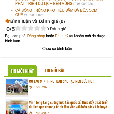
PHÁT TRIỂN DU LỊCH BỀN VỮNG
06/08/2026
CÁ BỐNG TRỨNG KHO TIÊU ĐẬM ĐÀ BỮA CƠM
QUÊ
06/08/2026
Bình luận và Đánh giá (
0
)
0
/5
0
Đánh giá
Bạn cần phải
Đăng nhập
hoặc
Đăng ký
tài khoản mới để được
bình luận.
Chưa có bình luận
TIN NỔI BẬT
TIN MỚI NHẤT
CÙ LAO MINH - NƠI BẢN SẮC TẠO NÊN SỨC HÚT
07/08/2026
Vĩnh long tăng cường hợp tác quốc tế, thúc đẩy phát triển
du lịch qua chương trình làm việc với đoàn công tác huyện
Sunchang (Hàn quốc)
07/08/2026