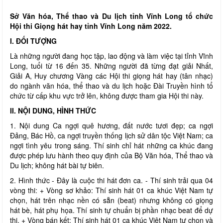
Sở Văn hóa, Thể thao và Du lịch tỉnh Vĩnh Long tổ chức
Hội thi Giọng hát hay tỉnh Vĩnh Long năm 2022.
I. ĐỐI TƯỢNG
Là những người đang học tập, lao động và làm việc tại tỉnh Vĩnh
Long, tuổi từ 16 đến 35. Những người đã từng đạt giải Nhất,
Giải A, Huy chương Vàng các Hội thi giọng hát hay (tân nhạc)
do ngành văn hóa, thể thao và du lịch hoặc Đài Truyền hình tổ
chức từ cấp khu vực trở lên, không được tham gia Hội thi này.
II. NỘI DUNG, HÌNH THỨC
1. Nội dung Ca ngợi quê hương, đất nước tươi đẹp; ca ngợi
Đảng, Bác Hồ, ca ngợi truyền thống lịch sử dân tộc Việt Nam; ca
ngợi tình yêu trong sáng. Thí sinh chỉ hát những ca khúc đang
được phép lưu hành theo quy định của Bộ Văn hóa, Thể thao và
Du lịch; không hát bài tự biên.
2. Hình thức - Đây là cuộc thi hát đơn ca. - Thí sinh trải qua 04
vòng thi: + Vòng sơ khảo: Thí sinh hát 01 ca khúc Việt Nam tự
chọn, hát trên nhạc nền có sẵn (beat) nhưng không có giọng
hát bè, hát phụ họa. Thí sinh tự chuẩn bị phần nhạc beat để dự
thi. + Vòng bán kết: Thí sinh hát 01 ca khúc Việt Nam tự chọn và