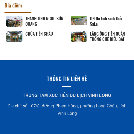
Địa điểm
THÁNH TỊNH NGỌC SƠN
DN Du lịch sinh thái
QUANG
SaLa
CHÙA TIÊN CHÂU
LĂNG ÔNG TIỀN QUÂN
THỐNG CHẾ ĐIỀU BÁT
THÔNG TIN LIÊN HỆ
TRUNG TÂM XÚC TIẾN DU LỊCH VĨNH LONG
Địa chỉ: số 107/2, đường Phạm Hùng, phường Long Châu, tỉnh
Vĩnh Long