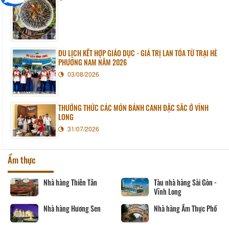
DU LỊCH KẾT HỢP GIÁO DỤC - GIÁ TRỊ LAN TỎA TỪ TRẠI HÈ
PHƯƠNG NAM NĂM 2026
03/08/2026
THƯỞNG THỨC CÁC MÓN BÁNH CANH ĐẶC SẮC Ở VĨNH
LONG
31/07/2026
Ẩm thực
Nhà hàng Thiên Tân
Tàu nhà hàng Sài Gòn -
Vĩnh Long
Nhà hàng Hương Sen
Nhà hàng Ẩm Thực Phố