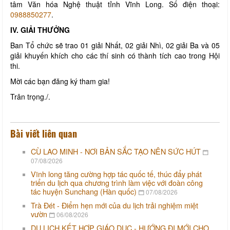
tâm Văn hóa Nghệ thuật tỉnh Vĩnh Long. Số điện thoại:
0988850277
.
IV. GIẢI THƯỞNG
Ban Tổ chức sẽ trao 01 giải Nhất, 02 giải Nhì, 02 giải Ba và 05
giải khuyến khích cho các thí sinh có thành tích cao trong Hội
thi.
Mời các bạn đăng ký tham gia!
Trân trọng./.
Bài viết liên quan
CÙ LAO MINH - NƠI BẢN SẮC TẠO NÊN SỨC HÚT
07/08/2026
Vĩnh long tăng cường hợp tác quốc tế, thúc đẩy phát
triển du lịch qua chương trình làm việc với đoàn công
tác huyện Sunchang (Hàn quốc)
07/08/2026
Trà Đét - Điểm hẹn mới của du lịch trải nghiệm miệt
vườn
06/08/2026
DU LỊCH KẾT HỢP GIÁO DỤC - HƯỚNG ĐI MỚI CHO