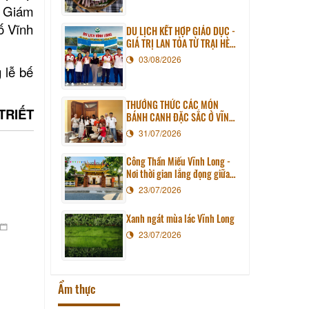
n Giám
ố Vĩnh
DU LỊCH KẾT HỢP GIÁO DỤC -
GIÁ TRỊ LAN TỎA TỪ TRẠI HÈ
PHƯƠNG NAM NĂM 2026
03/08/2026
 lễ bế
THƯỞNG THỨC CÁC MÓN
 TRIẾT
BÁNH CANH ĐẶC SẮC Ở VĨNH
LONG
31/07/2026
Công Thần Miếu Vĩnh Long -
Nơi thời gian lắng đọng giữa
lòng phố thị
23/07/2026
Xanh ngát mùa lác Vĩnh Long
23/07/2026
Ẩm thực