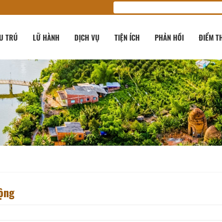
U TRÚ
LỮ HÀNH
DỊCH VỤ
TIỆN ÍCH
PHẢN HỒI
ĐIỂM T
động