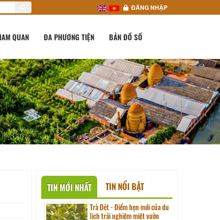
ĐĂNG NHẬP
HAM QUAN
ĐA PHƯƠNG TIỆN
BẢN ĐỒ SỐ
TIN NỔI BẬT
TIN MỚI NHẤT
Trà Đét - Điểm hẹn mới của du
lịch trải nghiệm miệt vườn