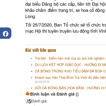
đại biểu Đảng bộ các cấp, tiến tới Đại hộ
khảo chấm điểm trang trí, xe hoa cổ động
Long.
Tối 25/7/2020, Ban Tổ chức sẽ tổ chức tra
mạc Hội thi tuyên truyền lưu động tỉnh V
Bài viết liên quan
Trà Đét - Điểm hẹn mới của du lịch trải nghiệm
DU LỊCH KẾT HỢP GIÁO DỤC - HƯỚNG ĐI M
CÁ BỐNG TRỨNG KHO TIÊU ĐẬM ĐÀ BỮA 
Khách sạn Văn Thái Bình Trà Vinh đủ điều kiện tố
06/08/2026
GỎI GÀ BÔNG BẦN (HOA BẦN) - HƯƠNG VỊ
Bình luận và Đánh giá (
)
/5
Đánh giá