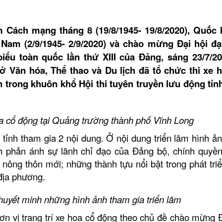
 Cách mạng tháng 8 (19/8/1945- 19/8/2020), Quốc
Nam (2/9/1945- 2/9/2020) và chào mừng Đại hội đạ
biểu toàn quốc lần thứ XIII của Đảng, sáng 23/7/20
 Văn hóa, Thể thao và Du lịch đã tổ chức thi xe 
n trong khuôn khổ Hội thi tuyên truyền lưu động tỉn
oa cổ động tại Quảng trường thành phố Vĩnh Long
g tỉnh tham gia 2 nội dung. Ở nội dung triển lãm hình ản
nh phản ánh sự lãnh chỉ đạo của Đảng bộ, chính quyền
ã nông thôn mới; những thành tựu nổi bật trong phát triể
 địa phương.
huyết minh những hình ảnh tham gia triển lãm
đơn vị trang trí xe hoa cổ động theo chủ đề chào mừng Đ