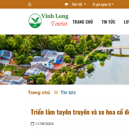
Thời tiết
Tỷ giá ngoại tệ
TRANG CHỦ
TIN TỨC
LƯ
Trang chủ
Tin tức
Triển lãm tuyên truyền và xe hoa cổ 
11/06/2024