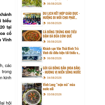
06/08/2026
DU LỊCH KẾT HỢP GIÁO DỤC -
 khánh
HƯỚNG ĐI MỚI CHO PHÁT
i biểu
TRIỂN DU LỊCH BỀN VỮNG
06/08/2026
20 tại
CÁ BỐNG TRỨNG KHO TIÊU
hoa cổ
ĐẬM ĐÀ BỮA CƠM QUÊ
h Vĩnh
06/08/2026
Khách sạn Văn Thái Bình Trà
Vinh đủ điều kiện tối thiểu về
cơ sở vật chất kỹ thuật và
06/08/2026
dịch vụ của cơ sở lưu trú du
h, các
lịch
GỎI GÀ BÔNG BẦN (HOA BẦN)
 trong
- HƯƠNG VỊ MIỀN SÔNG NƯỚC
n kinh
04/08/2026
Vĩnh Long “mặn mà” mùa
nước nổi
03/08/2026
ại hội