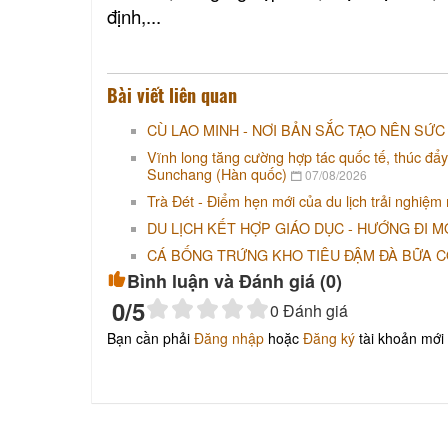
định,...
Bài viết liên quan
CÙ LAO MINH - NƠI BẢN SẮC TẠO NÊN SỨC
Vĩnh long tăng cường hợp tác quốc tế, thúc đẩy
Sunchang (Hàn quốc)
07/08/2026
Trà Đét - Điểm hẹn mới của du lịch trải nghiệm
DU LỊCH KẾT HỢP GIÁO DỤC - HƯỚNG ĐI M
CÁ BỐNG TRỨNG KHO TIÊU ĐẬM ĐÀ BỮA 
Bình luận và Đánh giá (
0
)
0
/5
0
Đánh giá
Bạn cần phải
Đăng nhập
hoặc
Đăng ký
tài khoản mới 