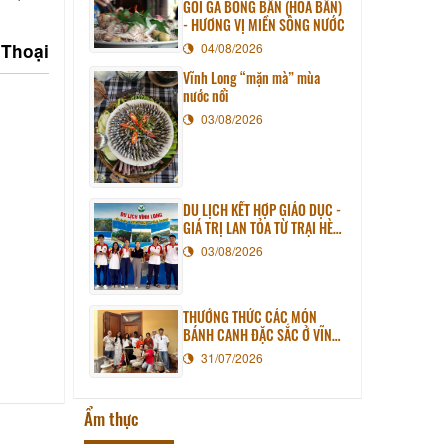
GỎI GÀ BÔNG BẦN (HOA BẦN)
- HƯƠNG VỊ MIỀN SÔNG NƯỚC
 Thoại
04/08/2026
Vĩnh Long “mặn mà” mùa
nước nổi
03/08/2026
DU LỊCH KẾT HỢP GIÁO DỤC -
GIÁ TRỊ LAN TỎA TỪ TRẠI HÈ
PHƯƠNG NAM NĂM 2026
03/08/2026
THƯỞNG THỨC CÁC MÓN
BÁNH CANH ĐẶC SẮC Ở VĨNH
LONG
31/07/2026
Ẩm thực