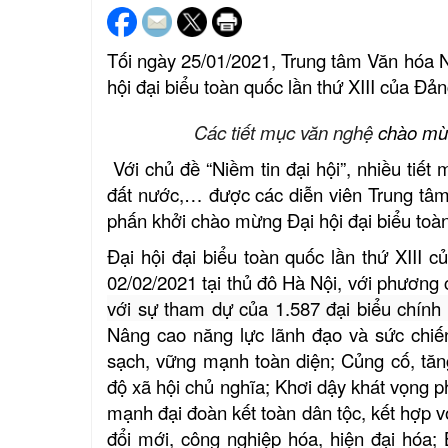
Tối ngày 25/01/2021, Trung tâm Văn hóa 
hội đại biểu toàn quốc lần thứ XIII của Đ
Các tiết mục văn nghệ
chào mừn
Với chủ đề “Niềm tin đại hội”, nhiều tiế
đất nước,… được các diễn viên Trung tâm 
phấn khởi chào mừng Đại hội đại biểu toàn
Đại hội đại biểu toàn quốc lần thứ XIII
02/02/2021 tại thủ đô Hà Nội, với phương 
với sự tham dự của 1.587 đại biểu chính 
Nâng cao năng lực lãnh đạo và sức chiế
sạch, vững mạnh toàn diện; Củng cố, tăn
độ xã hội chủ nghĩa; Khơi dậy khát vọng p
mạnh đại đoàn kết toàn dân tộc, kết hợp 
đổi mới, công nghiệp hóa, hiện đại hóa;