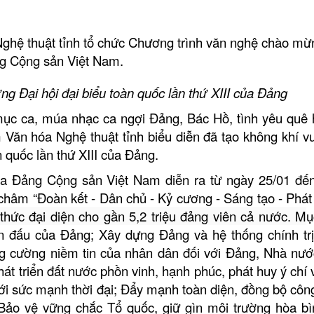
Nghệ thuật tỉnh tổ chức Chương trình văn nghệ chào mừ
ảng Cộng sản Việt Nam.
g Đại hội đại biểu toàn quốc lần thứ XIII của Đảng
t mục ca, múa nhạc ca ngợi Đảng, Bác Hồ, tình yêu quê
Văn hóa Nghệ thuật tỉnh biểu diễn đã tạo không khí vui
 quốc lần thứ XIII của Đảng.
 của Đảng Cộng sản Việt Nam diễn ra từ ngày 25/01 đế
châm “Đoàn kết - Dân chủ - Kỷ cương - Sáng tạo - Phát t
thức đại diện cho gần 5,2 triệu đảng viên cả nước. M
ụ
n đấu của Đảng; Xây dựng Đảng và hệ thống chính trị
g cường niềm tin của nhân dân đối với Đảng, Nhà nướ
hát triển đất nước phồn vinh, hạnh phúc, phát huy ý chí 
với sức mạnh thời đại; Đẩy mạnh toàn diện, đồng bộ côn
 Bảo vệ vững chắc Tổ quốc, giữ gìn môi trường hòa bì