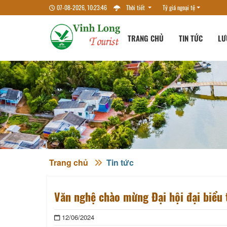
07-08-2026, 10:23:47
Thời tiết
Tỷ giá ngoại tệ
TRANG CHỦ
TIN TỨC
LƯ
Trang chủ
Tin tức
Văn nghệ chào mừng Đại hội đại biểu 
12/06/2024