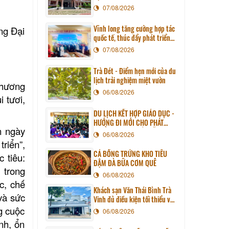
07/08/2026
Vĩnh long tăng cường hợp tác
ng Đại
quốc tế, thúc đẩy phát triển
du lịch qua chương trình làm
07/08/2026
việc với đoàn công tác huyện
Sunchang (Hàn quốc)
Trà Đét - Điểm hẹn mới của du
lịch trải nghiệm miệt vườn
 hương
06/08/2026
 tươi,
DU LỊCH KẾT HỢP GIÁO DỤC -
HƯỚNG ĐI MỚI CHO PHÁT
n ngày
TRIỂN DU LỊCH BỀN VỮNG
06/08/2026
riển”,
CÁ BỐNG TRỨNG KHO TIÊU
c tiêu:
ĐẬM ĐÀ BỮA CƠM QUÊ
 trong
06/08/2026
c, chế
Khách sạn Văn Thái Bình Trà
và sức
Vinh đủ điều kiện tối thiểu về
cơ sở vật chất kỹ thuật và
g cuộc
06/08/2026
dịch vụ của cơ sở lưu trú du
nh, ổn
lịch