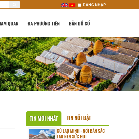
ĐĂNG NHẬP
HAM QUAN
ĐA PHƯƠNG TIỆN
BẢN ĐỒ SỐ
TIN NỔI BẬT
TIN MỚI NHẤT
CÙ LAO MINH - NƠI BẢN SẮC
TẠO NÊN SỨC HÚT