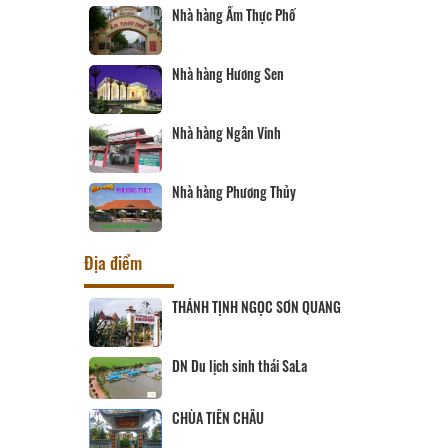
Nhà hàng Ẩm Thực Phố
Nhà hàng Hương Sen
Nhà hàng Ngân Vinh
Nhà hàng Phương Thủy
Địa điểm
ịch Hội đồng
THÁNH TỊNH NGỌC SƠN QUANG
ùng
 SANG
DN Du lịch sinh thái SaLa
CHÙA TIÊN CHÂU
ĨNH LONG