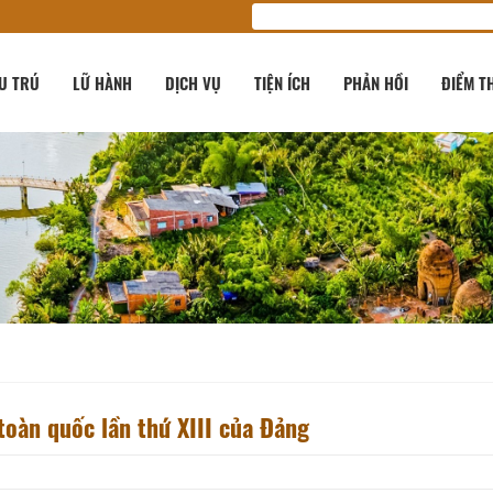
U TRÚ
LỮ HÀNH
DỊCH VỤ
TIỆN ÍCH
PHẢN HỒI
ĐIỂM T
toàn quốc lần thứ XIII của Đảng