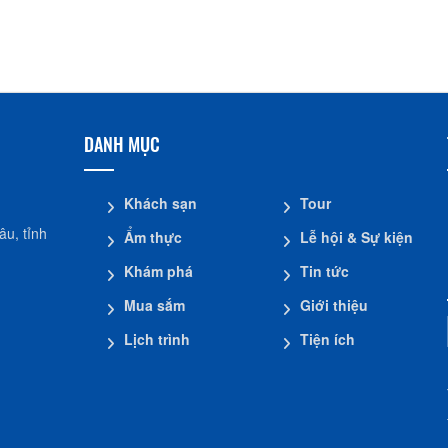
Nhà dừa CocoHome
Đình Tân Hoa
DANH MỤC
Khách sạn
Tour
u, tỉnh
Ẩm thực
Lễ hội & Sự kiện
Khám phá
Tin tức
Mua sắm
Giới thiệu
Lịch trình
Tiện ích