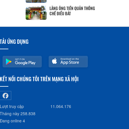
LĂNG ÔNG TIỀN QUÂN THỐNG
CHẾ ĐIỀU BÁT
TẢI ỨNG DỤNG
KẾT NỐI CHÚNG TÔI TRÊN MẠNG XÃ HỘI
Lượt truy cập
11.064.176
Tháng này
258.838
Đang online
4