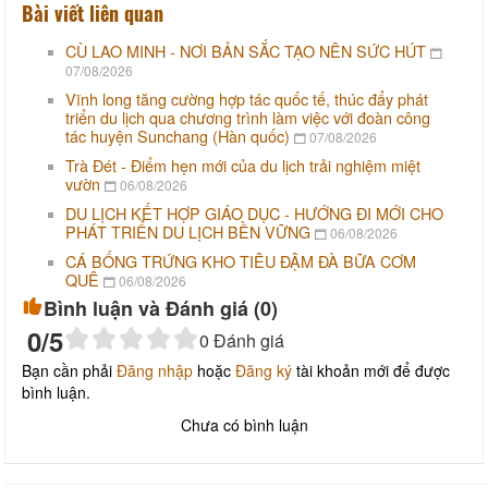
Bài viết liên quan
CÙ LAO MINH - NƠI BẢN SẮC TẠO NÊN SỨC HÚT
07/08/2026
Vĩnh long tăng cường hợp tác quốc tế, thúc đẩy phát
triển du lịch qua chương trình làm việc với đoàn công
tác huyện Sunchang (Hàn quốc)
07/08/2026
Trà Đét - Điểm hẹn mới của du lịch trải nghiệm miệt
vườn
06/08/2026
DU LỊCH KẾT HỢP GIÁO DỤC - HƯỚNG ĐI MỚI CHO
PHÁT TRIỂN DU LỊCH BỀN VỮNG
06/08/2026
CÁ BỐNG TRỨNG KHO TIÊU ĐẬM ĐÀ BỮA CƠM
QUÊ
06/08/2026
Bình luận và Đánh giá (
0
)
0
/5
0
Đánh giá
Bạn cần phải
Đăng nhập
hoặc
Đăng ký
tài khoản mới để được
bình luận.
Chưa có bình luận