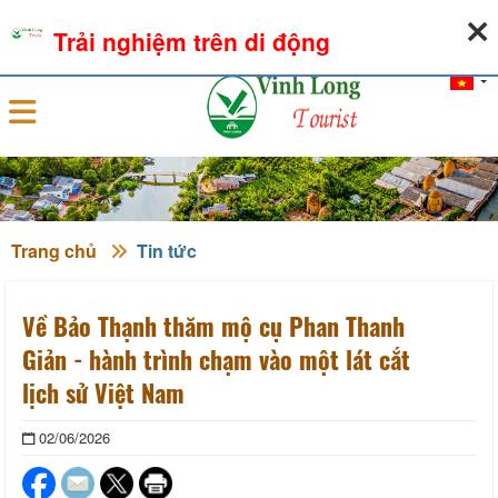
07-08-2026, 10:56:30
THỜI TIẾT
TỶ GIÁ NGOẠI TỆ
Trải nghiệm trên di động
Đăng nhập
Trang chủ
Tin tức
Về Bảo Thạnh thăm mộ cụ Phan Thanh
Giản - hành trình chạm vào một lát cắt
lịch sử Việt Nam
02/06/2026