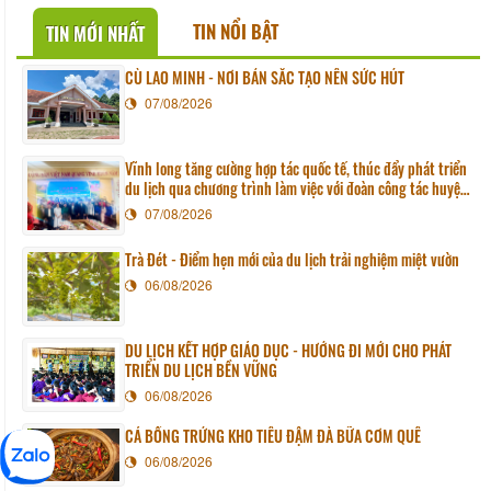
TIN NỔI BẬT
TIN MỚI NHẤT
CÙ LAO MINH - NƠI BẢN SẮC TẠO NÊN SỨC HÚT
07/08/2026
Vĩnh long tăng cường hợp tác quốc tế, thúc đẩy phát triển
du lịch qua chương trình làm việc với đoàn công tác huyện
Sunchang (Hàn quốc)
07/08/2026
Trà Đét - Điểm hẹn mới của du lịch trải nghiệm miệt vườn
06/08/2026
DU LỊCH KẾT HỢP GIÁO DỤC - HƯỚNG ĐI MỚI CHO PHÁT
TRIỂN DU LỊCH BỀN VỮNG
06/08/2026
CÁ BỐNG TRỨNG KHO TIÊU ĐẬM ĐÀ BỮA CƠM QUÊ
06/08/2026