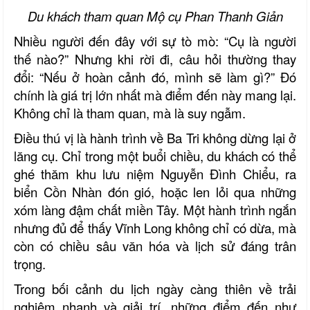
Du khách tham quan Mộ cụ Phan Thanh Giản
Nhiều người đến đây với sự tò mò: “Cụ là người
thế nào?” Nhưng khi rời đi, câu hỏi thường thay
đổi: “Nếu ở hoàn cảnh đó, mình sẽ làm gì?” Đó
chính là giá trị lớn nhất mà điểm đến này mang lại.
Không chỉ là tham quan, mà là suy ngẫm.
Điều thú vị là hành trình về Ba Tri không dừng lại ở
lăng cụ. Chỉ trong một buổi chiều, du khách có thể
ghé thăm khu lưu niệm Nguyễn Đình Chiểu, ra
biển Cồn Nhàn đón gió, hoặc len lỏi qua những
xóm làng đậm chất miền Tây. Một hành trình ngắn
nhưng đủ để thấy Vĩnh Long không chỉ có dừa, mà
còn có chiều sâu văn hóa và lịch sử đáng trân
trọng.
Trong bối cảnh du lịch ngày càng thiên về trải
nghiệm nhanh và giải trí, những điểm đến như