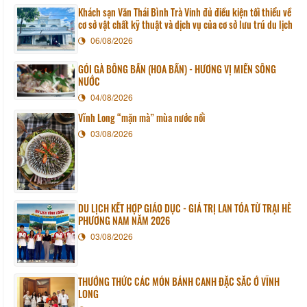
Khách sạn Văn Thái Bình Trà Vinh đủ điều kiện tối thiểu về
cơ sở vật chất kỹ thuật và dịch vụ của cơ sở lưu trú du lịch
06/08/2026
GỎI GÀ BÔNG BẦN (HOA BẦN) - HƯƠNG VỊ MIỀN SÔNG
NƯỚC
04/08/2026
Vĩnh Long “mặn mà” mùa nước nổi
03/08/2026
DU LỊCH KẾT HỢP GIÁO DỤC - GIÁ TRỊ LAN TỎA TỪ TRẠI HÈ
PHƯƠNG NAM NĂM 2026
03/08/2026
THƯỞNG THỨC CÁC MÓN BÁNH CANH ĐẶC SẮC Ở VĨNH
LONG