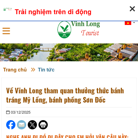
07-08-2026, 01:05:40
THỜI TIẾT
TỶ GIÁ NGOẠI TỆ
Trải nghiệm trên di động
Đăng nhập
Trang chủ
Tin tức
Về Vĩnh Long tham quan thưởng thức bánh
tráng Mỹ Lồng, bánh phồng Sơn Đốc
03/12/2025
NGHE ANH ĐI ĐÓ ĐI ĐÂY CHO EM HỎI VẶN CÂU NÀY: