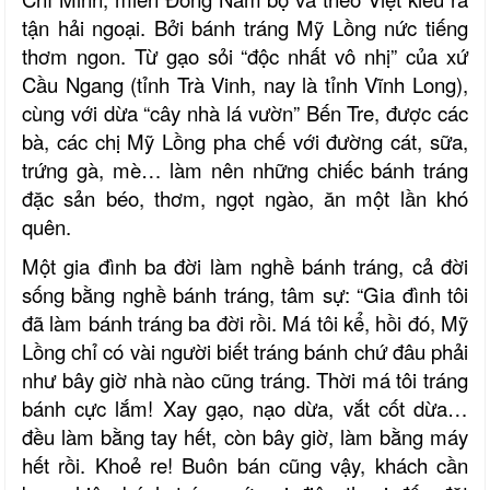
tận hải ngoại. Bởi bánh tráng Mỹ Lồng nức tiếng
thơm ngon. Từ gạo sỏi “độc nhất vô nhị” của xứ
Cầu Ngang (tỉnh Trà Vinh, nay là tỉnh Vĩnh Long),
cùng với dừa “cây nhà lá vườn” Bến Tre, được các
bà, các chị Mỹ Lồng pha chế với đường cát, sữa,
trứng gà, mè… làm nên những chiếc bánh tráng
đặc sản béo, thơm, ngọt ngào, ăn một lần khó
quên.
Một gia đình ba đời làm nghề bánh tráng, cả đời
sống bằng nghề bánh tráng, tâm sự: “Gia đình tôi
đã làm bánh tráng ba đời rồi. Má tôi kể, hồi đó, Mỹ
Lồng chỉ có vài người biết tráng bánh chứ đâu phải
như bây giờ nhà nào cũng tráng. Thời má tôi tráng
bánh cực lắm! Xay gạo, nạo dừa, vắt cốt dừa…
đều làm bằng tay hết, còn bây giờ, làm bằng máy
hết rồi. Khoẻ re! Buôn bán cũng vậy, khách cần