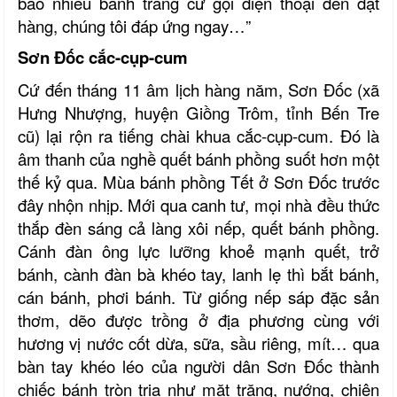
bao nhiêu bánh tráng cứ gọi điện thoại đến đặt
hàng, chúng tôi đáp ứng ngay…”
Sơn Đốc cắc-cụp-cum
Cứ đến tháng 11 âm lịch hàng năm, Sơn Đốc (xã
Hưng Nhượng, huyện Giồng Trôm, tỉnh Bến Tre
cũ) lại rộn ra tiếng chài khua cắc-cụp-cum. Đó là
âm thanh của nghề quết bánh phồng suốt hơn một
thế kỷ qua. Mùa bánh phồng Tết ở Sơn Đốc trước
đây nhộn nhịp. Mới qua canh tư, mọi nhà đều thức
thắp đèn sáng cả làng xôi nếp, quết bánh phồng.
Cánh đàn ông lực lưỡng khoẻ mạnh quết, trở
bánh, cành đàn bà khéo tay, lanh lẹ thì bắt bánh,
cán bánh, phơi bánh. Từ giống nếp sáp đặc sản
thơm, dẽo được trồng ở địa phương cùng với
hương vị nước cốt dừa, sữa, sầu riêng, mít… qua
bàn tay khéo léo của người dân Sơn Đốc thành
chiếc bánh tròn trịa như mặt trăng, nướng, chiên