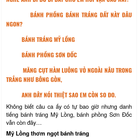
BÁNH PHỒNG BÁNH TRÁNG ĐẤT NÀY ĐÂU
NGON?
BÁNH TRÁNG MỸ LỒNG
BÁNH PHỒNG SƠN ĐỐC
MĂNG CỤT HÀM LUÔNG VỎ NGOÀI NÂU TRONG
TRẮNG NHƯ BÔNG GÒN,
ANH ĐÂY NÓI THIỆT SAO EM CÒN SO ĐO.
Không biết câu ca ấy có tự bao giờ nhưng danh
tiếng bánh tráng Mỹ Lồng, bánh phồng Sơn Đốc
vẫn còn đây…
Mỹ Lồng thơm ngọt bánh tráng