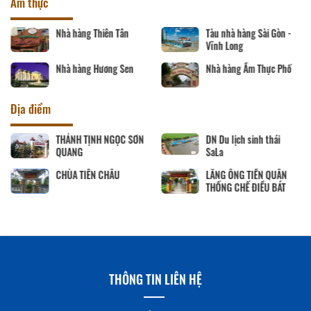
Ẩm thực
Nhà hàng Phương Thủy
Nhà hàng Song Thảo
Nhà hàng Ngân Vinh
Nhà hàng Sáu Tú
Địa điểm
CHÙA PHƯỚC HẬU
Cơ sở sản xuất và kinh
doanh Peace Farm
Út Trinh
THÔNG TIN LIÊN HỆ