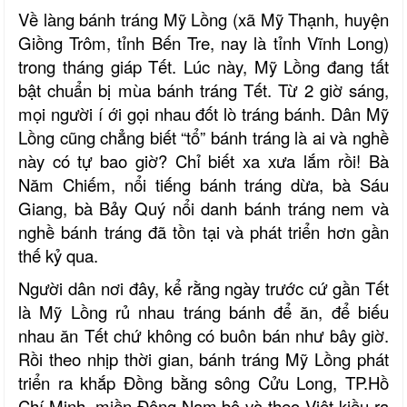
Về làng bánh tráng Mỹ Lồng (xã Mỹ Thạnh, huyện
Giồng Trôm, tỉnh Bến Tre, nay là tỉnh Vĩnh Long)
trong tháng giáp Tết. Lúc này, Mỹ Lồng đang tất
bật chuẩn bị mùa bánh tráng Tết. Từ 2 giờ sáng,
mọi người í ới gọi nhau đốt lò tráng bánh. Dân Mỹ
Lồng cũng chẳng biết “tổ” bánh tráng là ai và nghề
này có tự bao giờ? Chỉ biết xa xưa lắm rồi! Bà
Năm Chiếm, nổi tiếng bánh tráng dừa, bà Sáu
Giang, bà Bảy Quý nổi danh bánh tráng nem và
nghề bánh tráng đã tồn tại và phát triển hơn gần
thế kỷ qua.
Người dân nơi đây, kể rằng ngày trước cứ gần Tết
là Mỹ Lồng rủ nhau tráng bánh để ăn, để biếu
nhau ăn Tết chứ không có buôn bán như bây giờ.
Rồi theo nhịp thời gian, bánh tráng Mỹ Lồng phát
triển ra khắp Đồng bằng sông Cửu Long, TP.Hồ
Chí Minh, miền Đông Nam bộ và theo Việt kiều ra