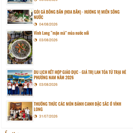
GỎI GÀ BÔNG BẦN (HOA BẦN) - HƯƠNG VỊ MIỀN SÔNG
NƯỚC
04/08/2026
Vĩnh Long “mặn mà” mùa nước nổi
03/08/2026
DU LỊCH KẾT HỢP GIÁO DỤC - GIÁ TRỊ LAN TỎA TỪ TRẠI HÈ
PHƯƠNG NAM NĂM 2026
03/08/2026
THƯỞNG THỨC CÁC MÓN BÁNH CANH ĐẶC SẮC Ở VĨNH
LONG
31/07/2026