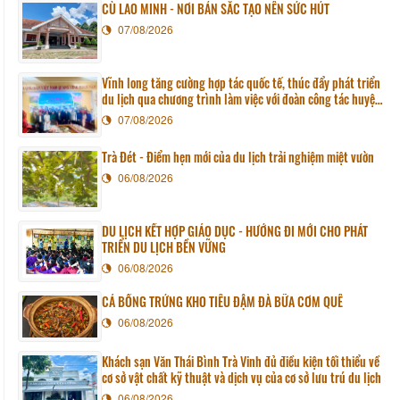
CÙ LAO MINH - NƠI BẢN SẮC TẠO NÊN SỨC HÚT
07/08/2026
Vĩnh long tăng cường hợp tác quốc tế, thúc đẩy phát triển
du lịch qua chương trình làm việc với đoàn công tác huyện
Sunchang (Hàn quốc)
07/08/2026
Trà Đét - Điểm hẹn mới của du lịch trải nghiệm miệt vườn
06/08/2026
DU LỊCH KẾT HỢP GIÁO DỤC - HƯỚNG ĐI MỚI CHO PHÁT
TRIỂN DU LỊCH BỀN VỮNG
06/08/2026
CÁ BỐNG TRỨNG KHO TIÊU ĐẬM ĐÀ BỮA CƠM QUÊ
06/08/2026
Khách sạn Văn Thái Bình Trà Vinh đủ điều kiện tối thiểu về
cơ sở vật chất kỹ thuật và dịch vụ của cơ sở lưu trú du lịch
06/08/2026