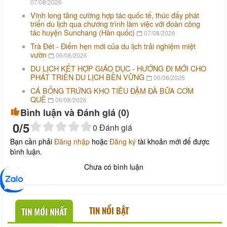
07/08/2026
Vĩnh long tăng cường hợp tác quốc tế, thúc đẩy phát
triển du lịch qua chương trình làm việc với đoàn công
tác huyện Sunchang (Hàn quốc)
07/08/2026
Trà Đét - Điểm hẹn mới của du lịch trải nghiệm miệt
vườn
06/08/2026
DU LỊCH KẾT HỢP GIÁO DỤC - HƯỚNG ĐI MỚI CHO
PHÁT TRIỂN DU LỊCH BỀN VỮNG
06/08/2026
CÁ BỐNG TRỨNG KHO TIÊU ĐẬM ĐÀ BỮA CƠM
QUÊ
06/08/2026
Bình luận và Đánh giá (
0
)
0
/5
0
Đánh giá
Bạn cần phải
Đăng nhập
hoặc
Đăng ký
tài khoản mới để được
bình luận.
Chưa có bình luận
TIN NỔI BẬT
TIN MỚI NHẤT