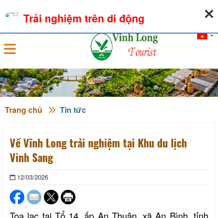
08-08-2026, 08:55:01
THỜI TIẾT
TỶ GIÁ NGOẠI TỆ
Trải nghiệm trên di động
Đăng nhập
Trang chủ
Tin tức
Về Vĩnh Long trải nghiệm tại Khu du lịch
Vinh Sang
12/03/2026
Tọa lạc tại Tổ 14, ấp An Thuận, xã An Bình, tỉnh