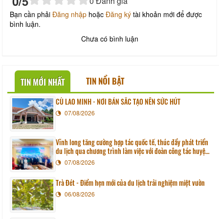
0
/5
0
Đánh giá
Bạn cần phải
Đăng nhập
hoặc
Đăng ký
tài khoản mới để được
bình luận.
Chưa có bình luận
TIN NỔI BẬT
TIN MỚI NHẤT
CÙ LAO MINH - NƠI BẢN SẮC TẠO NÊN SỨC HÚT
07/08/2026
Vĩnh long tăng cường hợp tác quốc tế, thúc đẩy phát triển
du lịch qua chương trình làm việc với đoàn công tác huyện
Sunchang (Hàn quốc)
07/08/2026
Trà Đét - Điểm hẹn mới của du lịch trải nghiệm miệt vườn
06/08/2026