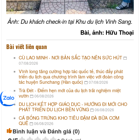
Ảnh: Du khách check-in tại Khu du lịch Vinh Sang.
Bài, ảnh: Hữu Thoại
Bài viết liên quan
CÙ LAO MINH - NƠI BẢN SẮC TẠO NÊN SỨC HÚT
07/08/2026
Vĩnh long tăng cường hợp tác quốc tế, thúc đẩy phát
triển du lịch qua chương trình làm việc với đoàn công
tác huyện Sunchang (Hàn quốc)
07/08/2026
Trà Đét - Điểm hẹn mới của du lịch trải nghiệm miệt
vườn
06/08/2026
DU LỊCH KẾT HỢP GIÁO DỤC - HƯỚNG ĐI MỚI CHO
PHÁT TRIỂN DU LỊCH BỀN VỮNG
06/08/2026
CÁ BỐNG TRỨNG KHO TIÊU ĐẬM ĐÀ BỮA CƠM
QUÊ
06/08/2026
Bình luận và Đánh giá (
0
)