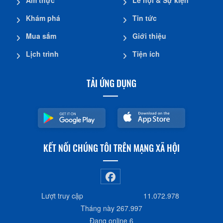
Ẩm thực
Lễ hội & Sự kiện
Khám phá
Tin tức
Mua sắm
Giới thiệu
Lịch trình
Tiện ích
TẢI ỨNG DỤNG
KẾT NỐI CHÚNG TÔI TRÊN MẠNG XÃ HỘI
Lượt truy cập
11.072.978
Tháng này
267.997
Đang online
6