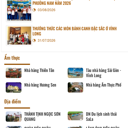
PHƯƠNG NAM NĂM 2026
03/08/2026
THƯỞNG THỨC CÁC MÓN BÁNH CANH ĐẶC SẮC Ở VĨNH
LONG
31/07/2026
Ẩm thực
Nhà hàng Thiên Tân
Tàu nhà hàng Sài Gòn -
Vĩnh Long
Nhà hàng Hương Sen
Nhà hàng Ẩm Thực Phố
Địa điểm
THÁNH TỊNH NGỌC SƠN
DN Du lịch sinh thái
QUANG
SaLa