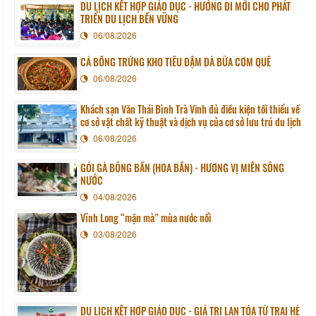
DU LỊCH KẾT HỢP GIÁO DỤC - HƯỚNG ĐI MỚI CHO PHÁT
TRIỂN DU LỊCH BỀN VỮNG
06/08/2026
CÁ BỐNG TRỨNG KHO TIÊU ĐẬM ĐÀ BỮA CƠM QUÊ
06/08/2026
Khách sạn Văn Thái Bình Trà Vinh đủ điều kiện tối thiểu về
cơ sở vật chất kỹ thuật và dịch vụ của cơ sở lưu trú du lịch
06/08/2026
GỎI GÀ BÔNG BẦN (HOA BẦN) - HƯƠNG VỊ MIỀN SÔNG
NƯỚC
04/08/2026
Vĩnh Long “mặn mà” mùa nước nổi
03/08/2026
DU LỊCH KẾT HỢP GIÁO DỤC - GIÁ TRỊ LAN TỎA TỪ TRẠI HÈ