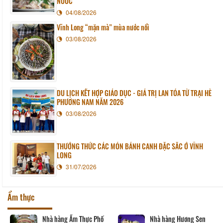
NƯỚC
04/08/2026
Vĩnh Long “mặn mà” mùa nước nổi
03/08/2026
DU LỊCH KẾT HỢP GIÁO DỤC - GIÁ TRỊ LAN TỎA TỪ TRẠI HÈ
PHƯƠNG NAM NĂM 2026
03/08/2026
THƯỞNG THỨC CÁC MÓN BÁNH CANH ĐẶC SẮC Ở VĨNH
LONG
31/07/2026
Ẩm thực
Nhà hàng Ẩm Thực Phố
Nhà hàng Hương Sen