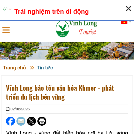
09-08-2026, 03:07:47
THỜI TIẾT
TỶ GIÁ NGOẠI TỆ
Trải nghiệm trên di động
Đăng nhập
Trang chủ
Tin tức
Vĩnh Long bảo tồn văn hóa Khmer - phát
triển du lịch bền vững
02/02/2026
Vĩnh Long
-
vùng đất hiền hòa nơi hạ lưu sông