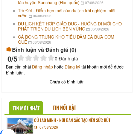
tác huyện Sunchang (Hàn quốc)
07/08/2026
Trà Đét - Điểm hẹn mới của du lịch trải nghiệm miệt
vườn
06/08/2026
DU LỊCH KẾT HỢP GIÁO DỤC - HƯỚNG ĐI MỚI CHO
PHÁT TRIỂN DU LỊCH BỀN VỮNG
06/08/2026
CÁ BỐNG TRỨNG KHO TIÊU ĐẬM ĐÀ BỮA CƠM
QUÊ
06/08/2026
Bình luận và Đánh giá (
0
)
0
/5
0
Đánh giá
Bạn cần phải
Đăng nhập
hoặc
Đăng ký
tài khoản mới để được
bình luận.
Chưa có bình luận
TIN NỔI BẬT
TIN MỚI NHẤT
CÙ LAO MINH - NƠI BẢN SẮC TẠO NÊN SỨC HÚT
07/08/2026