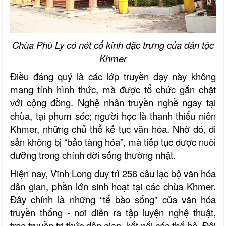
Chùa Phù Ly có nét cổ kính đặc trưng của dân tộc
Khmer
Điều đáng quý là các lớp truyền dạy này không
mang tính hình thức, mà được tổ chức gắn chặt
với cộng đồng. Nghệ nhân truyền nghề ngay tại
chùa, tại phum sóc; người học là thanh thiếu niên
Khmer,
những chủ thể kế tục văn hóa. Nhờ đó, di
sản không bị “bảo tàng hóa”, mà tiếp tục được nuôi
dưỡng trong chính đời sống thường nhật.
Hiện nay, Vĩnh Long duy trì 256 câu lạc bộ văn hóa
dân gian, phần lớn sinh hoạt tại các chùa Khmer.
Đây chính là những “tế bào sống” của văn hóa
truyền thống
-
nơi diễn ra tập luyện nghệ thuật,
trao truyền tri thức dân gian, kết nối các thế hệ. Đội