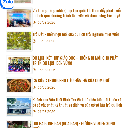
Vĩnh long tăng cường hợp tác quốc tế, thúc đẩy phát triển
du lịch qua chương trình làm việc với đoàn công tác huyện
Sunchang (Hàn quốc)
07/08/2026
Trà Đét - Điểm hẹn mới của du lịch trải nghiệm miệt vườn
06/08/2026
DU LỊCH KẾT HỢP GIÁO DỤC - HƯỚNG ĐI MỚI CHO PHÁT
TRIỂN DU LỊCH BỀN VỮNG
06/08/2026
CÁ BỐNG TRỨNG KHO TIÊU ĐẬM ĐÀ BỮA CƠM QUÊ
06/08/2026
Khách sạn Văn Thái Bình Trà Vinh đủ điều kiện tối thiểu về
cơ sở vật chất kỹ thuật và dịch vụ của cơ sở lưu trú du lịch
06/08/2026
GỎI GÀ BÔNG BẦN (HOA BẦN) - HƯƠNG VỊ MIỀN SÔNG