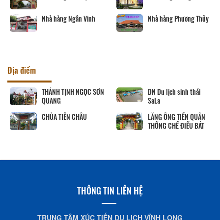
Nhà hàng Ngân Vinh
Nhà hàng Phương Thủy
Địa điểm
THÁNH TỊNH NGỌC SƠN
DN Du lịch sinh thái
QUANG
SaLa
CHÙA TIÊN CHÂU
LĂNG ÔNG TIỀN QUÂN
THỐNG CHẾ ĐIỀU BÁT
THÔNG TIN LIÊN HỆ
TRUNG TÂM XÚC TIẾN DU LỊCH VĨNH LONG