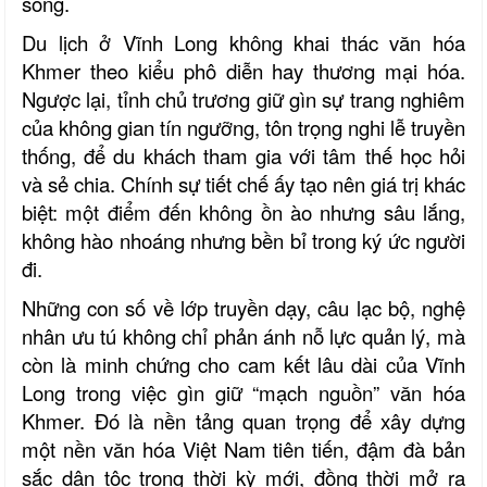
sông.
Du lịch ở Vĩnh Long không khai thác văn hóa
Khmer theo kiểu phô diễn hay thương mại hóa.
Ngược lại, tỉnh chủ trương giữ gìn sự trang nghiêm
của không gian tín ngưỡng, tôn trọng nghi lễ truyền
thống, để du khách tham gia với tâm thế học hỏi
và sẻ chia. Chính sự tiết chế ấy tạo nên giá trị khác
biệt: một điểm đến không ồn ào nhưng sâu lắng,
không hào nhoáng nhưng bền bỉ trong ký ức người
đi.
Những con số về lớp truyền dạy, câu lạc bộ, nghệ
nhân ưu tú không chỉ phản ánh nỗ lực quản lý, mà
còn là minh chứng cho cam kết lâu dài của Vĩnh
Long trong việc gìn giữ “mạch nguồn” văn hóa
Khmer. Đó là nền tảng quan trọng để xây dựng
một nền văn hóa Việt Nam tiên tiến, đậm đà bản
sắc dân tộc trong thời kỳ mới, đồng thời mở ra