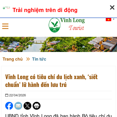
06-08-2026, 01:57:09
THỜI TIẾT
TỶ GIÁ NGOẠI TỆ
Trải nghiệm trên di động
Đăng nhập
Trang chủ
Tin tức
Vĩnh Long có tiêu chí du lịch xanh, ‘siết
chuẩn’ lữ hành đến lưu trú
22/04/2026
UBND tỉnh Vĩnh Long đã ban hành Bộ tiêu chí du