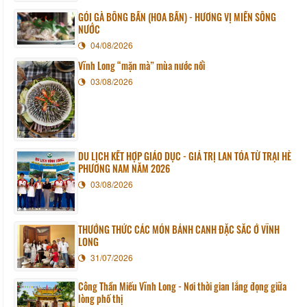
GỎI GÀ BÔNG BẦN (HOA BẦN) - HƯƠNG VỊ MIỀN SÔNG
NƯỚC
04/08/2026
Vĩnh Long “mặn mà” mùa nước nổi
03/08/2026
DU LỊCH KẾT HỢP GIÁO DỤC - GIÁ TRỊ LAN TỎA TỪ TRẠI HÈ
PHƯƠNG NAM NĂM 2026
03/08/2026
THƯỞNG THỨC CÁC MÓN BÁNH CANH ĐẶC SẮC Ở VĨNH
LONG
31/07/2026
Công Thần Miếu Vĩnh Long - Nơi thời gian lắng đọng giữa
lòng phố thị