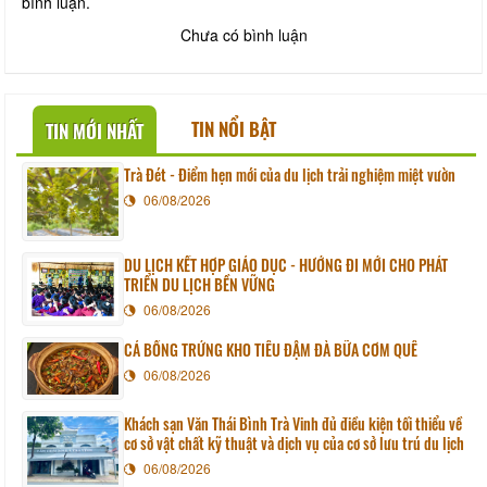
bình luận.
Chưa có bình luận
TIN NỔI BẬT
TIN MỚI NHẤT
Trà Đét - Điểm hẹn mới của du lịch trải nghiệm miệt vườn
06/08/2026
DU LỊCH KẾT HỢP GIÁO DỤC - HƯỚNG ĐI MỚI CHO PHÁT
TRIỂN DU LỊCH BỀN VỮNG
06/08/2026
CÁ BỐNG TRỨNG KHO TIÊU ĐẬM ĐÀ BỮA CƠM QUÊ
06/08/2026
Khách sạn Văn Thái Bình Trà Vinh đủ điều kiện tối thiểu về
cơ sở vật chất kỹ thuật và dịch vụ của cơ sở lưu trú du lịch
06/08/2026