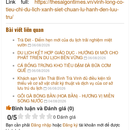
Link full:
https://thesaigontimes.vn/vinh-long-co-
tieu-chi-du-lich-xanh-siet-chuan-lu-hanh-den-luu-
tru/
Bài viết liên quan
Trà Đét - Điểm hẹn mới của du lịch trải nghiệm miệt
vườn
06/08/2026
DU LỊCH KẾT HỢP GIÁO DỤC - HƯỚNG ĐI MỚI CHO
PHÁT TRIỂN DU LỊCH BỀN VỮNG
06/08/2026
CÁ BỐNG TRỨNG KHO TIÊU ĐẬM ĐÀ BỮA CƠM
QUÊ
06/08/2026
Khách sạn Văn Thái Bình Trà Vinh đủ điều kiện tối
thiểu về cơ sở vật chất kỹ thuật và dịch vụ của cơ sở
lưu trú du lịch
06/08/2026
GỎI GÀ BÔNG BẦN (HOA BẦN) - HƯƠNG VỊ MIỀN
SÔNG NƯỚC
04/08/2026
Bình luận và Đánh giá (
0
)
0
/5
0
Đánh giá
Bạn cần phải
Đăng nhập
hoặc
Đăng ký
tài khoản mới để được