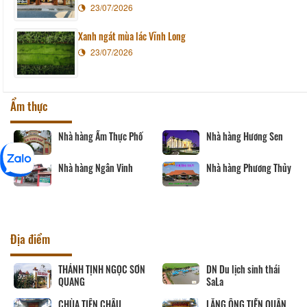
23/07/2026
Xanh ngát mùa lác Vĩnh Long
23/07/2026
Ẩm thực
 Thực Phố
Nhà hàng Hương Sen
Tàu nhà hàng Sà
Vĩnh Long
ân Vinh
Nhà hàng Phương Thủy
Nhà hàng Sáu T
Địa điểm
SƠN
DN Du lịch sinh thái
CHÙA PHƯỚC HẬU
SaLa
LĂNG ÔNG TIỀN QUÂN
Út Trinh