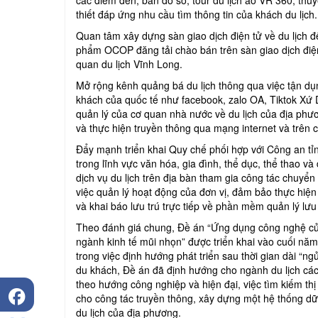
thiết đáp ứng nhu cầu tìm thông tin của khách du lịch.
Quan tâm xây dựng sàn giao dịch điện tử về du lịch đ
phẩm OCOP đăng tải chào bán trên sàn giao dịch điện
quan du lịch Vĩnh Long.
Mở rộng kênh quảng bá du lịch thông qua việc tận dụn
khách của quốc tế như facebook, zalo OA, Tiktok Xứ 
quản lý của cơ quan nhà nước về du lịch của địa phư
và thực hiện truyền thông qua mạng internet và trên 
Đẩy mạnh triển khai Quy chế phối hợp với Công an tỉn
trong lĩnh vực văn hóa, gia đình, thể dục, thể thao và
dịch vụ du lịch trên địa bàn tham gia công tác chuy
việc quản lý hoạt động của đơn vị, đảm bảo thực hiện 
và khai báo lưu trú trực tiếp về phần mềm quản lý lưu
Theo đánh giá chung, Đề án “Ứng dụng công nghệ của c
ngành kinh tế mũi nhọn” được triển khai vào cuối năm
trong việc định hướng phát triển sau thời gian dài “n
du khách, Đề án đã định hướng cho ngành du lịch các 
theo hướng công nghiệp và hiện đại, việc tìm kiếm th
cho công tác truyền thông, xây dựng một hệ thống dữ l
du lịch của địa phương.