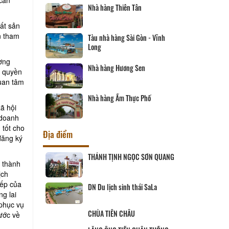
Nhà hàng Thiên Tân
ất sản
n tham
Tàu nhà hàng Sài Gòn - Vĩnh
Long
ường
Nhà hàng Hương Sen
c quyền
quan tâm
Nhà hàng Ẩm Thực Phố
ã hội
 doanh
 tốt cho
Địa điểm
đăng ký
ịch Hội đồng
THÁNH TỊNH NGỌC SƠN QUANG
ở thành
ùng
ịch
iếp của
 SANG
DN Du lịch sinh thái SaLa
g lai
 phục vụ
CHÙA TIÊN CHÂU
nước về
ĨNH LONG