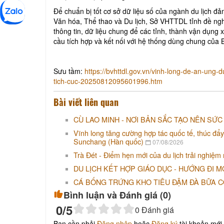
Để chuẩn bị tốt cơ sở dữ liệu số của ngành du lịch đảm
Văn hóa, Thể thao và Du lịch, Sở VHTTDL tỉnh đề ngh
thông tin, dữ liệu chung để các tỉnh, thành vận dụng 
cầu tích hợp và kết nối với hệ thống dùng chung của 
Sưu tầm:
https://bvhttdl.gov.vn/vinh-long-de-an-ung
tich-cuc-20250812095601996.htm
Bài viết liên quan
CÙ LAO MINH - NƠI BẢN SẮC TẠO NÊN SỨC
Vĩnh long tăng cường hợp tác quốc tế, thúc đẩy
Sunchang (Hàn quốc)
07/08/2026
Trà Đét - Điểm hẹn mới của du lịch trải nghiệm
DU LỊCH KẾT HỢP GIÁO DỤC - HƯỚNG ĐI M
CÁ BỐNG TRỨNG KHO TIÊU ĐẬM ĐÀ BỮA 
Bình luận và Đánh giá (
0
)
0
/5
0
Đánh giá
Bạn cần phải
Đăng nhập
hoặc
Đăng ký
tài khoản mới 