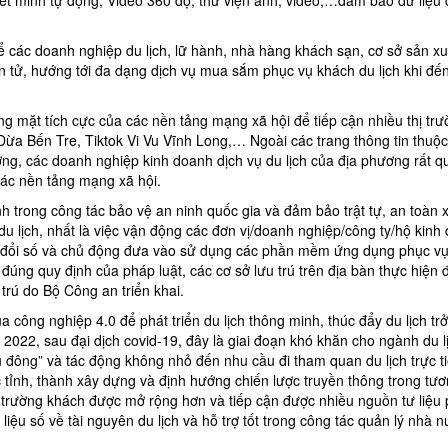
ể các doanh nghiệp du lịch, lữ hành, nhà hàng khách sạn, cơ sở sản xu
 tử, hướng tới đa dạng dịch vụ mua sắm phục vụ khách du lịch khi đế
g mặt tích cực của các nền tảng mạng xã hội để tiếp cận nhiều thị tr
Dừa Bến Tre, Tiktok Vi Vu Vĩnh Long,… Ngoài các trang thông tin thuộ
ơng, các doanh nghiệp kinh doanh dịch vụ du lịch của địa phương rất 
các nền tảng mạng xã hội.
h trong công tác bảo vệ an ninh quốc gia và đảm bảo trật tự, an toàn x
 du lịch, nhất là việc vận động các đơn vị/doanh nghiệp/công ty/hộ kinh
ển đổi số và chủ động đưa vào sử dụng các phần mềm ứng dụng phục vụ
đúng quy định của pháp luật, các cơ sở lưu trú trên địa bàn thực hiện 
 trú do Bộ Công an triển khai.
Khu tưởng niệm cố Thủ tướng Võ
Khu lưu niệm Chủ t
ông nghiệp 4.0 để phát triển du lịch thông minh, thúc đẩy du lịch tr
Văn Kiệt
Bộ trưởng Phạm H
 2022, sau đại dịch covid-19, đây là giai đoạn khó khăn cho ngành du l
gủ đông” và tác động không nhỏ đến nhu cầu đi tham quan du lịch trực t
BẢO TÀNG VĨNH LONG
KHU DU LỊCH VINH
tỉnh, thành xây dựng và định hướng chiến lược truyền thông trong tươn
ị trường khách được mở rộng hơn và tiếp cận được nhiều nguồn tư liệu
iệu số về tài nguyên du lịch và hỗ trợ tốt trong công tác quản lý nhà 
Khu lưu niệm Giáo sư, Viện sĩ
VĂN THÁNH MIẾU V
Trần Đại Nghĩa