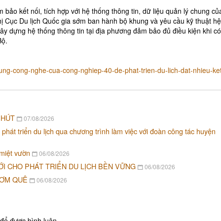
 bảo kết nối, tích hợp với hệ thống thông tin, dữ liệu quản lý chung củ
Nhà dừa CocoHome
Đình Tân Hoa
ị Cục Du lịch Quốc gia sớm ban hành bộ khung và yêu cầu kỹ thuật hệ
xây dựng hệ thống thông tin tại địa phương đảm bảo đủ điều kiện khi c
Bộ.
-dung-cong-nghe-cua-cong-nghiep-40-de-phat-trien-du-lich-dat-nhieu-ke
 HÚT
07/08/2026
 phát triển du lịch qua chương trình làm việc với đoàn công tác huyện
 miệt vườn
06/08/2026
ỚI CHO PHÁT TRIỂN DU LỊCH BỀN VỮNG
06/08/2026
CƠM QUÊ
06/08/2026
để được bình luận.