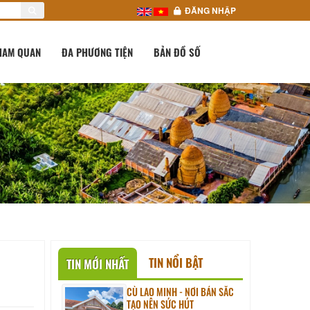
ĐĂNG NHẬP
HAM QUAN
ĐA PHƯƠNG TIỆN
BẢN ĐỒ SỐ
TIN NỔI BẬT
TIN MỚI NHẤT
CÙ LAO MINH - NƠI BẢN SẮC
TẠO NÊN SỨC HÚT