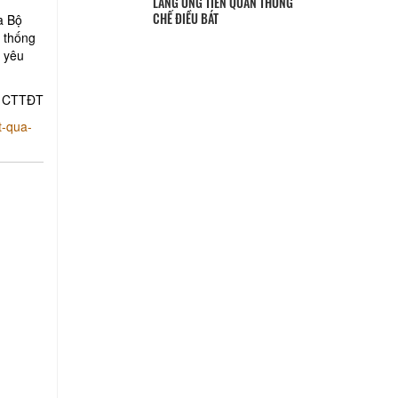
a Bộ
LĂNG ÔNG TIỀN QUÂN THỐNG
 thống
CHẾ ĐIỀU BÁT
ó yêu
CTTĐT
t-qua-