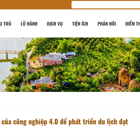
U TRÚ
LỮ HÀNH
DỊCH VỤ
TIỆN ÍCH
PHẢN HỒI
ĐIỂM T
của công nghiệp 4.0 để phát triển du lịch đạt