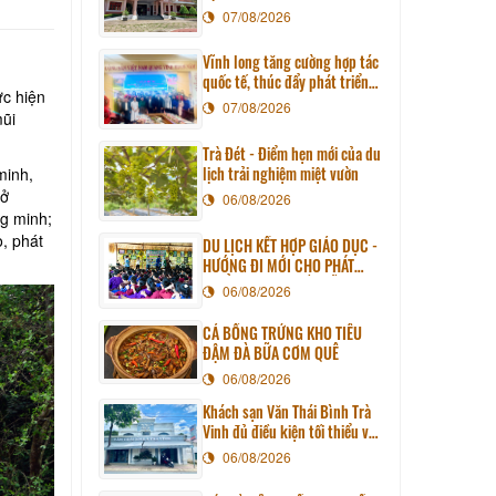
07/08/2026
Vĩnh long tăng cường hợp tác
quốc tế, thúc đẩy phát triển
ực hiện
du lịch qua chương trình làm
07/08/2026
mũi
việc với đoàn công tác huyện
Sunchang (Hàn quốc)
Trà Đét - Điểm hẹn mới của du
lịch trải nghiệm miệt vườn
minh,
Sở
06/08/2026
ng minh;
o, phát
DU LỊCH KẾT HỢP GIÁO DỤC -
HƯỚNG ĐI MỚI CHO PHÁT
TRIỂN DU LỊCH BỀN VỮNG
06/08/2026
CÁ BỐNG TRỨNG KHO TIÊU
ĐẬM ĐÀ BỮA CƠM QUÊ
06/08/2026
Khách sạn Văn Thái Bình Trà
Vinh đủ điều kiện tối thiểu về
cơ sở vật chất kỹ thuật và
06/08/2026
dịch vụ của cơ sở lưu trú du
lịch