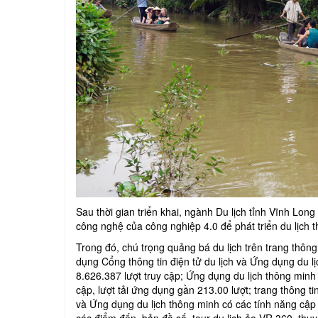
Sau thời gian triển khai, ngành Du lịch tỉnh Vĩnh Lon
công nghệ của công nghiệp 4.0 để phát triển du lịch t
Trong đó, chú trọng quảng bá du lịch trên trang thông
dụng Cổng thông tin điện tử du lịch và Ứng dụng du l
8.626.387 lượt truy cập; Ứng dụng du lịch thông minh 
cập, lượt tải ứng dụng gần 213.00 lượt; trang thông ti
và Ứng dụng du lịch thông minh có các tính năng cập 
các điểm đến, bản đồ số, tour du lịch ảo VR 360, thu