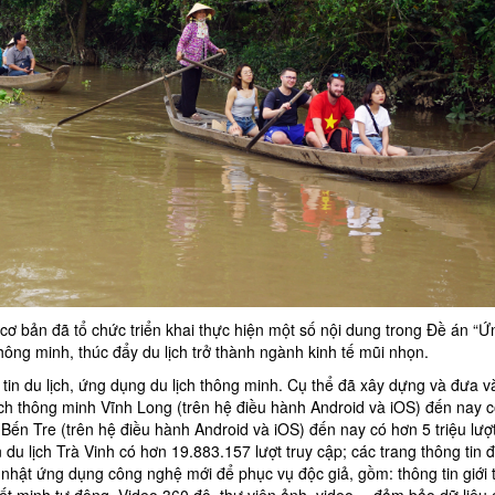
g cơ bản đã tổ chức triển khai thực hiện một số nội dung trong Đề án “
hông minh, thúc đẩy du lịch trở thành ngành kinh tế mũi nhọn.
 tin du lịch, ứng dụng du lịch thông minh. Cụ thể đã xây dựng và đưa v
ịch thông minh Vĩnh Long (trên hệ điều hành Android và iOS) đến nay 
Bến Tre (trên hệ điều hành Android và iOS) đến nay có hơn 5 triệu lượt
n du lịch Trà Vinh có hơn 19.883.157 lượt truy cập; các trang thông tin đ
nhật ứng dụng công nghệ mới để phục vụ độc giả, gồm: thông tin giới 
yết minh tự động, Video 360 độ, thư viện ảnh, video,…đảm bảo dữ liệu