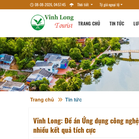
08-08-2026, 04:57:46
Thời tiết
Tỷ giá ngoại tệ
TRANG CHỦ
TIN TỨC
LƯ
Trang chủ
Tin tức
Vĩnh Long: Đề án Ứng dụng công nghệ 
nhiều kết quả tích cực