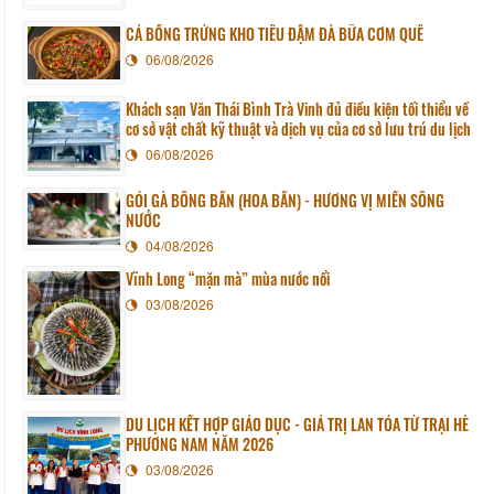
CÁ BỐNG TRỨNG KHO TIÊU ĐẬM ĐÀ BỮA CƠM QUÊ
06/08/2026
Khách sạn Văn Thái Bình Trà Vinh đủ điều kiện tối thiểu về
cơ sở vật chất kỹ thuật và dịch vụ của cơ sở lưu trú du lịch
06/08/2026
GỎI GÀ BÔNG BẦN (HOA BẦN) - HƯƠNG VỊ MIỀN SÔNG
NƯỚC
04/08/2026
Vĩnh Long “mặn mà” mùa nước nổi
03/08/2026
DU LỊCH KẾT HỢP GIÁO DỤC - GIÁ TRỊ LAN TỎA TỪ TRẠI HÈ
PHƯƠNG NAM NĂM 2026
03/08/2026