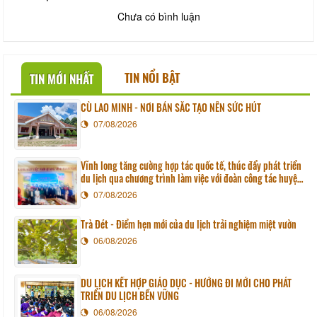
Chưa có bình luận
TIN NỔI BẬT
TIN MỚI NHẤT
CÙ LAO MINH - NƠI BẢN SẮC TẠO NÊN SỨC HÚT
07/08/2026
Vĩnh long tăng cường hợp tác quốc tế, thúc đẩy phát triển
du lịch qua chương trình làm việc với đoàn công tác huyện
Sunchang (Hàn quốc)
07/08/2026
Trà Đét - Điểm hẹn mới của du lịch trải nghiệm miệt vườn
06/08/2026
DU LỊCH KẾT HỢP GIÁO DỤC - HƯỚNG ĐI MỚI CHO PHÁT
TRIỂN DU LỊCH BỀN VỮNG
06/08/2026