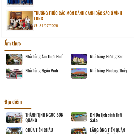
THƯỞNG THỨC CÁC MÓN BÁNH CANH ĐẶC SẮC Ở VĨNH
LONG
31/07/2026
Ẩm thực
Nhà hàng Ẩm Thực Phố
Nhà hàng Hương Sen
Nhà hàng Ngân Vinh
Nhà hàng Phương Thủy
Địa điểm
THÁNH TỊNH NGỌC SƠN
DN Du lịch sinh thái
QUANG
SaLa
CHÙA TIÊN CHÂU
LĂNG ÔNG TIỀN QUÂN