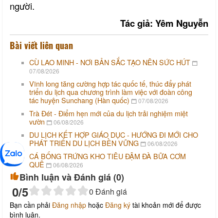
người.
Tác giả: Yêm Nguyễn
Bài viết liên quan
CÙ LAO MINH - NƠI BẢN SẮC TẠO NÊN SỨC HÚT
07/08/2026
Vĩnh long tăng cường hợp tác quốc tế, thúc đẩy phát
triển du lịch qua chương trình làm việc với đoàn công
tác huyện Sunchang (Hàn quốc)
07/08/2026
Trà Đét - Điểm hẹn mới của du lịch trải nghiệm miệt
vườn
06/08/2026
DU LỊCH KẾT HỢP GIÁO DỤC - HƯỚNG ĐI MỚI CHO
PHÁT TRIỂN DU LỊCH BỀN VỮNG
06/08/2026
CÁ BỐNG TRỨNG KHO TIÊU ĐẬM ĐÀ BỮA CƠM
QUÊ
06/08/2026
Bình luận và Đánh giá (
0
)
0
/5
0
Đánh giá
Bạn cần phải
Đăng nhập
hoặc
Đăng ký
tài khoản mới để được
bình luận.