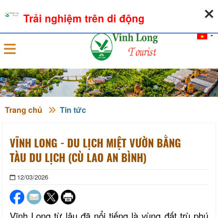
08-08-2026, 05:06:52
THỜI TIẾT
TỶ GIÁ NGOẠI TỆ
Trải nghiệm trên di động
Đăng nhập
Trang chủ
Tin tức
VĨNH LONG - DU LỊCH MIỆT VƯỜN BẰNG
TÀU DU LỊCH (CÙ LAO AN BÌNH)
12/03/2026
Vĩnh Long
từ lâu đã nổi tiếng là vùng đất trù phú