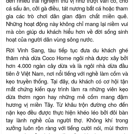
đến nhiều trải nghiệm thú vị như
trượt ván cỏ, cho
cá sấu ăn, cởi gà điều
,
tát nương bắt cá
hoặc tham
gia các trò chơi dân gian đậm chất miền quê.
Những hoạt động này không chỉ mang lại niềm vui
mà còn giúp du khách hiểu hơn về đời sống sinh
hoạt của người dân vùng sông nước.
Rời Vinh Sang, tàu tiếp tục đưa du khách ghé
thăm
nhà dừa
Coco Home
ngôi nhà được xây bởi
hơn 4.000 ngàn cây dừa và là ngôi nhà dừa đầu
tiên ở Việt Nam
, nơi nổi tiếng với nghề làm cốm và
kẹo truyền thống. Tại đây, du khách có cơ hội tận
mắt chứng kiến quy trình làm ra những viên kẹo
dừa thơm ngon hay những mẻ cốm mang đậm
hương vị miền Tây. Từ khâu trộn đường cho đến
nặn kẹo đều được thực hiện khéo léo bởi đôi bàn
tay lành nghề của người thợ. Không khí trong
xưởng luôn rộn ràng với tiếng cười nói, mùi thơm