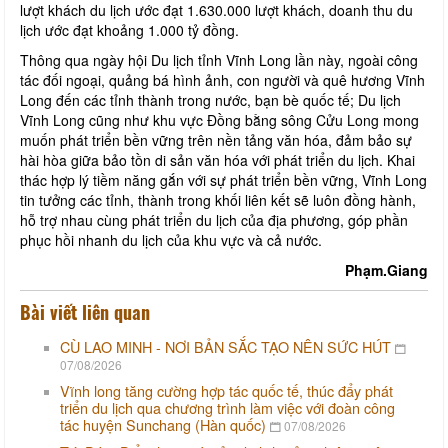
lượt khách du lịch ước đạt 1.630.000 lượt khách, doanh thu du
lịch ước đạt khoảng 1.000 tỷ đồng.
Thông qua ngày hội Du lịch tỉnh Vĩnh Long lần này, ngoài công
tác đối ngoại, quảng bá hình ảnh, con người và quê hương Vĩnh
Long đến các tỉnh thành trong nước, bạn bè quốc tế; Du lịch
Vĩnh Long cũng như khu vực Đồng bằng sông Cửu Long mong
muốn phát triển bền vững trên nền tảng văn hóa, đảm bảo sự
hài hòa giữa bảo tồn di sản văn hóa với phát triển du lịch. Khai
thác hợp lý tiềm năng gắn với sự phát triển bền vững, Vĩnh Long
tin tưởng các tỉnh, thành trong khối liên kết sẽ luôn đồng hành,
hỗ trợ nhau cùng phát triển du lịch của địa phương, góp phần
phục hồi nhanh du lịch của khu vực và cả nước.
Phạm.Giang
Bài viết liên quan
CÙ LAO MINH - NƠI BẢN SẮC TẠO NÊN SỨC HÚT
07/08/2026
Vĩnh long tăng cường hợp tác quốc tế, thúc đẩy phát
triển du lịch qua chương trình làm việc với đoàn công
tác huyện Sunchang (Hàn quốc)
07/08/2026