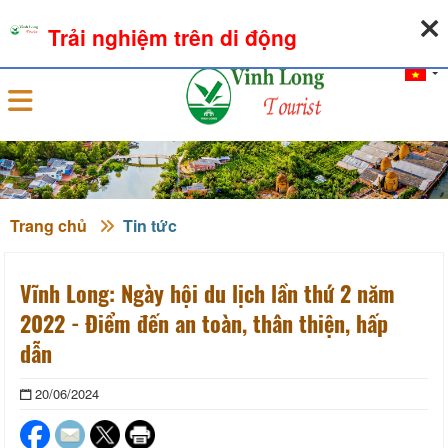
08-08-2026, 07:06:36
THỜI TIẾT
TỶ GIÁ NGOẠI TỆ
Trải nghiệm trên di động
Đăng nhập
Trang chủ
Tin tức
Vĩnh Long: Ngày hội du lịch lần thứ 2 năm
2022 - Điểm đến an toàn, thân thiện, hấp
dẫn
20/06/2024