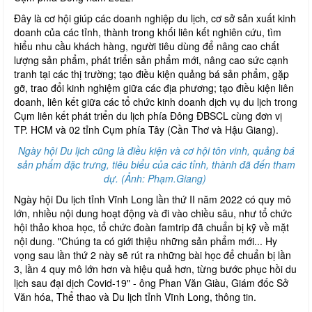
Đây là cơ hội giúp các doanh nghiệp du lịch, cơ sở sản xuất kinh
doanh của các tỉnh, thành trong khối liên kết nghiên cứu, tìm
hiểu nhu cầu khách hàng, người tiêu dùng để nâng cao chất
lượng sản phẩm, phát triển sản phẩm mới, nâng cao sức cạnh
tranh tại các thị trường; tạo điều kiện quảng bá sản phẩm, gặp
gỡ, trao đổi kinh nghiệm giữa các địa phương; tạo điều kiện liên
doanh, liên kết giữa các tổ chức kinh doanh dịch vụ du lịch trong
Cụm liên kết phát triển du lịch phía Đông ĐBSCL cùng đơn vị
TP. HCM và 02 tỉnh Cụm phía Tây (Cần Thơ và Hậu Giang).
Ngày hội Du lịch cũng là điều kiện và cơ hội tôn vinh, quảng bá
sản phẩm đặc trưng, tiêu biểu của các tỉnh, thành đã đến tham
dự. (Ảnh: Phạm.Giang)
Ngày hội Du lịch tỉnh Vĩnh Long lần thứ II năm 2022 có quy mô
lớn, nhiều nội dung hoạt động và đi vào chiều sâu, như tổ chức
hội thảo khoa học, tổ chức đoàn famtrip đã chuẩn bị kỹ về mặt
nội dung. "Chúng ta có giới thiệu những sản phẩm mới... Hy
vọng sau lần thứ 2 này sẽ rút ra những bài học để chuẩn bị lần
3, lần 4 quy mô lớn hơn và hiệu quả hơn, từng bước phục hồi du
lịch sau đại dịch Covid-19" - ông Phan Văn Giàu, Giám đốc Sở
Văn hóa, Thể thao và Du lịch tỉnh Vĩnh Long, thông tin.