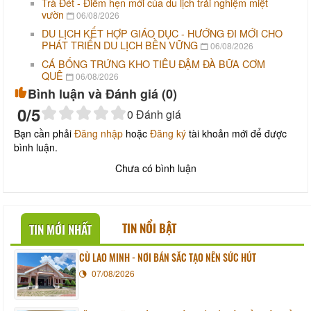
Trà Đét - Điểm hẹn mới của du lịch trải nghiệm miệt
vườn
06/08/2026
DU LỊCH KẾT HỢP GIÁO DỤC - HƯỚNG ĐI MỚI CHO
PHÁT TRIỂN DU LỊCH BỀN VỮNG
06/08/2026
CÁ BỐNG TRỨNG KHO TIÊU ĐẬM ĐÀ BỮA CƠM
QUÊ
06/08/2026
Bình luận và Đánh giá (
0
)
0
/5
0
Đánh giá
Bạn cần phải
Đăng nhập
hoặc
Đăng ký
tài khoản mới để được
bình luận.
Chưa có bình luận
TIN NỔI BẬT
TIN MỚI NHẤT
CÙ LAO MINH - NƠI BẢN SẮC TẠO NÊN SỨC HÚT
07/08/2026