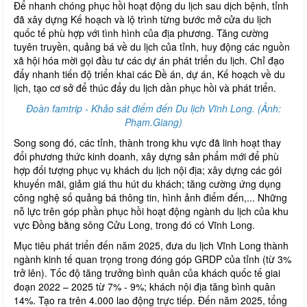
Để nhanh chóng phục hồi hoạt động du lịch sau dịch bệnh, tỉnh
đã xây dựng Kế hoạch và lộ trình từng bước mở cửa du lịch
quốc tế phù hợp với tình hình của địa phương. Tăng cường
tuyên truyền, quảng bá về du lịch của tỉnh, huy động các nguồn
xã hội hóa mời gọi đầu tư các dự án phát triển du lịch. Chỉ đạo
đẩy nhanh tiến độ triển khai các Đề án, dự án, Kế hoạch về du
lịch, tạo cơ sở để thúc đẩy du lịch dần phục hồi và phát triển.
Đoàn famtrip - Khảo sát điểm đến Du lịch Vĩnh Long. (Ảnh:
Phạm.Giang)
Song song đó, các tỉnh, thành trong khu vực đã linh hoạt thay
đổi phương thức kinh doanh, xây dựng sản phẩm mới để phù
hợp đối tượng phục vụ khách du lịch nội địa; xây dựng các gói
khuyến mãi, giảm giá thu hút du khách; tăng cường ứng dụng
công nghệ số quảng bá thông tin, hình ảnh điểm đến,... Những
nỗ lực trên góp phần phục hồi hoạt động ngành du lịch của khu
vực Đồng bằng sông Cửu Long, trong đó có Vĩnh Long.
Mục tiêu phát triển đến năm 2025, đưa du lịch Vĩnh Long thành
ngành kinh tế quan trọng trong đóng góp GRDP của tỉnh (từ 3%
trở lên). Tốc độ tăng trưởng bình quân của khách quốc tế giai
đoạn 2022 – 2025 từ 7% - 9%; khách nội địa tăng bình quân
14%. Tạo ra trên 4.000 lao động trực tiếp. Đến năm 2025, tổng