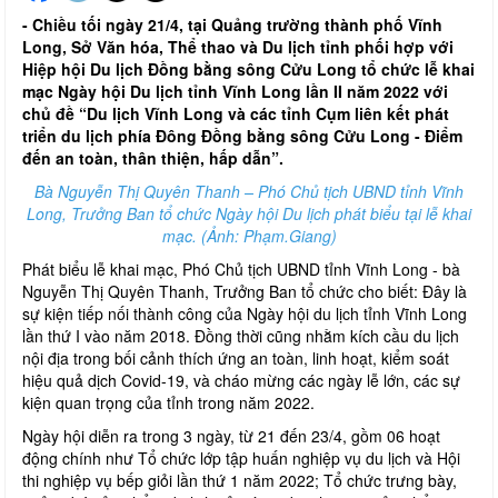
- Chiều tối ngày 21/4, tại Quảng trường thành phố Vĩnh
Long, Sở Văn hóa, Thể thao và Du lịch tỉnh phối hợp với
Hiệp hội Du lịch Đồng bằng sông Cửu Long tổ chức lễ khai
mạc Ngày hội Du lịch tỉnh Vĩnh Long lần II năm 2022 với
chủ đề “Du lịch Vĩnh Long và các tỉnh Cụm liên kết phát
triển du lịch phía Đông Đồng bằng sông Cửu Long - Điểm
đến an toàn, thân thiện, hấp dẫn”.
Bà Nguyễn Thị Quyên Thanh – Phó Chủ tịch UBND tỉnh Vĩnh
Long, Trưởng Ban tổ chức Ngày hội Du lịch phát biểu tại lễ khai
mạc. (Ảnh: Phạm.Giang)
Phát biểu lễ khai mạc, Phó Chủ tịch UBND tỉnh Vĩnh Long - bà
Nguyễn Thị Quyên Thanh, Trưởng Ban tổ chức cho biết: Đây là
sự kiện tiếp nối thành công của Ngày hội du lịch tỉnh Vĩnh Long
lần thứ I vào năm 2018. Đồng thời cũng nhằm kích cầu du lịch
nội địa trong bối cảnh thích ứng an toàn, linh hoạt, kiểm soát
hiệu quả dịch Covid-19, và cháo mừng các ngày lễ lớn, các sự
kiện quan trọng của tỉnh trong năm 2022.
Ngày hội diễn ra trong 3 ngày, từ 21 đến 23/4, gồm 06 hoạt
động chính như Tổ chức lớp tập huấn nghiệp vụ du lịch và Hội
thi nghiệp vụ bếp giỏi lần thứ 1 năm 2022; Tổ chức trưng bày,