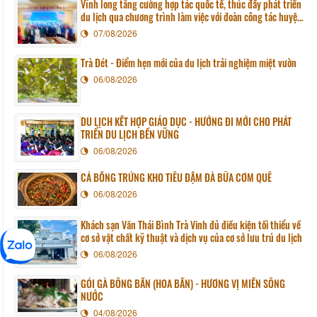
Vĩnh long tăng cường hợp tác quốc tế, thúc đẩy phát triển
du lịch qua chương trình làm việc với đoàn công tác huyện
Sunchang (Hàn quốc)
07/08/2026
Trà Đét - Điểm hẹn mới của du lịch trải nghiệm miệt vườn
06/08/2026
DU LỊCH KẾT HỢP GIÁO DỤC - HƯỚNG ĐI MỚI CHO PHÁT
TRIỂN DU LỊCH BỀN VỮNG
06/08/2026
CÁ BỐNG TRỨNG KHO TIÊU ĐẬM ĐÀ BỮA CƠM QUÊ
06/08/2026
Khách sạn Văn Thái Bình Trà Vinh đủ điều kiện tối thiểu về
cơ sở vật chất kỹ thuật và dịch vụ của cơ sở lưu trú du lịch
06/08/2026
GỎI GÀ BÔNG BẦN (HOA BẦN) - HƯƠNG VỊ MIỀN SÔNG
NƯỚC
04/08/2026