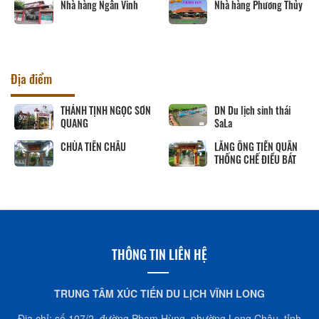
Nhà hàng Ngân Vinh
Nhà hàng Phương Thủy
Địa điểm
THÁNH TỊNH NGỌC SƠN
DN Du lịch sinh thái
QUANG
SaLa
CHÙA TIÊN CHÂU
LĂNG ÔNG TIỀN QUÂN
THỐNG CHẾ ĐIỀU BÁT
THÔNG TIN LIÊN HỆ
TRUNG TÂM XÚC TIẾN DU LỊCH VĨNH LONG
Địa chỉ: số 107/2, đường Phạm Hùng, phường Long Châu, tỉnh