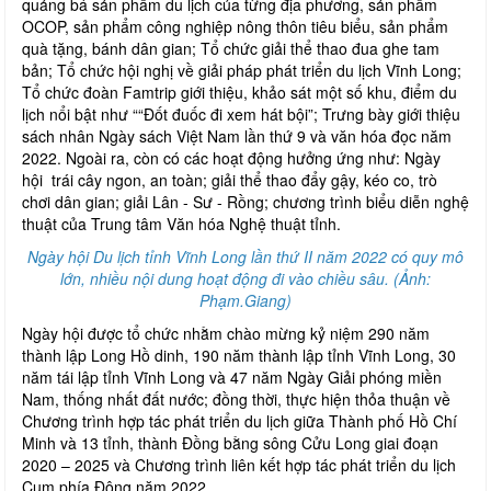
quảng bá sản phẩm du lịch của từng địa phương, sản phẩm
OCOP, sản phẩm công nghiệp nông thôn tiêu biểu, sản phẩm
quà tặng, bánh dân gian; Tổ chức giải thể thao đua ghe tam
bản; Tổ chức hội nghị về giải pháp phát triển du lịch Vĩnh Long;
Tổ chức đoàn Famtrip giới thiệu, khảo sát một số khu, điểm du
lịch nổi bật như ““Đốt đuốc đi xem hát bội”; Trưng bày giới thiệu
sách nhân Ngày sách Việt Nam lần thứ 9 và văn hóa đọc năm
2022. Ngoài ra, còn có các hoạt động hưởng ứng như: Ngày
hội trái cây ngon, an toàn; giải thể thao đẩy gậy, kéo co, trò
chơi dân gian; giải Lân - Sư - Rồng; chương trình biểu diễn nghệ
thuật của Trung tâm Văn hóa Nghệ thuật tỉnh.
Ngày hội Du lịch tỉnh Vĩnh Long lần thứ II năm 2022 có quy mô
lớn, nhiều nội dung hoạt động đi vào chiều sâu. (Ảnh:
Phạm.Giang)
Ngày hội được tổ chức nhằm chào mừng kỷ niệm 290 năm
thành lập Long Hồ dinh, 190 năm thành lập tỉnh Vĩnh Long, 30
năm tái lập tỉnh Vĩnh Long và 47 năm Ngày Giải phóng miền
Nam, thống nhất đất nước; đồng thời, thực hiện thỏa thuận về
Chương trình hợp tác phát triển du lịch giữa Thành phố Hồ Chí
Minh và 13 tỉnh, thành Đồng bằng sông Cửu Long giai đoạn
2020 – 2025 và Chương trình liên kết hợp tác phát triển du lịch
Cụm phía Đông năm 2022.