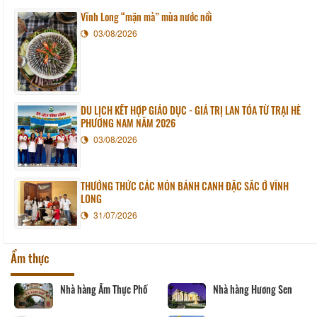
Vĩnh Long “mặn mà” mùa nước nổi
03/08/2026
DU LỊCH KẾT HỢP GIÁO DỤC - GIÁ TRỊ LAN TỎA TỪ TRẠI HÈ
PHƯƠNG NAM NĂM 2026
03/08/2026
THƯỞNG THỨC CÁC MÓN BÁNH CANH ĐẶC SẮC Ở VĨNH
LONG
31/07/2026
Ẩm thực
Nhà hàng Ẩm Thực Phố
Nhà hàng Hương Sen