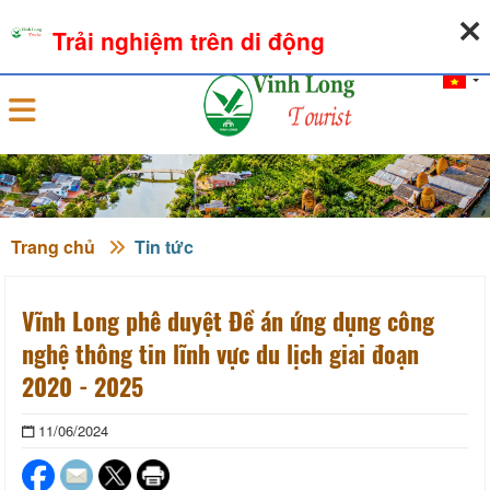
06-08-2026, 06:39:47
THỜI TIẾT
TỶ GIÁ NGOẠI TỆ
Trải nghiệm trên di động
Đăng nhập
Trang chủ
Tin tức
Vĩnh Long phê duyệt Đề án ứng dụng công
nghệ thông tin lĩnh vực du lịch giai đoạn
2020 - 2025
11/06/2024