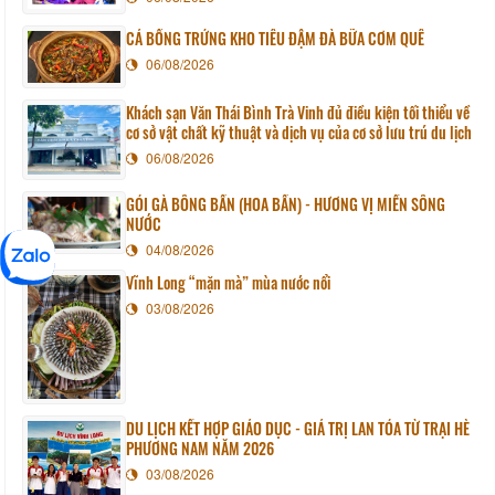
CÁ BỐNG TRỨNG KHO TIÊU ĐẬM ĐÀ BỮA CƠM QUÊ
06/08/2026
Khách sạn Văn Thái Bình Trà Vinh đủ điều kiện tối thiểu về
cơ sở vật chất kỹ thuật và dịch vụ của cơ sở lưu trú du lịch
06/08/2026
GỎI GÀ BÔNG BẦN (HOA BẦN) - HƯƠNG VỊ MIỀN SÔNG
NƯỚC
04/08/2026
Vĩnh Long “mặn mà” mùa nước nổi
03/08/2026
DU LỊCH KẾT HỢP GIÁO DỤC - GIÁ TRỊ LAN TỎA TỪ TRẠI HÈ
PHƯƠNG NAM NĂM 2026
03/08/2026