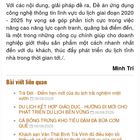
Với các nội dung, giải pháp đề ra, Đề án
ứng dụng
công nghệ thông tin lĩnh vực du lịch giai đoạn 2020
- 2025 hy vọng sẽ góp phần tích cực trong việc
nâng cao năng lực cạnh tranh, quảng bá điểm đến,
là một trong những công cụ chính giúp cho doanh
nghiệp giới thiệu sản phẩm một cách nhanh nhất
đến với du khách, thúc đẩy phát triển du lịch tỉnh
nhà trong thời gian tới./.
Minh Trí
Bài viết liên quan
Trà Đét - Điểm hẹn mới của du lịch trải nghiệm miệt
vườn
06/08/2026
DU LỊCH KẾT HỢP GIÁO DỤC - HƯỚNG ĐI MỚI CHO
PHÁT TRIỂN DU LỊCH BỀN VỮNG
06/08/2026
CÁ BỐNG TRỨNG KHO TIÊU ĐẬM ĐÀ BỮA CƠM
QUÊ
06/08/2026
Khách sạn Văn Thái Bình Trà Vinh đủ điều kiện tối
thiểu về cơ sở vật chất kỹ thuật và dịch vụ của cơ sở