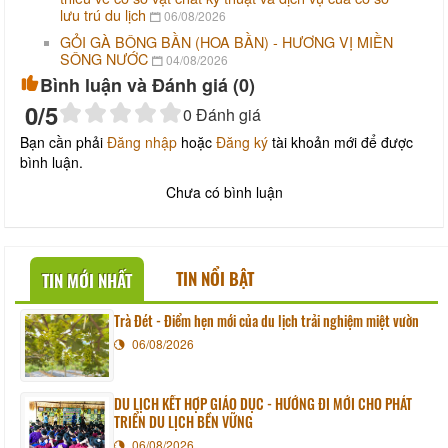
lưu trú du lịch
06/08/2026
GỎI GÀ BÔNG BẦN (HOA BẦN) - HƯƠNG VỊ MIỀN
SÔNG NƯỚC
04/08/2026
Bình luận và Đánh giá (
0
)
0
/5
0
Đánh giá
Bạn cần phải
Đăng nhập
hoặc
Đăng ký
tài khoản mới để được
bình luận.
Chưa có bình luận
TIN NỔI BẬT
TIN MỚI NHẤT
Trà Đét - Điểm hẹn mới của du lịch trải nghiệm miệt vườn
06/08/2026
DU LỊCH KẾT HỢP GIÁO DỤC - HƯỚNG ĐI MỚI CHO PHÁT
TRIỂN DU LỊCH BỀN VỮNG
06/08/2026