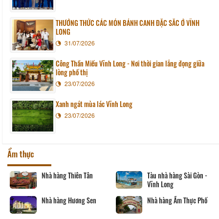
THƯỞNG THỨC CÁC MÓN BÁNH CANH ĐẶC SẮC Ở VĨNH
LONG
31/07/2026
Công Thần Miếu Vĩnh Long - Nơi thời gian lắng đọng giữa
lòng phố thị
23/07/2026
Xanh ngát mùa lác Vĩnh Long
23/07/2026
Ẩm thực
Tàu nhà hàng Sài Gòn -
Nhà hàng Phương Thủy
Vĩnh Long
Nhà hàng Ngân Vinh
n
Nhà hàng Ẩm Thực Phố