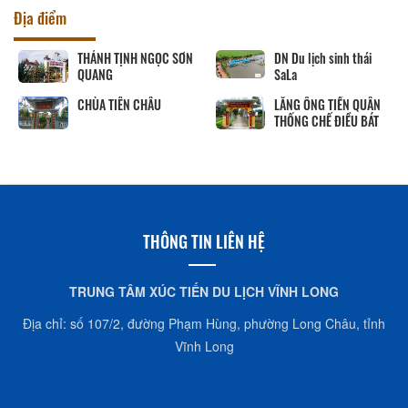
Địa điểm
DN Du lịch sinh thái
CHÙA PHƯỚC HẬU
SaLa
LĂNG ÔNG TIỀN QUÂN
Út Trinh
THỐNG CHẾ ĐIỀU BÁT
THÔNG TIN LIÊN HỆ
TRUNG TÂM XÚC TIẾN DU LỊCH VĨNH LONG
Địa chỉ: số 107/2, đường Phạm Hùng, phường Long Châu, tỉnh
Vĩnh Long