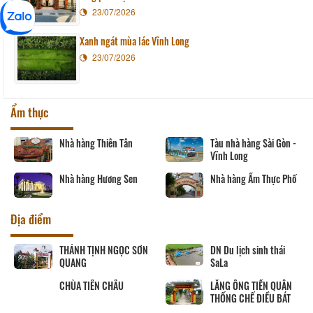
23/07/2026
Xanh ngát mùa lác Vĩnh Long
23/07/2026
Ẩm thực
Nhà hàng Thiên Tân
Tàu nhà hàng Sài Gòn -
Vĩnh Long
Nhà hàng Hương Sen
Nhà hàng Ẩm Thực Phố
Địa điểm
THÁNH TỊNH NGỌC SƠN
DN Du lịch sinh thái
QUANG
SaLa
CHÙA TIÊN CHÂU
LĂNG ÔNG TIỀN QUÂN
THỐNG CHẾ ĐIỀU BÁT