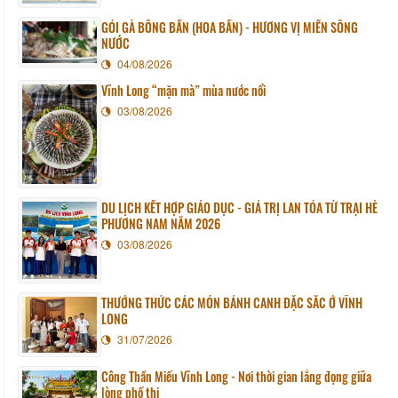
GỎI GÀ BÔNG BẦN (HOA BẦN) - HƯƠNG VỊ MIỀN SÔNG
NƯỚC
04/08/2026
Vĩnh Long “mặn mà” mùa nước nổi
03/08/2026
DU LỊCH KẾT HỢP GIÁO DỤC - GIÁ TRỊ LAN TỎA TỪ TRẠI HÈ
PHƯƠNG NAM NĂM 2026
03/08/2026
THƯỞNG THỨC CÁC MÓN BÁNH CANH ĐẶC SẮC Ở VĨNH
LONG
31/07/2026
Công Thần Miếu Vĩnh Long - Nơi thời gian lắng đọng giữa
lòng phố thị