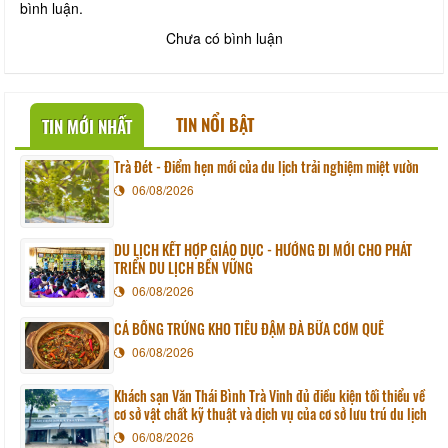
bình luận.
Chưa có bình luận
TIN NỔI BẬT
TIN MỚI NHẤT
Trà Đét - Điểm hẹn mới của du lịch trải nghiệm miệt vườn
06/08/2026
DU LỊCH KẾT HỢP GIÁO DỤC - HƯỚNG ĐI MỚI CHO PHÁT
TRIỂN DU LỊCH BỀN VỮNG
06/08/2026
CÁ BỐNG TRỨNG KHO TIÊU ĐẬM ĐÀ BỮA CƠM QUÊ
06/08/2026
Khách sạn Văn Thái Bình Trà Vinh đủ điều kiện tối thiểu về
cơ sở vật chất kỹ thuật và dịch vụ của cơ sở lưu trú du lịch
06/08/2026