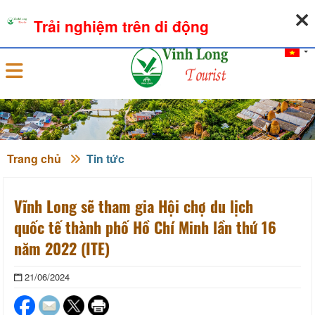
07-08-2026, 02:56:05
THỜI TIẾT
TỶ GIÁ NGOẠI TỆ
Trải nghiệm trên di động
Đăng nhập
Trang chủ
Tin tức
Vĩnh Long sẽ tham gia Hội chợ du lịch
quốc tế thành phố Hồ Chí Minh lần thứ 16
năm 2022 (ITE)
21/06/2024