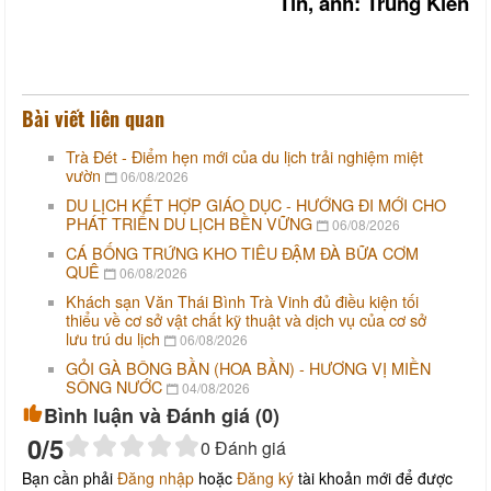
Tin, ảnh: Trung Kiên
Bài viết liên quan
Trà Đét - Điểm hẹn mới của du lịch trải nghiệm miệt
vườn
06/08/2026
DU LỊCH KẾT HỢP GIÁO DỤC - HƯỚNG ĐI MỚI CHO
PHÁT TRIỂN DU LỊCH BỀN VỮNG
06/08/2026
CÁ BỐNG TRỨNG KHO TIÊU ĐẬM ĐÀ BỮA CƠM
QUÊ
06/08/2026
Khách sạn Văn Thái Bình Trà Vinh đủ điều kiện tối
thiểu về cơ sở vật chất kỹ thuật và dịch vụ của cơ sở
lưu trú du lịch
06/08/2026
GỎI GÀ BÔNG BẦN (HOA BẦN) - HƯƠNG VỊ MIỀN
SÔNG NƯỚC
04/08/2026
Bình luận và Đánh giá (
0
)
0
/5
0
Đánh giá
Bạn cần phải
Đăng nhập
hoặc
Đăng ký
tài khoản mới để được