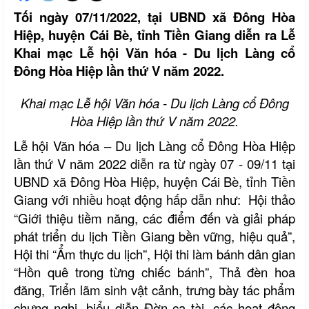
Tối ngày
07/11
/2022
, tại UBND xã Đông Hòa
Hiệp, huyện Cái Bè, tỉnh Tiền Giang diễn ra Lễ
Khai mạc Lễ hội Văn hóa - Du lịch Làng cổ
Đông Hòa Hiệp lần thứ V năm 2022.
Khai mạc Lễ hội Văn hóa - Du lịch Làng cổ Đông
Hòa Hiệp lần thứ V năm 2022.
Lễ hội Văn hóa – Du lịch Làng cổ Đông Hòa Hiệp
lần thứ V năm 2022 diễn ra từ ngày 07 - 09/11 tại
UBND xã Đông Hòa Hiệp, huyện Cái Bè, tỉnh Tiền
Giang với
nhiều
hoạt động
hấp dẫn như
:
Hội thảo
“Giới thiệu tiềm năng, các điểm đến và giải pháp
phát triển du lịch Tiền Giang bền vững, hiệu quả”,
Hội thi “Ẩm thực du lịch”, Hội thi làm bánh dân gian
“Hồn quê trong từng chiếc bánh”, Thả đèn hoa
đăng, Triển lãm sinh vật cảnh, trưng bày tác phẩm
chưng nghi, biểu diễn Đờn ca tài,
các hoạt động