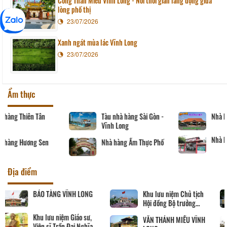
Công Thần Miếu Vĩnh Long - Nơi thời gian lắng đọng giữa
lòng phố thị
23/07/2026
Xanh ngát mùa lác Vĩnh Long
23/07/2026
Ẩm thực
Nhà hàng Thiên Tân
Tàu nhà hàng Sài Gòn -
Vĩnh Long
Nhà hàng Hương Sen
Nhà hàng Ẩm Thực Phố
Địa điểm
Khu tưởng niệm cố Thủ
BẢO TÀNG VĨNH LONG
tướng Võ Văn Kiệt
Khu lưu niệm Giáo sư,
Viện sĩ Trần Đại Nghĩa