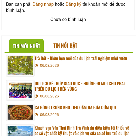
Bạn cần phải
Đăng nhập
hoặc
Đăng ký
tài khoản mới để được
bình luận.
Chưa có bình luận
TIN NỔI BẬT
TIN MỚI NHẤT
Trà Đét - Điểm hẹn mới của du lịch trải nghiệm miệt vườn
06/08/2026
DU LỊCH KẾT HỢP GIÁO DỤC - HƯỚNG ĐI MỚI CHO PHÁT
TRIỂN DU LỊCH BỀN VỮNG
06/08/2026
CÁ BỐNG TRỨNG KHO TIÊU ĐẬM ĐÀ BỮA CƠM QUÊ
06/08/2026
Khách sạn Văn Thái Bình Trà Vinh đủ điều kiện tối thiểu về
cơ sở vật chất kỹ thuật và dịch vụ của cơ sở lưu trú du lịch