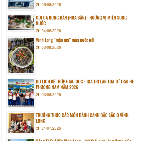
06/08/2026
GỎI GÀ BÔNG BẦN (HOA BẦN) - HƯƠNG VỊ MIỀN SÔNG
NƯỚC
04/08/2026
Vĩnh Long “mặn mà” mùa nước nổi
03/08/2026
DU LỊCH KẾT HỢP GIÁO DỤC - GIÁ TRỊ LAN TỎA TỪ TRẠI HÈ
PHƯƠNG NAM NĂM 2026
03/08/2026
THƯỞNG THỨC CÁC MÓN BÁNH CANH ĐẶC SẮC Ở VĨNH
LONG
31/07/2026