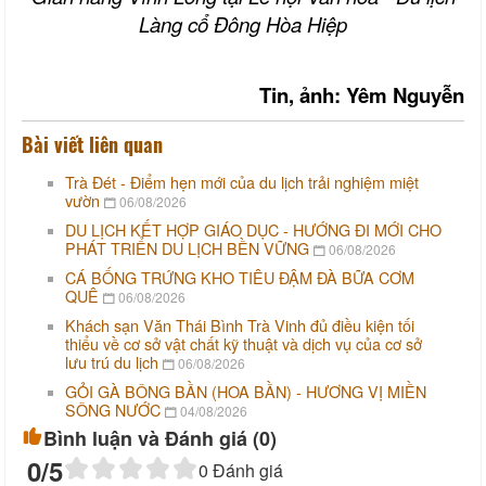
Làng cổ Đông Hòa Hiệp
Tin, ảnh:
Yêm Nguyễn
Bài viết liên quan
Trà Đét - Điểm hẹn mới của du lịch trải nghiệm miệt
vườn
06/08/2026
DU LỊCH KẾT HỢP GIÁO DỤC - HƯỚNG ĐI MỚI CHO
PHÁT TRIỂN DU LỊCH BỀN VỮNG
06/08/2026
CÁ BỐNG TRỨNG KHO TIÊU ĐẬM ĐÀ BỮA CƠM
QUÊ
06/08/2026
Khách sạn Văn Thái Bình Trà Vinh đủ điều kiện tối
thiểu về cơ sở vật chất kỹ thuật và dịch vụ của cơ sở
lưu trú du lịch
06/08/2026
GỎI GÀ BÔNG BẦN (HOA BẦN) - HƯƠNG VỊ MIỀN
SÔNG NƯỚC
04/08/2026
Bình luận và Đánh giá (
0
)
0
/5
0
Đánh giá