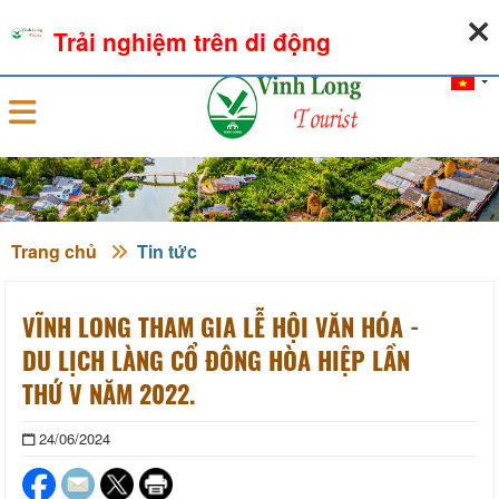
06-08-2026, 06:38:41
THỜI TIẾT
TỶ GIÁ NGOẠI TỆ
Trải nghiệm trên di động
Đăng nhập
Trang chủ
Tin tức
VĨNH LONG THAM GIA LỄ HỘI VĂN HÓA -
DU LỊCH LÀNG CỔ ĐÔNG HÒA HIỆP LẦN
THỨ V NĂM 2022.
24/06/2024