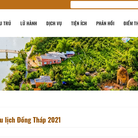
U TRÚ
LỮ HÀNH
DỊCH VỤ
TIỆN ÍCH
PHẢN HỒI
ĐIỂM T
u lịch Đồng Tháp 2021