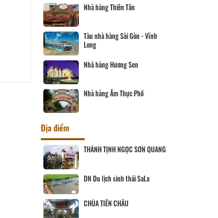
Nhà hàng Thiên Tân
Tàu nhà hàng Sài Gòn - Vĩnh
Long
Nhà hàng Hương Sen
Nhà hàng Ẩm Thực Phố
Địa điểm
ịch Hội đồng
THÁNH TỊNH NGỌC SƠN QUANG
ùng
 SANG
DN Du lịch sinh thái SaLa
CHÙA TIÊN CHÂU
ĨNH LONG