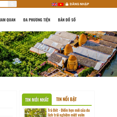
ĐĂNG NHẬP
HAM QUAN
ĐA PHƯƠNG TIỆN
BẢN ĐỒ SỐ
TIN NỔI BẬT
TIN MỚI NHẤT
Trà Đét - Điểm hẹn mới của du
lịch trải nghiệm miệt vườn