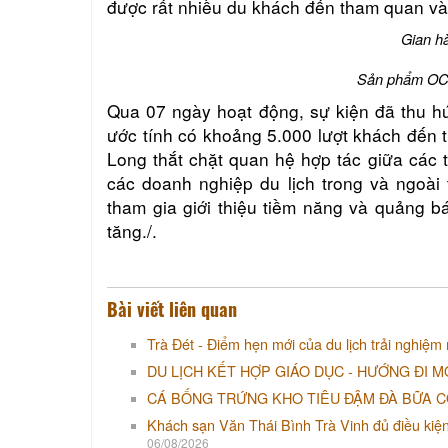
được rất nhiều du khách đến tham quan v
Gian hà
Sản phẩm OCOP
Qua 07 ngày hoạt động, sự kiện
đã thu h
ước tính có khoảng 5.000 lượt khách đến t
Long thắt chặt quan hệ hợp tác giữa các
các doanh nghiệp du lịch trong và ngoài t
tham gia giới thiệu tiềm năng và quảng 
tăng./.
Bài viết liên quan
Trà Đét - Điểm hẹn mới của du lịch trải nghiệm
DU LỊCH KẾT HỢP GIÁO DỤC - HƯỚNG ĐI M
CÁ BỐNG TRỨNG KHO TIÊU ĐẬM ĐÀ BỮA 
Khách sạn Văn Thái Bình Trà Vinh đủ điều kiện tố
06/08/2026