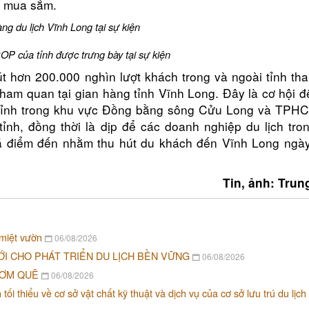
à mua sắm.
ng du lịch Vĩnh Long tại sự kiện
 của tỉnh được trưng bày tại sự kiện
út hơn 200.000 nghìn lượt khách trong và ngoài tỉnh tha
ham quan tại gian hàng tỉnh Vĩnh Long. Đây là cơ hội đ
 tỉnh trong khu vực Đồng bằng sông Cửu Long và TPHC
ỉnh, đồng thời là dịp để các doanh nghiệp du lịch tron
bá điểm đến nhằm thu hút du khách đến Vĩnh Long ngà
Tin, ảnh: Trun
 miệt vườn
06/08/2026
ỚI CHO PHÁT TRIỂN DU LỊCH BỀN VỮNG
06/08/2026
CƠM QUÊ
06/08/2026
i thiểu về cơ sở vật chất kỹ thuật và dịch vụ của cơ sở lưu trú du lịch