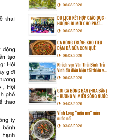
06/08/2026
DU LỊCH KẾT HỢP GIÁO DỤC -
ễ khai
HƯỚNG ĐI MỚI CHO PHÁT
TRIỂN DU LỊCH BỀN VỮNG
06/08/2026
CÁ BỐNG TRỨNG KHO TIÊU
ĐẬM ĐÀ BỮA CƠM QUÊ
t động
06/08/2026
ến tạo
g: Hội
Khách sạn Văn Thái Bình Trà
Vinh đủ điều kiện tối thiểu về
y giới
cơ sở vật chất kỹ thuật và
06/08/2026
phương
dịch vụ của cơ sở lưu trú du
 , Hội
lịch
GỎI GÀ BÔNG BẦN (HOA BẦN)
nh phố
- HƯƠNG VỊ MIỀN SÔNG NƯỚC
ể thao
04/08/2026
Vĩnh Long “mặn mà” mùa
nước nổi
ông ty
03/08/2026
, bánh
ỏ hạnh