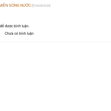
 MIỀN SÔNG NƯỚC
04/08/2026
để được bình luận.
Chưa có bình luận
Khu tưởng niệm cố Thủ tướng Võ
Khu lưu niệm Chủ t
Văn Kiệt
Bộ trưởng Phạm H
BẢO TÀNG VĨNH LONG
KHU DU LỊCH VINH
Khu lưu niệm Giáo sư, Viện sĩ
VĂN THÁNH MIẾU V
Trần Đại Nghĩa