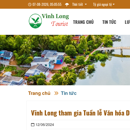
07-08-2026, 05:05:56
Thời tiết
Tỷ giá ngoại tệ
TRANG CHỦ
TIN TỨC
LƯ
Trang chủ
Tin tức
Vĩnh Long tham gia Tuần lễ Văn hóa D
12/06/2024