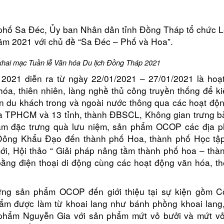
 phố Sa Đéc, Ủy ban Nhân dân tỉnh Đồng Tháp tổ chức L
ăm 2021 với chủ đề “Sa Đéc – Phố và Hoa”.
hai mạc Tuần lễ Văn hóa Du lịch Đồng Tháp 2021
2021 diễn ra từ ngày 22/01/2021 – 27/01/2021 là hoạ
óa, thiên nhiên, làng nghề thủ công truyền thống để ki
n du khách trong và ngoài nước thông qua các hoạt độn
 giữa TPHCM và 13 tỉnh, thành ĐBSCL, Không gian trưng bà
hẩm đặc trưng quà lưu niệm, sản phẩm OCOP các địa 
 Đông Khẩu Đạo đến thành phố Hoa, thành phố Học tập
mới, Hội thảo “ Giải pháp nâng tầm thành phố hoa – thà
ằng điện thoại di động cùng các hoạt động văn hóa, th
ng sản phẩm OCOP đến giới thiệu tại sự kiện gồm C
 được làm từ khoai lang như bánh phồng khoai lang
 phẩm Nguyễn Gia với sản phẩm mứt vỏ bưởi và mứt v