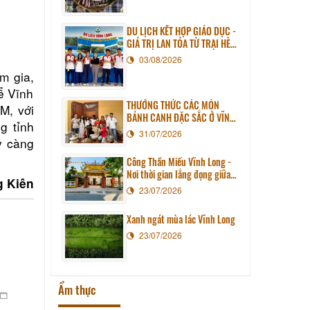
DU LỊCH KẾT HỢP GIÁO DỤC -
GIÁ TRỊ LAN TỎA TỪ TRẠI HÈ
PHƯƠNG NAM NĂM 2026
03/08/2026
m gia,
ể Vĩnh
THƯỞNG THỨC CÁC MÓN
M, với
BÁNH CANH ĐẶC SẮC Ở VĨNH
g tỉnh
LONG
31/07/2026
y càng
Công Thần Miếu Vĩnh Long -
Nơi thời gian lắng đọng giữa
g Kiên
lòng phố thị
23/07/2026
Xanh ngát mùa lác Vĩnh Long
23/07/2026
Ẩm thực