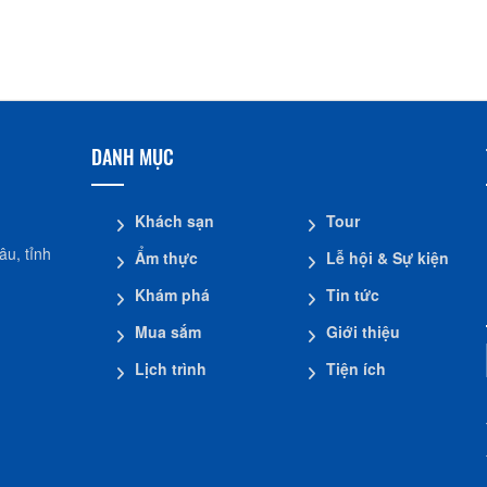
Nhà dừa CocoHome
Đình Tân Hoa
DANH MỤC
Khách sạn
Tour
u, tỉnh
Ẩm thực
Lễ hội & Sự kiện
Khám phá
Tin tức
Mua sắm
Giới thiệu
Lịch trình
Tiện ích