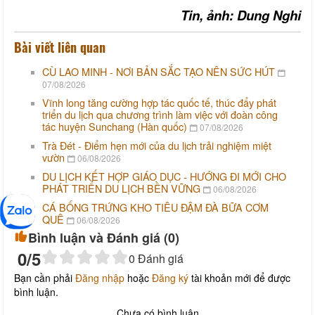
Tin, ảnh: Dung Nghi
Bài viết liên quan
CÙ LAO MINH - NƠI BẢN SẮC TẠO NÊN SỨC HÚT
07/08/2026
Vĩnh long tăng cường hợp tác quốc tế, thúc đẩy phát
triển du lịch qua chương trình làm việc với đoàn công
tác huyện Sunchang (Hàn quốc)
07/08/2026
Trà Đét - Điểm hẹn mới của du lịch trải nghiệm miệt
vườn
06/08/2026
DU LỊCH KẾT HỢP GIÁO DỤC - HƯỚNG ĐI MỚI CHO
PHÁT TRIỂN DU LỊCH BỀN VỮNG
06/08/2026
CÁ BỐNG TRỨNG KHO TIÊU ĐẬM ĐÀ BỮA CƠM
QUÊ
06/08/2026
Bình luận và Đánh giá (
0
)
0
/5
0
Đánh giá
Bạn cần phải
Đăng nhập
hoặc
Đăng ký
tài khoản mới để được
bình luận.
Chưa có bình luận