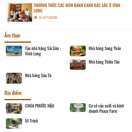
THƯỞNG THỨC CÁC MÓN BÁNH CANH ĐẶC SẮC Ở VĨNH
LONG
31/07/2026
Ẩm thực
Tàu nhà hàng Sài Gòn -
Nhà hàng Song Thảo
Vĩnh Long
Nhà hàng Thiên Tân
Nhà hàng Sáu Tú
Địa điểm
CHÙA PHƯỚC HẬU
Cơ sở sản xuất và kinh
doanh Peace Farm
Út Trinh