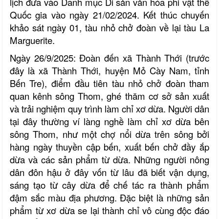
lịch đưa vào Danh mục Di sản văn hóa phi vật thể
Quốc gia vào ngày 21/02/2024. Kết thúc chuyến
khảo sát ngày 01, tàu nhỏ chở đoàn về lại tàu La
Marguerite.
Ngày 26/9/2025: Đoàn đến xã Thành Thới (trước
đây là xã Thành Thới, huyện Mỏ Cày Nam, tỉnh
Bến Tre), điểm đầu tiên tàu nhỏ chở đoàn tham
quan kênh sông Thom, ghé thăm cơ sở sản xuất
và trải nghiệm quy trình làm chỉ xơ dừa. Người dân
tại đây thường ví làng nghề làm chỉ xơ dừa bên
sông Thom, như một chợ nổi dừa trên sông bởi
hàng ngày thuyền cập bến, xuất bến chở đầy ắp
dừa và các sản phẩm từ dừa. Những người nông
dân đôn hậu ở đây vốn từ lâu đã biết vận dụng,
sáng tạo từ cây dừa để chế tác ra thành phẩm
đậm sắc màu địa phương. Đặc biệt là những sản
phẩm từ xơ dừa se lại thành chỉ vô cùng độc đáo