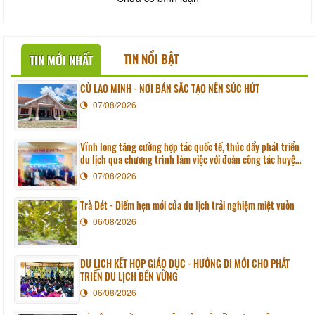
TIN NỔI BẬT
TIN MỚI NHẤT
CÙ LAO MINH - NƠI BẢN SẮC TẠO NÊN SỨC HÚT
07/08/2026
Vĩnh long tăng cường hợp tác quốc tế, thúc đẩy phát triển
du lịch qua chương trình làm việc với đoàn công tác huyện
Sunchang (Hàn quốc)
07/08/2026
Trà Đét - Điểm hẹn mới của du lịch trải nghiệm miệt vườn
06/08/2026
DU LỊCH KẾT HỢP GIÁO DỤC - HƯỚNG ĐI MỚI CHO PHÁT
TRIỂN DU LỊCH BỀN VỮNG
06/08/2026