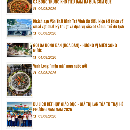
CÁ BỐNG TRỨNG KHO TIÊU ĐẬM ĐÀ BỮA CƠM QUÊ
06/08/2026
Khách sạn Văn Thái Bình Trà Vinh đủ điều kiện tối thiểu về
cơ sở vật chất kỹ thuật và dịch vụ của cơ sở lưu trú du lịch
06/08/2026
GỎI GÀ BÔNG BẦN (HOA BẦN) - HƯƠNG VỊ MIỀN SÔNG
NƯỚC
04/08/2026
Vĩnh Long “mặn mà” mùa nước nổi
03/08/2026
DU LỊCH KẾT HỢP GIÁO DỤC - GIÁ TRỊ LAN TỎA TỪ TRẠI HÈ
PHƯƠNG NAM NĂM 2026
03/08/2026