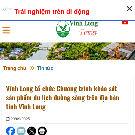
10-08-2026, 11:42:21
THỜI TIẾT
TỶ GIÁ NGOẠI TỆ
Trải nghiệm trên di động
Đăng nhập
Trang chủ
Tin tức
Vĩnh Long tổ chức Chương trình khảo sát
sản phẩm du lịch đường sông trên địa bàn
tỉnh Vĩnh Long
29/09/2025