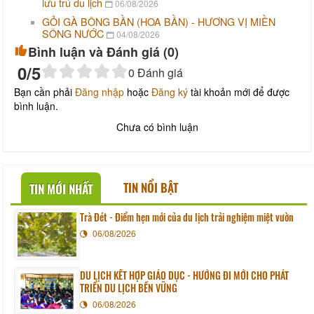
lưu trú du lịch
06/08/2026
GỎI GÀ BÔNG BẦN (HOA BẦN) - HƯƠNG VỊ MIỀN
SÔNG NƯỚC
04/08/2026
Bình luận và Đánh giá (
0
)
0
/5
0
Đánh giá
Bạn cần phải
Đăng nhập
hoặc
Đăng ký
tài khoản mới để được
bình luận.
Chưa có bình luận
TIN NỔI BẬT
TIN MỚI NHẤT
Trà Đét - Điểm hẹn mới của du lịch trải nghiệm miệt vườn
06/08/2026
DU LỊCH KẾT HỢP GIÁO DỤC - HƯỚNG ĐI MỚI CHO PHÁT
TRIỂN DU LỊCH BỀN VỮNG
06/08/2026