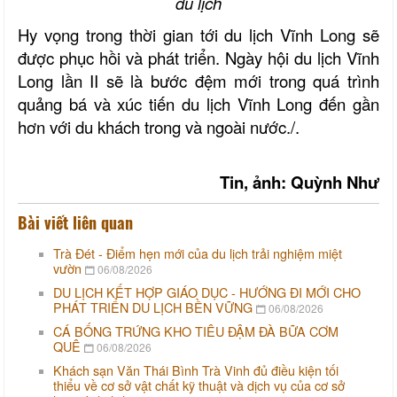
du lịch
Hy vọng trong thời gian tới du lịch Vĩnh Long sẽ
được phục hồi và phát triển. Ngày hội du lịch Vĩnh
Long lần II sẽ là bước đệm mới trong quá trình
quảng bá và xúc tiến du lịch Vĩnh Long đến gần
hơn với du khách trong và ngoài nước./.
Tin, ảnh: Quỳnh Như
Bài viết liên quan
Trà Đét - Điểm hẹn mới của du lịch trải nghiệm miệt
vườn
06/08/2026
DU LỊCH KẾT HỢP GIÁO DỤC - HƯỚNG ĐI MỚI CHO
PHÁT TRIỂN DU LỊCH BỀN VỮNG
06/08/2026
CÁ BỐNG TRỨNG KHO TIÊU ĐẬM ĐÀ BỮA CƠM
QUÊ
06/08/2026
Khách sạn Văn Thái Bình Trà Vinh đủ điều kiện tối
thiểu về cơ sở vật chất kỹ thuật và dịch vụ của cơ sở