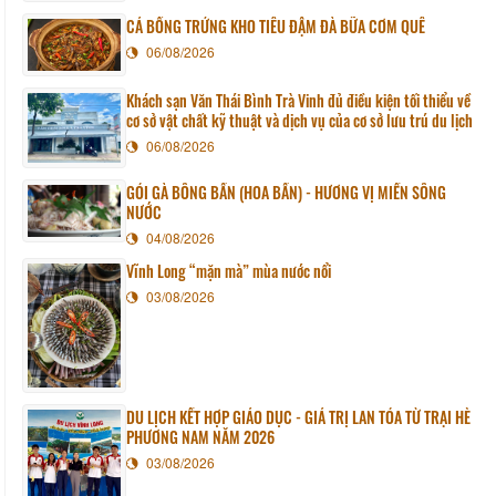
CÁ BỐNG TRỨNG KHO TIÊU ĐẬM ĐÀ BỮA CƠM QUÊ
06/08/2026
Khách sạn Văn Thái Bình Trà Vinh đủ điều kiện tối thiểu về
cơ sở vật chất kỹ thuật và dịch vụ của cơ sở lưu trú du lịch
06/08/2026
GỎI GÀ BÔNG BẦN (HOA BẦN) - HƯƠNG VỊ MIỀN SÔNG
NƯỚC
04/08/2026
Vĩnh Long “mặn mà” mùa nước nổi
03/08/2026
DU LỊCH KẾT HỢP GIÁO DỤC - GIÁ TRỊ LAN TỎA TỪ TRẠI HÈ
PHƯƠNG NAM NĂM 2026
03/08/2026