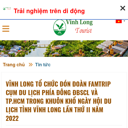
06-08-2026, 01:58:48
THỜI TIẾT
TỶ GIÁ NGOẠI TỆ
Trải nghiệm trên di động
Đăng nhập
Trang chủ
Tin tức
VĨNH LONG TỔ CHỨC ĐÓN ĐOÀN FAMTRIP
CỤM DU LỊCH PHÍA ĐÔNG ĐBSCL VÀ
TP.HCM TRONG KHUÔN KHỔ NGÀY HỘI DU
LỊCH TỈNH VĨNH LONG LẦN THỨ II NĂM
2022