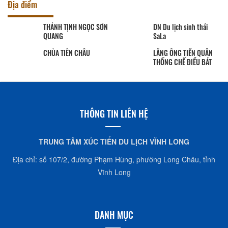
Địa điểm
THÁNH TỊNH NGỌC SƠN
DN Du lịch sinh thái
QUANG
SaLa
CHÙA TIÊN CHÂU
LĂNG ÔNG TIỀN QUÂN
THỐNG CHẾ ĐIỀU BÁT
THÔNG TIN LIÊN HỆ
TRUNG TÂM XÚC TIẾN DU LỊCH VĨNH LONG
Địa chỉ: số 107/2, đường Phạm Hùng, phường Long Châu, tỉnh
Vĩnh Long
DANH MỤC