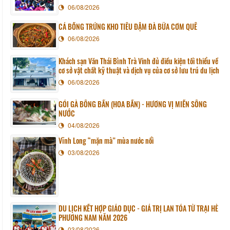
06/08/2026
CÁ BỐNG TRỨNG KHO TIÊU ĐẬM ĐÀ BỮA CƠM QUÊ
06/08/2026
Khách sạn Văn Thái Bình Trà Vinh đủ điều kiện tối thiểu về
cơ sở vật chất kỹ thuật và dịch vụ của cơ sở lưu trú du lịch
06/08/2026
GỎI GÀ BÔNG BẦN (HOA BẦN) - HƯƠNG VỊ MIỀN SÔNG
NƯỚC
04/08/2026
Vĩnh Long “mặn mà” mùa nước nổi
03/08/2026
DU LỊCH KẾT HỢP GIÁO DỤC - GIÁ TRỊ LAN TỎA TỪ TRẠI HÈ
PHƯƠNG NAM NĂM 2026
03/08/2026