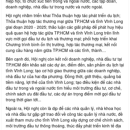
hiệp hội, tổ chức xúc tiến trong và ngoài nước, các tập đoàn,
doanh nghiệp, nhà đầu tư trong nước và nước ngoài.
Hội nghị nhằm triển khai Thỏa thuận hợp tác phát triển du lịch;
Thỏa thuận hợp tác thương mại giữa TP.HCM và tỉnh Vĩnh Long
giai đoạn 2020 - 2025; thảo luận các giải pháp để phát huy hiệu
quả quan hệ hợp tác giữa TP.HCM và tỉnh Vĩnh Long trên lĩnh
vực mời gọi đầu tư du lịch và thương mại; phối hợp triển khai
Chương trình bình ổn thị trường, hợp tác thương mại, kết nối
cung cầu hàng năm giữa TP.HCM và các tỉnh, thành…
Bên cạnh đó, Hội nghị còn kết nối doanh nghiệp, nhà đầu tư tại
TP.HCM đến khảo sát các dự án, điểm đến, sản phẩm du lịch tại
tỉnh Vĩnh Long; tạo cơ hội giao thương giữa các doanh nghiệp,
nhà đầu tư của hai địa phương. Đồng thời, giới thiệu, quảng bá
tiềm năng, lợi thế của tỉnh Vĩnh Long; tạo điều kiện để các nhà
đầu tư trong và ngoài nước tìm hiểu môi trường đầu tư, cơ chế,
chính sách ưu đãi đầu tư, các dự án trọng điểm mời gọi đầu tư
trong thời gian tới...
Ngoài ra, Hội nghị còn là dịp để các nhà quản lý, nhà khoa học
và nhà đầu tư gặp gỡ trao đổi về công tác quản lý nhà nước, đề
xuất tham mưu cho tỉnh Vĩnh Long xây dựng cơ chế chính sách,
môi trường đầu tư thông thoáng, thúc đẩy phát triển kinh tế địa