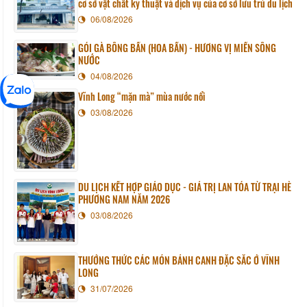
cơ sở vật chất kỹ thuật và dịch vụ của cơ sở lưu trú du lịch
06/08/2026
GỎI GÀ BÔNG BẦN (HOA BẦN) - HƯƠNG VỊ MIỀN SÔNG
NƯỚC
04/08/2026
Vĩnh Long “mặn mà” mùa nước nổi
03/08/2026
DU LỊCH KẾT HỢP GIÁO DỤC - GIÁ TRỊ LAN TỎA TỪ TRẠI HÈ
PHƯƠNG NAM NĂM 2026
03/08/2026
THƯỞNG THỨC CÁC MÓN BÁNH CANH ĐẶC SẮC Ở VĨNH
LONG
31/07/2026