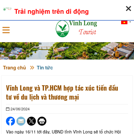
08-08-2026, 04:17:45
THỜI TIẾT
TỶ GIÁ NGOẠI TỆ
Trải nghiệm trên di động
Đăng nhập
Trang chủ
Tin tức
Vĩnh Long và TP.HCM hợp tác xúc tiến đầu
tư về du lịch và thương mại
24/06/2024
Vào ngày 16/11 tới đây, UBND tỉnh Vĩnh Long sẽ tổ chức Hội