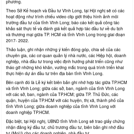
phương.
Theo Sở Kế hoạch và Đầu tư Vĩnh Long, tại Hội nghị sẽ có các
hoạt động như trình chiếu video clip giới thiệu hình ảnh môi
trường đầu tư của tỉnh Vĩnh Long; báo cáo kết quả công tác
khảo sát thực tế và đánh giá kết quả hợp tác đầu tư về du lịch
và thương mại giữa TP. HCM và tỉnh Vĩnh Long trong giai đoạn
2017- 2022.
Thảo luận, ghi nhận những ý kiến đóng góp, chia sẻ của các
chuyên gia, các cơ quan quản lý nhà nước, các Hiệp hội, doanh
nghiệp, nhà đầu tư trong việc định hướng phát triển cũng như
tháo gỡ những khó khăn, vướng mắc trong quá trình triển khai
thực hiện dự án đầu tư trên địa bàn tỉnh Vĩnh Long.
Bên cạnh đó là Lễ ký kết biên bản ghi nhớ hợp tác giữa TP.HCM
và tỉnh Vĩnh Long; giữa các sở, ban, ngành của tỉnh Vĩnh Long
với các sở, ban, ngành của TP.HCM; giữa TP. Thủ Đức, các
quận, huyện của TP.HCM với các huyện, thị xã, thành phố của
tỉnh Vĩnh Long; giữa doanh nghiệp của tỉnh Vĩnh Long với
doanh nghiệp TP.HCM.
Đặc biệt, tại Hội nghị, UBND tỉnh Vĩnh Long sẽ trao giấy chứng
nhận đăng ký đầu tư, chủ trương đầu tư, biên bản ghi nhớ đầu
tư (MoU) cho các doanh nghiệp, nhà đầu tư.