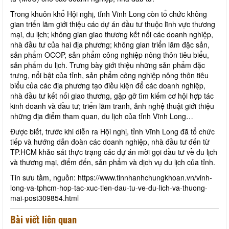
Trong khuôn khổ Hội nghị, tỉnh Vĩnh Long còn tổ chức không
gian triển lãm giới thiệu các dự án đầu tư thuộc lĩnh vực thương
mại, du lịch; không gian giao thương kết nối các doanh nghiệp,
nhà đầu tư của hai địa phương; không gian triển lãm đặc sản,
sản phẩm OCOP, sản phẩm công nghiệp nông thôn tiêu biểu,
sản phẩm du lịch. Trưng bày giới thiệu những sản phẩm đặc
trưng, nổi bật của tỉnh, sản phẩm công nghiệp nông thôn tiêu
biểu của các địa phương tạo điều kiện để các doanh nghiệp,
nhà đầu tư kết nối giao thương, gặp gỡ tìm kiếm cơ hội hợp tác
kinh doanh và đầu tư; triển lãm tranh, ảnh nghệ thuật giới thiệu
những địa điểm tham quan, du lịch của tỉnh Vĩnh Long…
Được biết, trước khi diễn ra Hội nghị, tỉnh Vĩnh Long đã tổ chức
tiếp và hướng dẫn đoàn các doanh nghiệp, nhà đầu tư đến từ
TP.HCM khảo sát thực trạng các dự án mời gọi đầu tư về du lịch
và thương mại, điểm đến, sản phẩm và dịch vụ du lịch của tỉnh.
Tin sưu tầm, nguồn: https://www.tinnhanhchungkhoan.vn/vinh-
long-va-tphcm-hop-tac-xuc-tien-dau-tu-ve-du-lich-va-thuong-
mai-post309854.html
Bài viết liên quan