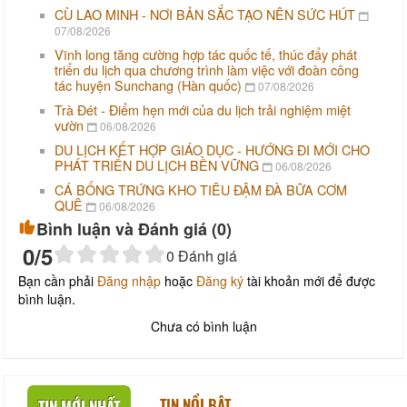
CÙ LAO MINH - NƠI BẢN SẮC TẠO NÊN SỨC HÚT
07/08/2026
Vĩnh long tăng cường hợp tác quốc tế, thúc đẩy phát
triển du lịch qua chương trình làm việc với đoàn công
tác huyện Sunchang (Hàn quốc)
07/08/2026
Trà Đét - Điểm hẹn mới của du lịch trải nghiệm miệt
vườn
06/08/2026
DU LỊCH KẾT HỢP GIÁO DỤC - HƯỚNG ĐI MỚI CHO
PHÁT TRIỂN DU LỊCH BỀN VỮNG
06/08/2026
CÁ BỐNG TRỨNG KHO TIÊU ĐẬM ĐÀ BỮA CƠM
QUÊ
06/08/2026
Bình luận và Đánh giá (
0
)
0
/5
0
Đánh giá
Bạn cần phải
Đăng nhập
hoặc
Đăng ký
tài khoản mới để được
bình luận.
Chưa có bình luận
TIN NỔI BẬT
TIN MỚI NHẤT