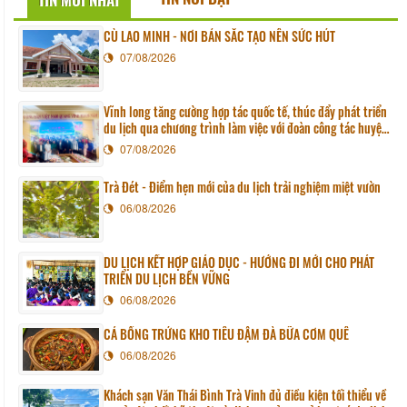
CÙ LAO MINH - NƠI BẢN SẮC TẠO NÊN SỨC HÚT
07/08/2026
Vĩnh long tăng cường hợp tác quốc tế, thúc đẩy phát triển
du lịch qua chương trình làm việc với đoàn công tác huyện
Sunchang (Hàn quốc)
07/08/2026
Trà Đét - Điểm hẹn mới của du lịch trải nghiệm miệt vườn
06/08/2026
DU LỊCH KẾT HỢP GIÁO DỤC - HƯỚNG ĐI MỚI CHO PHÁT
TRIỂN DU LỊCH BỀN VỮNG
06/08/2026
CÁ BỐNG TRỨNG KHO TIÊU ĐẬM ĐÀ BỮA CƠM QUÊ
06/08/2026
Khách sạn Văn Thái Bình Trà Vinh đủ điều kiện tối thiểu về