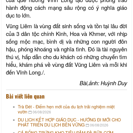
hành động cách mạng sâu rộng có ý nghĩa giáo
dục to lớn.
Vũng Liêm là vùng đất sinh sống và tồn tại lâu đời
của 3 dân tộc chính Kinh, Hoa và Khmer, với nhịp
sống mộc mạc, bình dị và những con người đôn
hậu, phóng khoáng và nghĩa tình. Đó là tài nguyên
thú vị, hấp dẫn cho du khách có những chuyến tìm
hiểu, khám phá về vùng đất Vũng Liêm và mỗi khi
đến Vĩnh Long./.
Bài,ảnh: Huỳnh Duy
Bài viết liên quan
Trà Đét - Điểm hẹn mới của du lịch trải nghiệm miệt
vườn
06/08/2026
DU LỊCH KẾT HỢP GIÁO DỤC - HƯỚNG ĐI MỚI CHO
PHÁT TRIỂN DU LỊCH BỀN VỮNG
06/08/2026
CÁ BỐNG TRỨNG KHO TIÊU ĐẬM ĐÀ BỮA CƠM