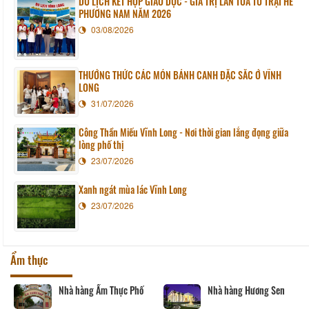
DU LỊCH KẾT HỢP GIÁO DỤC - GIÁ TRỊ LAN TỎA TỪ TRẠI HÈ
PHƯƠNG NAM NĂM 2026
03/08/2026
THƯỞNG THỨC CÁC MÓN BÁNH CANH ĐẶC SẮC Ở VĨNH
LONG
31/07/2026
Công Thần Miếu Vĩnh Long - Nơi thời gian lắng đọng giữa
lòng phố thị
23/07/2026
Xanh ngát mùa lác Vĩnh Long
23/07/2026
Ẩm thực
Nhà hàng Ẩm Thực Phố
Nhà hàng Hương Sen