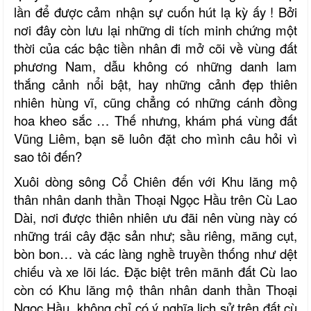
lần để được cảm nhận sự cuốn hút lạ kỳ ấy ! Bởi
nơi đây còn lưu lại những di tích minh chứng một
thời của các bậc tiền nhân đi mở cõi về vùng đất
phương Nam, dẫu không có những danh lam
thắng cảnh nổi bật, hay những cảnh đẹp thiên
nhiên hùng vĩ, cũng chẳng có những cánh đồng
hoa kheo sắc … Thế nhưng, khám phá vùng đất
Vũng Liêm, bạn sẽ luôn đặt cho mình câu hỏi vì
sao tôi đến?
Xuôi dòng sông Cổ Chiên đến với Khu lăng mộ
thân nhân danh thần Thoại Ngọc Hầu trên Cù Lao
Dài, nơi được thiên nhiên ưu đãi nên vùng này có
những trái cây đặc sản như; sầu riêng, măng cụt,
bòn bon… và các làng nghề truyền thống như dệt
chiếu và xe lõi lác. Đặc biệt trên mãnh đất Cù lao
còn có Khu lăng mộ thân nhân danh thần Thoại
Ngọc Hầu, không chỉ có ý nghĩa lịch sử trên đất cù