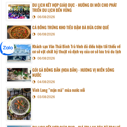
DU LỊCH KẾT HỢP GIÁO DỤC - HƯỚNG ĐI MỚI CHO PHÁT
TRIỂN DU LỊCH BỀN VỮNG
06/08/2026
CÁ BỐNG TRỨNG KHO TIÊU ĐẬM ĐÀ BỮA CƠM QUÊ
06/08/2026
Khách sạn Văn Thái Bình Trà Vinh đủ điều kiện tối thiểu về
cơ sở vật chất kỹ thuật và dịch vụ của cơ sở lưu trú du lịch
06/08/2026
GỎI GÀ BÔNG BẦN (HOA BẦN) - HƯƠNG VỊ MIỀN SÔNG
NƯỚC
04/08/2026
Vĩnh Long “mặn mà” mùa nước nổi
03/08/2026