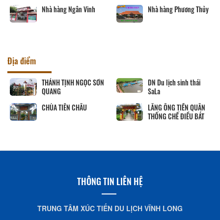
Nhà hàng Ngân Vinh
Nhà hàng Phương Thủy
Địa điểm
THÁNH TỊNH NGỌC SƠN
DN Du lịch sinh thái
QUANG
SaLa
CHÙA TIÊN CHÂU
LĂNG ÔNG TIỀN QUÂN
THỐNG CHẾ ĐIỀU BÁT
THÔNG TIN LIÊN HỆ
TRUNG TÂM XÚC TIẾN DU LỊCH VĨNH LONG