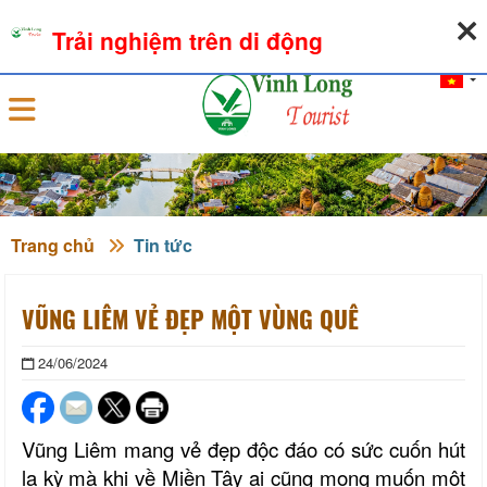
06-08-2026, 09:14:04
THỜI TIẾT
TỶ GIÁ NGOẠI TỆ
Trải nghiệm trên di động
Đăng nhập
Trang chủ
Tin tức
VŨNG LIÊM VẺ ĐẸP MỘT VÙNG QUÊ
24/06/2024
Vũng Liêm
mang vẻ đẹp độc đáo có sức cuốn hút
lạ kỳ mà khi về Miền Tây ai cũng mong muốn một