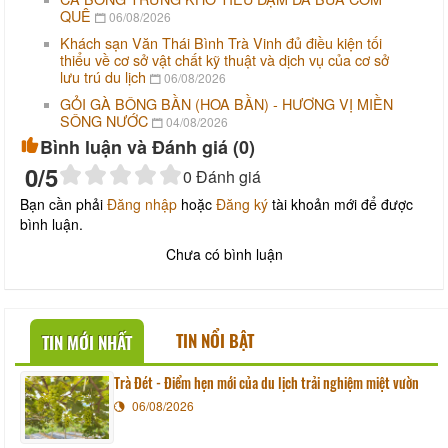
QUÊ
06/08/2026
Khách sạn Văn Thái Bình Trà Vinh đủ điều kiện tối
thiểu về cơ sở vật chất kỹ thuật và dịch vụ của cơ sở
lưu trú du lịch
06/08/2026
GỎI GÀ BÔNG BẦN (HOA BẦN) - HƯƠNG VỊ MIỀN
SÔNG NƯỚC
04/08/2026
Bình luận và Đánh giá (
0
)
0
/5
0
Đánh giá
Bạn cần phải
Đăng nhập
hoặc
Đăng ký
tài khoản mới để được
bình luận.
Chưa có bình luận
TIN NỔI BẬT
TIN MỚI NHẤT
Trà Đét - Điểm hẹn mới của du lịch trải nghiệm miệt vườn
06/08/2026