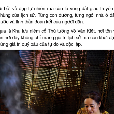
Nhà hàng Ẩm Thự
 bởi vẻ đẹp tự nhiên mà còn là vùng đất giàu truyền
hùng của lịch sử. Từng con đường, từng ngôi nhà ở đ
Nhà hàng Hương 
ước và tinh thần đoàn kết của người dân.
a là Khu lưu niệm cố Thủ tướng Võ Văn Kiệt, nơi tôn v
Nhà hàng Ngân Vi
an nơi đây không chỉ mang giá trị lịch sử mà còn khơi dậ
ững giá trị quý báu của tự do và độc lập.
Nhà hàng Phương
Khu lưu niệm Chủ tịch Hội đồng
THÁNH TỊNH NGỌ
Bộ trưởng Phạm Hùng
KHU DU LỊCH VINH SANG
DN Du lịch sinh th
CHÙA TIÊN CHÂU
VĂN THÁNH MIẾU VĨNH LONG