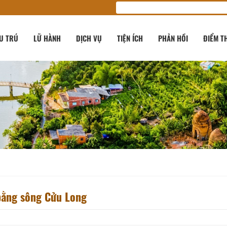
U TRÚ
LỮ HÀNH
DỊCH VỤ
TIỆN ÍCH
PHẢN HỒI
ĐIỂM T
bằng sông Cửu Long