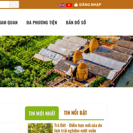
ĐĂNG NHẬP
HAM QUAN
ĐA PHƯƠNG TIỆN
BẢN ĐỒ SỐ
TIN NỔI BẬT
TIN MỚI NHẤT
Trà Đét - Điểm hẹn mới của du
lịch trải nghiệm miệt vườn