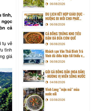
06/08/2026
DU LỊCH KẾT HỢP GIÁO DỤC -
 tình,
HƯỚNG ĐI MỚI CHO PHÁT
n ngọc
TRIỂN DU LỊCH BỀN VỮNG
06/08/2026
òn cả
CÁ BỐNG TRỨNG KHO TIÊU
ĐẬM ĐÀ BỮA CƠM QUÊ
 tụ vẻ
06/08/2026
u tình
Khách sạn Văn Thái Bình Trà
ng giá
Vinh đủ điều kiện tối thiểu về
cơ sở vật chất kỹ thuật và
06/08/2026
dịch vụ của cơ sở lưu trú du
lịch
GỎI GÀ BÔNG BẦN (HOA BẦN)
- HƯƠNG VỊ MIỀN SÔNG NƯỚC
04/08/2026
Vĩnh Long “mặn mà” mùa
nước nổi
03/08/2026