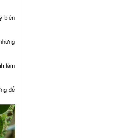
y biến
 những
nh làm
ởng để