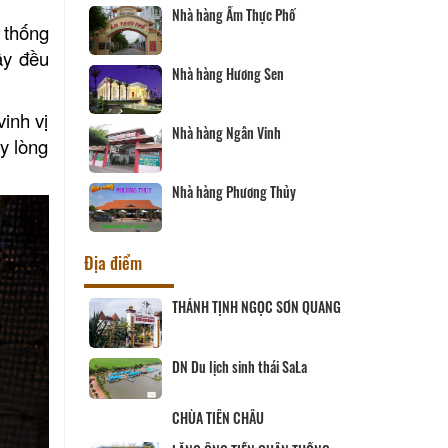
c Phố
Tàu nhà hàng Sài Gòn - Vĩnh
 thống
Long
ây đều
Sen
Nhà hàng Song Thảo
inh vị
nh
Nhà hàng Thiên Tân
y lòng
 Thủy
Nhà hàng Sáu Tú
Địa điểm
C SƠN QUANG
CHÙA PHƯỚC HẬU
ái SaLa
Cơ sở sản xuất và kinh doanh
Peace Farm
Út Trinh