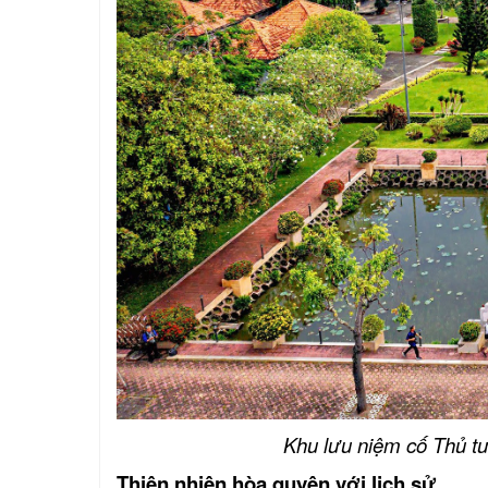
Khu lưu niệm cố Thủ t
Thiên nhiên hòa quyện với lịch sử