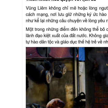
Vũng Liêm không chỉ mê hoặc lòng người
cách mạng, nơi lưu giữ những ký ức hào 
như kể lại những câu chuyện về lòng yêu n
Một trong những điểm đến không thể bỏ qu
lãnh đạo kiệt xuất của đất nước. Không gi
tự hào dân tộc và giáo dục thế hệ trẻ về nh
Khu tưởng niệm cố Thủ tướng Võ
Văn Kiệt
BẢO TÀNG VĨNH LONG
Khu lưu niệm Giáo sư, Viện sĩ
Trần Đại Nghĩa