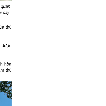
m quan
i cây
ừa thủ
g được
ch hòa
ẩm thủ