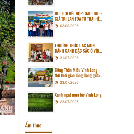
DU LỊCH KẾT HỢP GIÁO DỤC -
GIÁ TRỊ LAN TỎA TỪ TRẠI HÈ
PHƯƠNG NAM NĂM 2026
03/08/2026
THƯỞNG THỨC CÁC MÓN
BÁNH CANH ĐẶC SẮC Ở VĨNH
LONG
31/07/2026
Công Thần Miếu Vĩnh Long -
Nơi thời gian lắng đọng giữa
lòng phố thị
23/07/2026
Xanh ngát mùa lác Vĩnh Long
23/07/2026
Ẩm thực