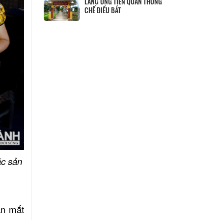
UÂN THỐNG
ặc sản
ận mắt