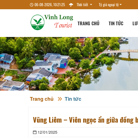
06-08-2026, 10:21:27
Thời tiết
Tỷ giá ngoại tệ
TRANG CHỦ
TIN TỨC
LƯ
Trang chủ
Tin tức
Vũng Liêm – Viên ngọc ẩn giữa đồng 
12/01/2025