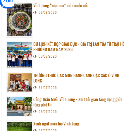
Vĩnh Long “mặn mà” mùa nước nổi
03/08/2026
DU LỊCH KẾT HỢP GIÁO DỤC - GIÁ TRỊ LAN TỎA TỪ TRẠI HÈ
PHƯƠNG NAM NĂM 2026
03/08/2026
THƯỞNG THỨC CÁC MÓN BÁNH CANH ĐẶC SẮC Ở VĨNH
LONG
31/07/2026
Công Thần Miếu Vĩnh Long - Nơi thời gian lắng đọng giữa
lòng phố thị
23/07/2026
Xanh ngát mùa lác Vĩnh Long
23/07/2026