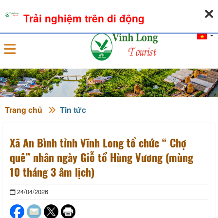
06-08-2026, 08:40:42
THỜI TIẾT
TỶ GIÁ NGOẠI TỆ
Trải nghiệm trên di động
Đăng nhập
Trang chủ
Tin tức
Xã An Bình tỉnh Vĩnh Long tổ chức “ Chợ
quê” nhân ngày Giỗ tổ Hùng Vương (mùng
10 tháng 3 âm lịch)
24/04/2026