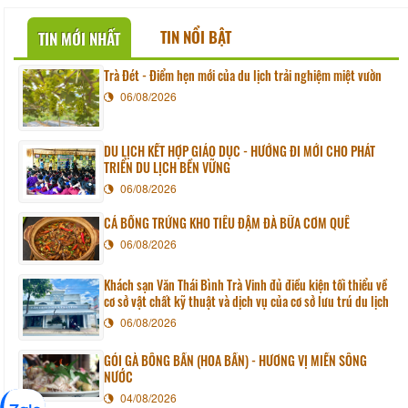
TIN NỔI BẬT
TIN MỚI NHẤT
Trà Đét - Điểm hẹn mới của du lịch trải nghiệm miệt vườn
06/08/2026
DU LỊCH KẾT HỢP GIÁO DỤC - HƯỚNG ĐI MỚI CHO PHÁT
TRIỂN DU LỊCH BỀN VỮNG
06/08/2026
CÁ BỐNG TRỨNG KHO TIÊU ĐẬM ĐÀ BỮA CƠM QUÊ
06/08/2026
Khách sạn Văn Thái Bình Trà Vinh đủ điều kiện tối thiểu về
cơ sở vật chất kỹ thuật và dịch vụ của cơ sở lưu trú du lịch
06/08/2026
GỎI GÀ BÔNG BẦN (HOA BẦN) - HƯƠNG VỊ MIỀN SÔNG
NƯỚC
04/08/2026