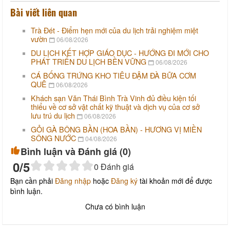
Bài viết liên quan
Trà Đét - Điểm hẹn mới của du lịch trải nghiệm miệt
vườn
06/08/2026
DU LỊCH KẾT HỢP GIÁO DỤC - HƯỚNG ĐI MỚI CHO
PHÁT TRIỂN DU LỊCH BỀN VỮNG
06/08/2026
CÁ BỐNG TRỨNG KHO TIÊU ĐẬM ĐÀ BỮA CƠM
QUÊ
06/08/2026
Khách sạn Văn Thái Bình Trà Vinh đủ điều kiện tối
thiểu về cơ sở vật chất kỹ thuật và dịch vụ của cơ sở
lưu trú du lịch
06/08/2026
GỎI GÀ BÔNG BẦN (HOA BẦN) - HƯƠNG VỊ MIỀN
SÔNG NƯỚC
04/08/2026
Bình luận và Đánh giá (
0
)
0
/5
0
Đánh giá
Bạn cần phải
Đăng nhập
hoặc
Đăng ký
tài khoản mới để được
bình luận.
Chưa có bình luận