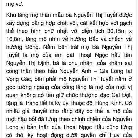
mẹ vợ.
Khu lăng mộ thân mẫu bà Nguyễn Thị Tuyết được
xây dựng bằng hợp chất vôi, cát kết hợp với gạch
thẻ theo hình chữ nhật với diện tích 30,15m x
16,8m, lăng mộ nhìn về hướng Bắc và chếch về
hướng Đông. Nằm bên trái mộ Bà Nguyễn Thị
Tuyết là mộ của em gái Thoại Ngọc hầu tên
Nguyễn Thị Định, bà là phu nhân của khâm sai
công thần theo hầu Nguyễn Ánh – Gia Long tại
Vọng Các, bên phải mộ Nguyễn Thị Tuyết nằm ở
góc tường ngang của cổng lăng là mộ của một vị
quan không có tên giữ chức thượng đạo Cai Đội,
tặng là Tráng tiết tá kỵ úy, thuộc đội Hùng Kính. Có
nhiều giả thuyết cho rằng đây có thể là mộ của
một hậu bối đã từng theo chinh chiến của Nguyễn
Long vì bản thân của Thoại Ngọc Hầu cũng từng
có thời kỳ hoạt động dưới quyền chỉ Huy của