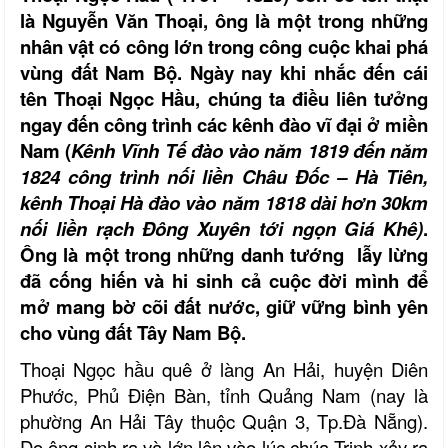
là Nguyễn Văn Thoại, ông là một trong những
nhân vật có công lớn trong công cuộc khai phá
vùng đất Nam Bộ. Ngày nay khi nhắc đến cái
tên Thoại Ngọc Hầu, chúng ta điều liên tưởng
ngay đến công trình các kênh đào vĩ đại ở miền
Nam (
Kênh Vĩnh Tế đào vào năm 1819 đến năm
1824 công trình nối liền Châu Đốc – Hà Tiên,
kênh Thoại Hà đào vào năm 1818 dài hơn 30km
nối liền rạch Đông Xuyên tới ngọn Giá Khê)
.
Ông là một trong những danh tướng lẫy lừng
đã cống hiến và hi sinh cả cuộc đời mình để
mở mang bờ cõi đất nước, giữ vững bình yên
cho vùng đất Tây Nam Bộ.
Thoại Ngọc hầu quê ở làng An Hải, huyện Diên
Phước, Phủ Điện Bàn, tỉnh Quảng Nam (nay là
phường An Hải Tây thuộc Quận 3, Tp.Đà Nẵng).
Do ông sinh ra và lớn lên vào lúc chúa Trịnh xảy ra