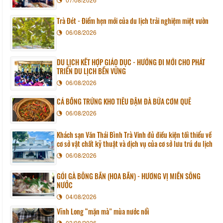
Trà Đét - Điểm hẹn mới của du lịch trải nghiệm miệt vườn
06/08/2026
DU LỊCH KẾT HỢP GIÁO DỤC - HƯỚNG ĐI MỚI CHO PHÁT
TRIỂN DU LỊCH BỀN VỮNG
06/08/2026
CÁ BỐNG TRỨNG KHO TIÊU ĐẬM ĐÀ BỮA CƠM QUÊ
06/08/2026
Khách sạn Văn Thái Bình Trà Vinh đủ điều kiện tối thiểu về
cơ sở vật chất kỹ thuật và dịch vụ của cơ sở lưu trú du lịch
06/08/2026
GỎI GÀ BÔNG BẦN (HOA BẦN) - HƯƠNG VỊ MIỀN SÔNG
NƯỚC
04/08/2026
Vĩnh Long “mặn mà” mùa nước nổi
03/08/2026