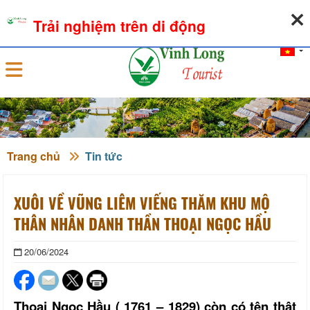
07-08-2026, 11:31:31
THỜI TIẾT
TỶ GIÁ NGOẠI TỆ
Trải nghiệm trên di động
Đăng nhập
Trang chủ
Tin tức
XUÔI VỀ VŨNG LIÊM VIẾNG THĂM KHU MỘ
THÂN NHÂN DANH THẦN THOẠI NGỌC HẦU
20/06/2024
Thoại Ngọc Hầu ( 1761 – 1829) còn có tên thật