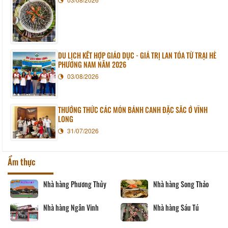
DU LỊCH KẾT HỢP GIÁO DỤC - GIÁ TRỊ LAN TỎA TỪ TRẠI HÈ
PHƯƠNG NAM NĂM 2026
03/08/2026
THƯỞNG THỨC CÁC MÓN BÁNH CANH ĐẶC SẮC Ở VĨNH
LONG
31/07/2026
Ẩm thực
Nhà hàng Phương Thủy
Nhà hàng Song Thảo
Nhà hàng Ngân Vinh
Nhà hàng Sáu Tú