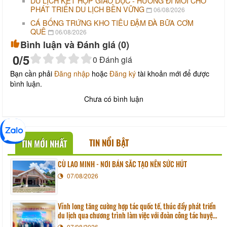
DU LỊCH KẾT HỢP GIÁO DỤC - HƯỚNG ĐI MỚI CHO
PHÁT TRIỂN DU LỊCH BỀN VỮNG
06/08/2026
CÁ BỐNG TRỨNG KHO TIÊU ĐẬM ĐÀ BỮA CƠM
QUÊ
06/08/2026
Bình luận và Đánh giá (
0
)
0
/5
0
Đánh giá
Bạn cần phải
Đăng nhập
hoặc
Đăng ký
tài khoản mới để được
bình luận.
Chưa có bình luận
TIN NỔI BẬT
TIN MỚI NHẤT
CÙ LAO MINH - NƠI BẢN SẮC TẠO NÊN SỨC HÚT
07/08/2026
Vĩnh long tăng cường hợp tác quốc tế, thúc đẩy phát triển
du lịch qua chương trình làm việc với đoàn công tác huyện
Sunchang (Hàn quốc)
07/08/2026