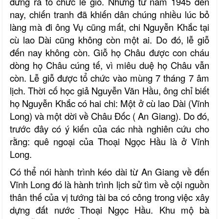
đứng ra tổ chức lễ giỗ. Nhưng từ năm 1945 đến
nay, chiến tranh đã khiến dân chúng nhiều lúc bỏ
làng mà đi ông Vụ cũng mất, chi Nguyễn Khắc tại
cù lao Dài cũng không còn một ai. Do đó, lễ giỗ
đến nay không còn. Giỗ họ Châu được con cháu
dòng họ Châu cúng tế, vì miêu duệ họ Châu vẫn
còn. Lễ giỗ được tổ chức vào mùng 7 tháng 7 âm
lịch. Thời cố học giả Nguyễn Văn Hầu, ông chỉ biết
họ Nguyễn Khắc có hai chi: Một ở cù lao Dài (Vĩnh
Long) và một dời về Châu Đốc ( An Giang). Do đó,
trước đây có ý kiến của các nhà nghiên cứu cho
rằng: quê ngoại của Thoại Ngọc Hầu là ở Vĩnh
Long.
Có thể nói hành trình kéo dài từ An Giang về đến
Vĩnh Long đó là hành trình lịch sử tìm về cội nguồn
thân thế của vị tướng tài ba có công trong việc xây
dựng đất nước Thoại Ngọc Hầu. Khu mộ bà