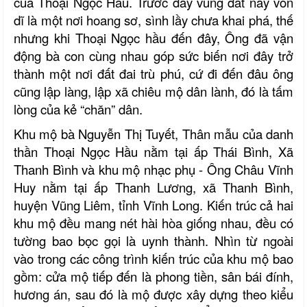
của Thoại Ngọc Hầu. Trước đây vùng đất này vốn
dĩ là một nơi hoang sơ, sình lầy chưa khai phá, thế
nhưng khi Thoại Ngọc hầu đến đây, Ông đã vận
động bà con cùng nhau góp sức biến nơi đây trở
thành một nơi đất đai trù phú, cứ đi đến đâu ông
cũng lập làng, lập xã chiêu mộ dân lành, đó là tấm
lòng của kẻ “chăn” dân.
Khu mộ bà Nguyễn Thị Tuyết, Thân mẫu của danh
thần Thoại Ngọc Hầu nằm tại ấp Thái Bình, Xã
Thanh Bình và khu mộ nhạc phụ - Ông Châu Vĩnh
Huy nằm tại ấp Thanh Lương, xã Thanh Bình,
huyện Vũng Liêm, tỉnh Vĩnh Long. Kiến trúc cả hai
khu mộ đều mang nét hài hòa giống nhau, đều có
tường bao bọc gọi là uynh thành. Nhìn từ ngoài
vào trong các công trình kiến trúc của khu mộ bao
gồm: cửa mộ tiếp đến là phong tiền, sân bái đính,
hương án, sau đó là mộ được xây dựng theo kiểu