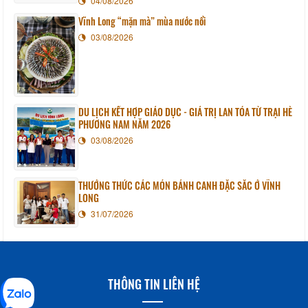
04/08/2026
Vĩnh Long “mặn mà” mùa nước nổi
03/08/2026
DU LỊCH KẾT HỢP GIÁO DỤC - GIÁ TRỊ LAN TỎA TỪ TRẠI HÈ
PHƯƠNG NAM NĂM 2026
03/08/2026
THƯỞNG THỨC CÁC MÓN BÁNH CANH ĐẶC SẮC Ở VĨNH
LONG
31/07/2026
THÔNG TIN LIÊN HỆ