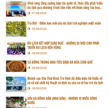
Vĩnh long tăng cường hợp tác quốc tế, thúc đẩy phát triển
du lịch qua chương trình làm việc với đoàn công tác huyện
Sunchang (Hàn quốc)
07/08/2026
Trà Đét - Điểm hẹn mới của du lịch trải nghiệm miệt vườn
06/08/2026
DU LỊCH KẾT HỢP GIÁO DỤC - HƯỚNG ĐI MỚI CHO PHÁT
TRIỂN DU LỊCH BỀN VỮNG
06/08/2026
CÁ BỐNG TRỨNG KHO TIÊU ĐẬM ĐÀ BỮA CƠM QUÊ
06/08/2026
Khách sạn Văn Thái Bình Trà Vinh đủ điều kiện tối thiểu về
cơ sở vật chất kỹ thuật và dịch vụ của cơ sở lưu trú du lịch
06/08/2026
GỎI GÀ BÔNG BẦN (HOA BẦN) - HƯƠNG VỊ MIỀN SÔNG
NƯỚC