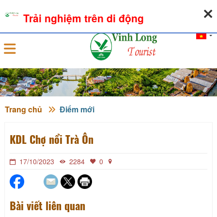
08-08-2026, 05:35:43
THỜI TIẾT
TỶ GIÁ NGOẠI TỆ
Trải nghiệm trên di động
Đăng nhập
Trang chủ
Điểm mới
KDL Chợ nổi Trà Ôn
17/10/2023
2284
0
Bài viết liên quan