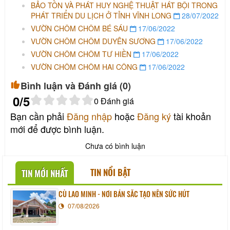
BẢO TỒN VÀ PHÁT HUY NGHỆ THUẬT HÁT BỘI TRONG
PHÁT TRIỂN DU LỊCH Ở TỈNH VĨNH LONG
28/07/2022
VƯỜN CHÔM CHÔM BÉ SÁU
17/06/2022
VƯỜN CHÔM CHÔM DUYÊN SƯƠNG
17/06/2022
VƯỜN CHÔM CHÔM TƯ HIỀN
17/06/2022
VƯỜN CHÔM CHÔM HAI CÔNG
17/06/2022
Bình luận và Đánh giá (
0
)
0
/5
0
Đánh giá
Bạn cần phải
Đăng nhập
hoặc
Đăng ký
tài khoản
mới để được bình luận.
Chưa có bình luận
TIN NỔI BẬT
TIN MỚI NHẤT
CÙ LAO MINH - NƠI BẢN SẮC TẠO NÊN SỨC HÚT
07/08/2026