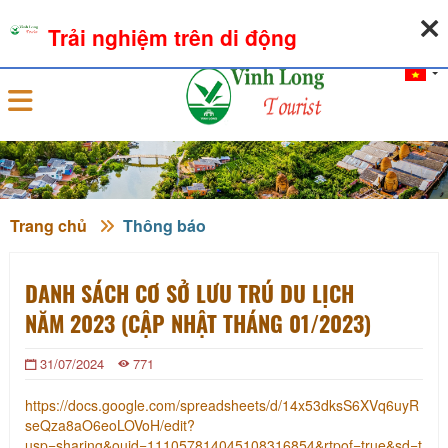
08-08-2026, 08:01:53
THỜI TIẾT
TỶ GIÁ NGOẠI TỆ
Trải nghiệm trên di động
Đăng nhập
Trang chủ
Thông báo
DANH SÁCH CƠ SỞ LƯU TRÚ DU LỊCH
NĂM 2023 (CẬP NHẬT THÁNG 01/2023)
31/07/2024
771
https://docs.google.com/spreadsheets/d/14x53dksS6XVq6uyR
seQza8aO6eoLOVoH/edit?
usp=sharing&ouid=111057814045108316854&rtpof=true&sd=t