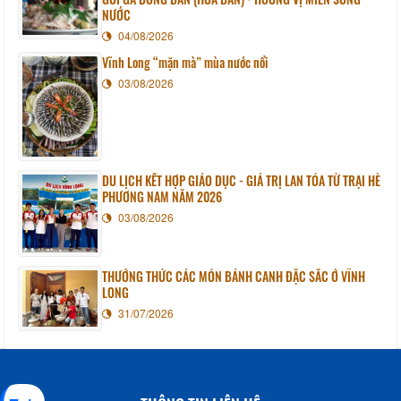
NƯỚC
04/08/2026
Vĩnh Long “mặn mà” mùa nước nổi
03/08/2026
DU LỊCH KẾT HỢP GIÁO DỤC - GIÁ TRỊ LAN TỎA TỪ TRẠI HÈ
PHƯƠNG NAM NĂM 2026
03/08/2026
THƯỞNG THỨC CÁC MÓN BÁNH CANH ĐẶC SẮC Ở VĨNH
LONG
31/07/2026