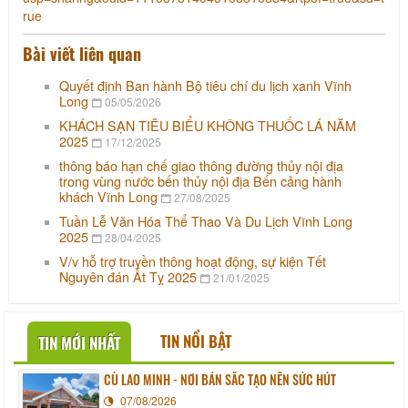
rue
Bài viết liên quan
Quyết định Ban hành Bộ tiêu chí du lịch xanh Vĩnh
Long
05/05/2026
KHÁCH SẠN TIÊU BIỂU KHÔNG THUỐC LÁ NĂM
2025
17/12/2025
thông báo hạn chế giao thông đường thủy nội địa
trong vùng nước bến thủy nội địa Bến cảng hành
khách Vĩnh Long
27/08/2025
Tuần Lễ Văn Hóa Thể Thao Và Du Lịch Vĩnh Long
2025
28/04/2025
V/v hỗ trợ truyền thông hoạt động, sự kiện Tết
Nguyên đán Ất Tỵ 2025
21/01/2025
TIN NỔI BẬT
TIN MỚI NHẤT
CÙ LAO MINH - NƠI BẢN SẮC TẠO NÊN SỨC HÚT
07/08/2026