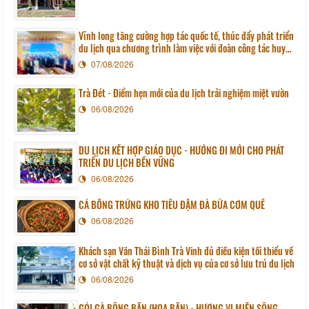
Vĩnh long tăng cường hợp tác quốc tế, thúc đẩy phát triển
du lịch qua chương trình làm việc với đoàn công tác huyện
Sunchang (Hàn quốc)
07/08/2026
Trà Đét - Điểm hẹn mới của du lịch trải nghiệm miệt vườn
06/08/2026
DU LỊCH KẾT HỢP GIÁO DỤC - HƯỚNG ĐI MỚI CHO PHÁT
TRIỂN DU LỊCH BỀN VỮNG
06/08/2026
CÁ BỐNG TRỨNG KHO TIÊU ĐẬM ĐÀ BỮA CƠM QUÊ
06/08/2026
Khách sạn Văn Thái Bình Trà Vinh đủ điều kiện tối thiểu về
cơ sở vật chất kỹ thuật và dịch vụ của cơ sở lưu trú du lịch
06/08/2026
GỎI GÀ BÔNG BẦN (HOA BẦN) - HƯƠNG VỊ MIỀN SÔNG