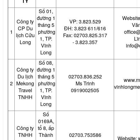
TY
Số 01,
đường 1
Website
Công ty
VP: 3.823.529
tháng 5
Văn
CP Du
ĐH: 3.823 611/616
1
phường
office
lịch Cửu
Fax: 02703.825.317
1, TP.
Lĩ
Long
- 3.823.357
Vĩnh
info@
Long
Số 08,
Công ty
đường 1
Du lịch
tháng 5
02703.836.252
www.me
2
Mekong
phường
Ms Trinh
vinhlongm
Travel
1, TP.
0919002505
TNHH
Vĩnh
Long
Số
0169A,
Công ty
tổ 8, ấp
TNHH
Thành
02703.753586
Website: