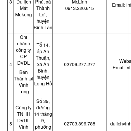
3
Du lịch
Phú, xã
Mr.Linh
Email: 
Mắt
Thành
0913.220.615
Mekong
Lợi,
huyện
Bình Tân
Chi
nhánh
Tổ 14,
công ty
ấp An
CP
Thuận,
Websi
DVDL
4
xã An
02706.277.277
Email: 
Bình,
Bến
huyện
Thành tại
Long Hồ
Vĩnh
Long
Số 39,
Công ty
đường
TNHH
14 tháng
DVDL
9,
5
02703.896.788
dulichvin
Vĩnh
phường