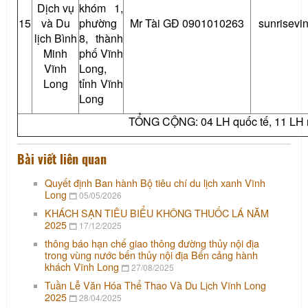
Dịch vụ
khóm 1,
15
và Du
phường
Mr Tài GĐ 0901010263
sunrisevi
lịch Bình
8, thành
Minh
phố Vĩnh
Vĩnh
Long,
Long
tỉnh Vĩnh
Long
TỔNG CỘNG: 04 LH quốc tế, 11 LH n
Bài viết liên quan
Quyết định Ban hành Bộ tiêu chí du lịch xanh Vĩnh
Long
05/05/2026
KHÁCH SẠN TIÊU BIỂU KHÔNG THUỐC LÁ NĂM
2025
17/12/2025
thông báo hạn chế giao thông đường thủy nội địa
trong vùng nước bến thủy nội địa Bến cảng hành
khách Vĩnh Long
27/08/2025
Tuần Lễ Văn Hóa Thể Thao Và Du Lịch Vĩnh Long
2025
28/04/2025