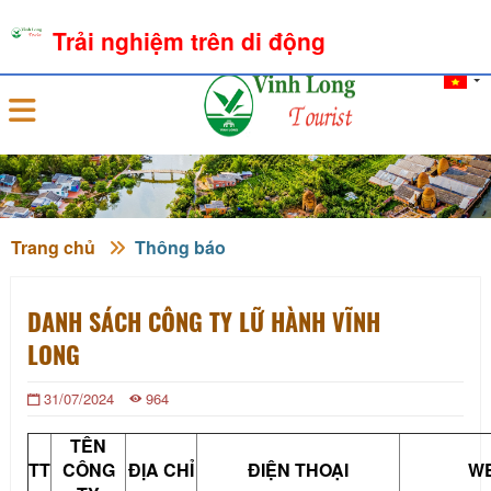
09-08-2026, 08:16:33
THỜI TIẾT
TỶ GIÁ NGOẠI TỆ
Trải nghiệm trên di động
Đăng nhập
Trang chủ
Thông báo
DANH SÁCH CÔNG TY LỮ HÀNH VĨNH
LONG
31/07/2024
964
TÊN
TT
CÔNG
ĐỊA CHỈ
ĐIỆN THOẠI
WE