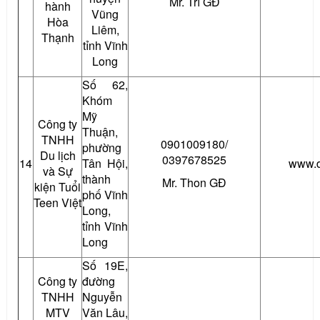
Mr. Trí GĐ
hành
Vũng
Hòa
Liêm,
Thạnh
tỉnh Vĩnh
Long
Số 62,
Khóm
Mỹ
Công ty
Thuận,
TNHH
0901009180/
phường
Du lịch
0397678525
14
Tân Hội,
www.d
và Sự
thành
Mr. Thon GĐ
kiện Tuổi
phố Vĩnh
Teen Việt
Long,
tỉnh Vĩnh
Long
Số 19E,
Công ty
đường
TNHH
Nguyễn
MTV
Văn Lâu,