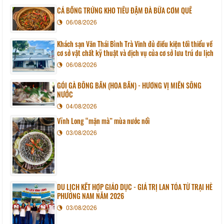
CÁ BỐNG TRỨNG KHO TIÊU ĐẬM ĐÀ BỮA CƠM QUÊ
06/08/2026
Khách sạn Văn Thái Bình Trà Vinh đủ điều kiện tối thiểu về
cơ sở vật chất kỹ thuật và dịch vụ của cơ sở lưu trú du lịch
06/08/2026
GỎI GÀ BÔNG BẦN (HOA BẦN) - HƯƠNG VỊ MIỀN SÔNG
NƯỚC
04/08/2026
Vĩnh Long “mặn mà” mùa nước nổi
03/08/2026
DU LỊCH KẾT HỢP GIÁO DỤC - GIÁ TRỊ LAN TỎA TỪ TRẠI HÈ
PHƯƠNG NAM NĂM 2026
03/08/2026