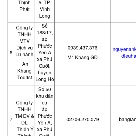
Thịnh
5, TP.
Phát
Vĩnh
Long
Số
Công ty
188/17,
TNHH
ấp
MTV
Phước
Dịch vụ
0939.437.376
nguyenan
6
Yên A
Lữ hành
dieuh
Mr. Khang GĐ
xã Phú
An
Quới,
Khang
huyện
Tourist
Long Hồ
Số 50
khu dân
Công ty
cư
TNHH
ấp
TM DV &
Phước
7
02706.270.079
bangia
DL
Yên A,
Thiên Ý
xã Phú
Thành
Quới,