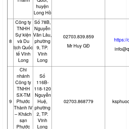
huyện
Long Hồ
Công ty
Số 78B,
TNHH
Nguyễn
Sự kiện
Văn Lâu,
02703.839.859
https:/
8
và Du
phường
Mr Huy GĐ
lịch Quốc
9, TP.
info@q
tế Vĩnh
Vĩnh
Long
Long
Chi
nhánh
Số
Công ty
116B-
TNHH
118-120
SX-TM
Nguyễn
9
Phước
Huệ,
02703.868779
ksphuo
Thành IV
phường
– Khách
2, TP.
sạn
Vĩnh
Phước
Long