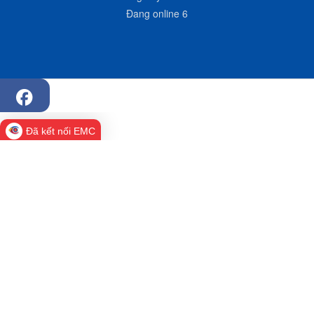
Đang online
6
Đã kết nối EMC