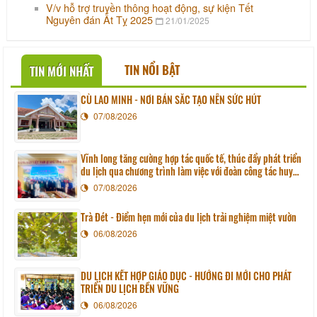
V/v hỗ trợ truyền thông hoạt động, sự kiện Tết
Nguyên đán Ất Tỵ 2025
21/01/2025
TIN NỔI BẬT
TIN MỚI NHẤT
CÙ LAO MINH - NƠI BẢN SẮC TẠO NÊN SỨC HÚT
07/08/2026
Vĩnh long tăng cường hợp tác quốc tế, thúc đẩy phát triển
du lịch qua chương trình làm việc với đoàn công tác huyện
Sunchang (Hàn quốc)
07/08/2026
Trà Đét - Điểm hẹn mới của du lịch trải nghiệm miệt vườn
06/08/2026
DU LỊCH KẾT HỢP GIÁO DỤC - HƯỚNG ĐI MỚI CHO PHÁT
TRIỂN DU LỊCH BỀN VỮNG
06/08/2026