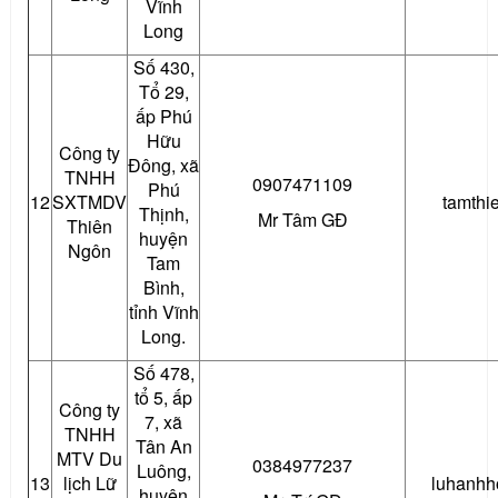
Vĩnh
Long
Số 430,
Tổ 29,
ấp Phú
Hữu
Công ty
Đông, xã
TNHH
0907471109
Phú
12
SXTMDV
tamth
Thịnh,
Mr Tâm GĐ
Thiên
huyện
Ngôn
Tam
Bình,
tỉnh Vĩnh
Long.
Số 478,
tổ 5, ấp
Công ty
7, xã
TNHH
Tân An
MTV Du
0384977237
Luông,
13
lịch Lữ
luhanhh
huyện