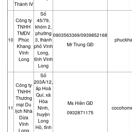
Thành IV
Số
Công ty
45/79,
TNHH
khóm 2,
TMDV
phường
0903563369/0939852168
10
Phúc
3, thành
phuckh
Mr Trung GĐ
Khang
phố Vĩnh
Vĩnh
Long,
Long
tỉnh Vĩnh
Long
Số
203A/12,
Công ty
ấp Hoà
TNHH
Quí, xã
Thương
Hòa
Ms Hiền GĐ
mại Du
11
Ninh,
cocohome
lịch Nhà
0932871175
huyện
Dừa
Long
Vĩnh
Hồ, tỉnh
Long