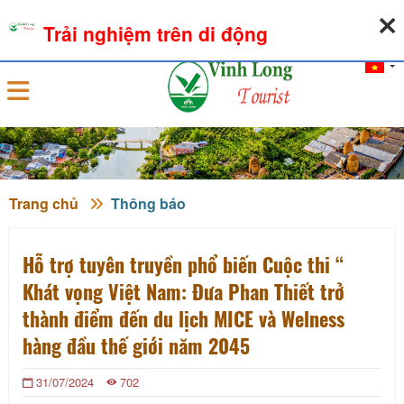
07-08-2026, 12:24:15
THỜI TIẾT
TỶ GIÁ NGOẠI TỆ
Trải nghiệm trên di động
Đăng nhập
Trang chủ
Thông báo
Hỗ trợ tuyên truyền phổ biến Cuộc thi “
Khát vọng Việt Nam: Đưa Phan Thiết trở
thành điểm đến du lịch MICE và Welness
hàng đầu thế giới năm 2045
31/07/2024
702