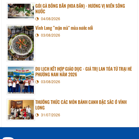
GỎI GÀ BÔNG BẦN (HOA BẦN) - HƯƠNG VỊ MIỀN SÔNG
NƯỚC
04/08/2026
Vĩnh Long “mặn mà” mùa nước nổi
03/08/2026
DU LỊCH KẾT HỢP GIÁO DỤC - GIÁ TRỊ LAN TỎA TỪ TRẠI HÈ
PHƯƠNG NAM NĂM 2026
03/08/2026
THƯỞNG THỨC CÁC MÓN BÁNH CANH ĐẶC SẮC Ở VĨNH
LONG
31/07/2026