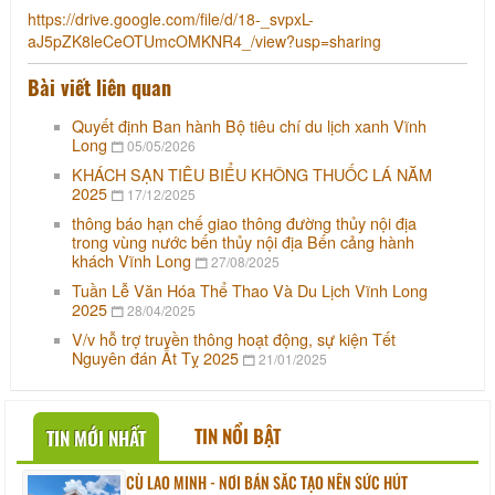
https://drive.google.com/file/d/18-_svpxL-
aJ5pZK8leCeOTUmcOMKNR4_/view?usp=sharing
Bài viết liên quan
Quyết định Ban hành Bộ tiêu chí du lịch xanh Vĩnh
Long
05/05/2026
KHÁCH SẠN TIÊU BIỂU KHÔNG THUỐC LÁ NĂM
2025
17/12/2025
thông báo hạn chế giao thông đường thủy nội địa
trong vùng nước bến thủy nội địa Bến cảng hành
khách Vĩnh Long
27/08/2025
Tuần Lễ Văn Hóa Thể Thao Và Du Lịch Vĩnh Long
2025
28/04/2025
V/v hỗ trợ truyền thông hoạt động, sự kiện Tết
Nguyên đán Ất Tỵ 2025
21/01/2025
TIN NỔI BẬT
TIN MỚI NHẤT
CÙ LAO MINH - NƠI BẢN SẮC TẠO NÊN SỨC HÚT