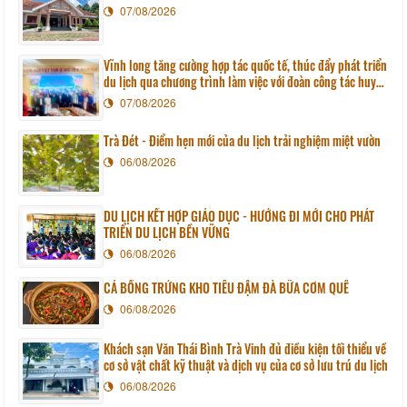
07/08/2026
Vĩnh long tăng cường hợp tác quốc tế, thúc đẩy phát triển
du lịch qua chương trình làm việc với đoàn công tác huyện
Sunchang (Hàn quốc)
07/08/2026
Trà Đét - Điểm hẹn mới của du lịch trải nghiệm miệt vườn
06/08/2026
DU LỊCH KẾT HỢP GIÁO DỤC - HƯỚNG ĐI MỚI CHO PHÁT
TRIỂN DU LỊCH BỀN VỮNG
06/08/2026
CÁ BỐNG TRỨNG KHO TIÊU ĐẬM ĐÀ BỮA CƠM QUÊ
06/08/2026
Khách sạn Văn Thái Bình Trà Vinh đủ điều kiện tối thiểu về
cơ sở vật chất kỹ thuật và dịch vụ của cơ sở lưu trú du lịch
06/08/2026