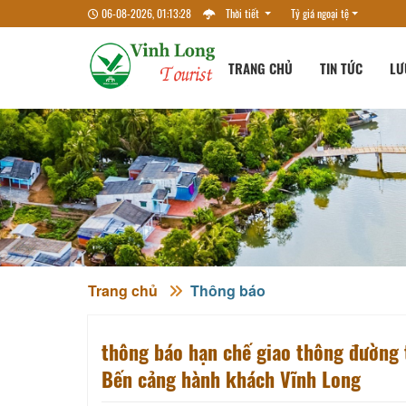
06-08-2026, 01:13:29
Thời tiết
Tỷ giá ngoại tệ
TRANG CHỦ
TIN TỨC
LƯ
Trang chủ
Thông báo
thông báo hạn chế giao thông đường t
Bến cảng hành khách Vĩnh Long