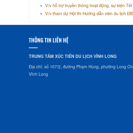
V/v hỗ trợ truyền thông hoạt động, sự kiện T
V/v tham dự Hội thi Hướng dẫn viên du lịch Đ
THÔNG TIN LIÊN HỆ
TRUNG TÂM XÚC TIẾN DU LỊCH VĨNH LONG
Địa chỉ: số 107/2, đường Phạm Hùng, phường Long Châ
Vĩnh Long