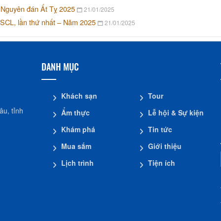
ết Nguyên đán Ất Tỵ 2025
21/01/2025
BSCL, lần thứ nhất – Năm 2025
21/01/2025
DANH MỤC
Khách sạn
Tour
u, tỉnh
Ẩm thực
Lễ hội & Sự kiện
Khám phá
Tin tức
Mua sắm
Giới thiệu
Lịch trình
Tiện ích