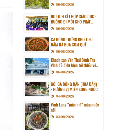
06/08/2026
DU LỊCH KẾT HỢP GIÁO DỤC -
HƯỚNG ĐI MỚI CHO PHÁT
TRIỂN DU LỊCH BỀN VỮNG
06/08/2026
CÁ BỐNG TRỨNG KHO TIÊU
ĐẬM ĐÀ BỮA CƠM QUÊ
06/08/2026
Khách sạn Văn Thái Bình Trà
Vinh đủ điều kiện tối thiểu về
cơ sở vật chất kỹ thuật và dịch
06/08/2026
vụ của cơ sở lưu trú du lịch
GỎI GÀ BÔNG BẦN (HOA BẦN)
- HƯƠNG VỊ MIỀN SÔNG NƯỚC
04/08/2026
Vĩnh Long “mặn mà” mùa nước
nổi
03/08/2026