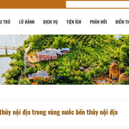
U TRÚ
LỮ HÀNH
DỊCH VỤ
TIỆN ÍCH
PHẢN HỒI
ĐIỂM T
hủy nội địa trong vùng nước bến thủy nội địa