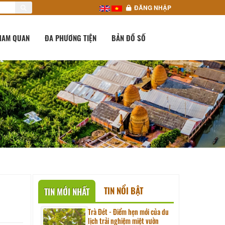
ĐĂNG NHẬP
HAM QUAN
ĐA PHƯƠNG TIỆN
BẢN ĐỒ SỐ
TIN NỔI BẬT
TIN MỚI NHẤT
Trà Đét - Điểm hẹn mới của du
lịch trải nghiệm miệt vườn