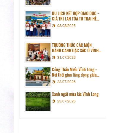
DU LỊCH KẾT HỢP GIÁO DỤC -
GIÁ TRỊ LAN TỎA TỪ TRẠI HÈ
PHƯƠNG NAM NĂM 2026
03/08/2026
THƯỞNG THỨC CÁC MÓN
BÁNH CANH ĐẶC SẮC Ở VĨNH
LONG
31/07/2026
Công Thần Miếu Vĩnh Long -
Nơi thời gian lắng đọng giữa
lòng phố thị
23/07/2026
Xanh ngát mùa lác Vĩnh Long
23/07/2026