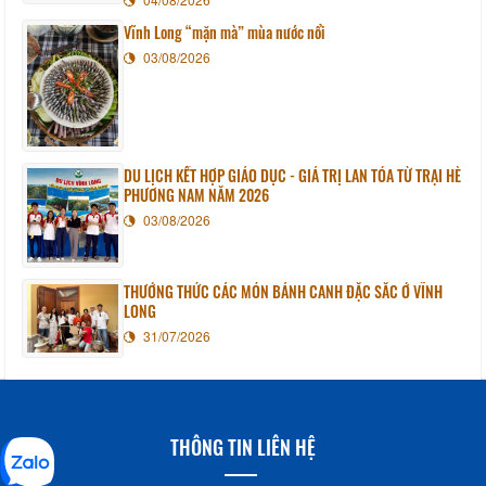
Vĩnh Long “mặn mà” mùa nước nổi
03/08/2026
DU LỊCH KẾT HỢP GIÁO DỤC - GIÁ TRỊ LAN TỎA TỪ TRẠI HÈ
PHƯƠNG NAM NĂM 2026
03/08/2026
THƯỞNG THỨC CÁC MÓN BÁNH CANH ĐẶC SẮC Ở VĨNH
LONG
31/07/2026
THÔNG TIN LIÊN HỆ