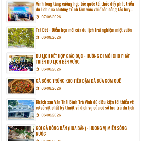
Vĩnh long tăng cường hợp tác quốc tế, thúc đẩy phát triển
du lịch qua chương trình làm việc với đoàn công tác huyện
Sunchang (Hàn quốc)
07/08/2026
Trà Đét - Điểm hẹn mới của du lịch trải nghiệm miệt vườn
06/08/2026
DU LỊCH KẾT HỢP GIÁO DỤC - HƯỚNG ĐI MỚI CHO PHÁT
TRIỂN DU LỊCH BỀN VỮNG
06/08/2026
CÁ BỐNG TRỨNG KHO TIÊU ĐẬM ĐÀ BỮA CƠM QUÊ
06/08/2026
Khách sạn Văn Thái Bình Trà Vinh đủ điều kiện tối thiểu về
cơ sở vật chất kỹ thuật và dịch vụ của cơ sở lưu trú du lịch
06/08/2026
GỎI GÀ BÔNG BẦN (HOA BẦN) - HƯƠNG VỊ MIỀN SÔNG
NƯỚC
04/08/2026