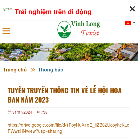
08-08-2026, 11:57:59
THỜI TIẾT
TỶ GIÁ NGOẠI TỆ
Trải nghiệm trên di động
Đăng nhập
Trang chủ
Thông báo
TUYÊN TRUYỀN THÔNG TIN VỀ LỄ HỘI HOA
BAN NĂM 2023
31/07/2024
738
https://drive.google.com/file/d/1FoyHuX1oE_IiZB62UcoyItcKLc
FWwzHN/view?usp=sharing