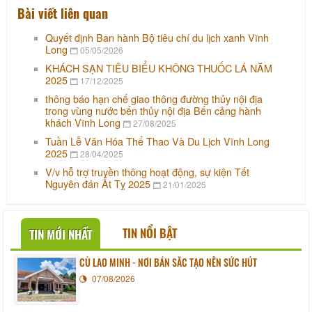
Bài viết liên quan
Quyết định Ban hành Bộ tiêu chí du lịch xanh Vĩnh
Long
05/05/2026
KHÁCH SẠN TIÊU BIỂU KHÔNG THUỐC LÁ NĂM
2025
17/12/2025
thông báo hạn chế giao thông đường thủy nội địa
trong vùng nước bến thủy nội địa Bến cảng hành
khách Vĩnh Long
27/08/2025
Tuần Lễ Văn Hóa Thể Thao Và Du Lịch Vĩnh Long
2025
28/04/2025
V/v hỗ trợ truyền thông hoạt động, sự kiện Tết
Nguyên đán Ất Tỵ 2025
21/01/2025
TIN NỔI BẬT
TIN MỚI NHẤT
CÙ LAO MINH - NƠI BẢN SẮC TẠO NÊN SỨC HÚT
07/08/2026