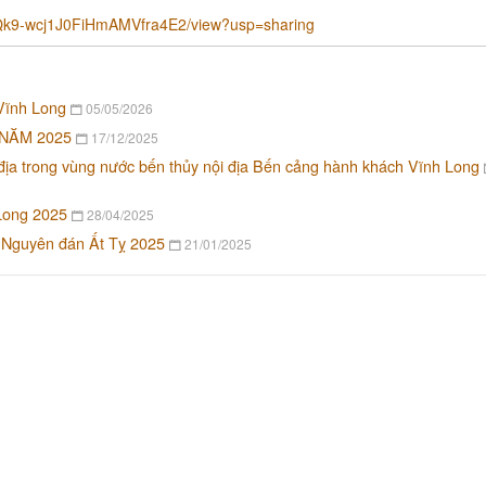
KpQk9-wcj1J0FiHmAMVfra4E2/view?usp=sharing
 Vĩnh Long
05/05/2026
NĂM 2025
17/12/2025
địa trong vùng nước bến thủy nội địa Bến cảng hành khách Vĩnh Long
Long 2025
28/04/2025
ết Nguyên đán Ất Tỵ 2025
21/01/2025