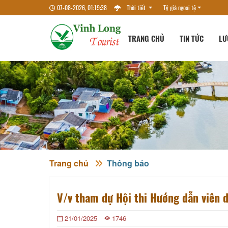
07-08-2026, 01:19:38
Thời tiết
Tỷ giá ngoại tệ
TRANG CHỦ
TIN TỨC
LƯ
Trang chủ
Thông báo
V/v tham dự Hội thi Hướng dẫn viên 
21/01/2025
1746