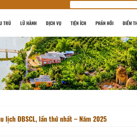
U TRÚ
LỮ HÀNH
DỊCH VỤ
TIỆN ÍCH
PHẢN HỒI
ĐIỂM T
du lịch ĐBSCL, lần thứ nhất – Năm 2025