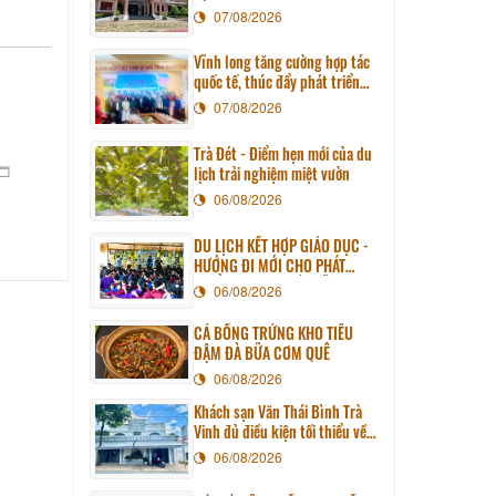
07/08/2026
Vĩnh long tăng cường hợp tác
quốc tế, thúc đẩy phát triển
du lịch qua chương trình làm
07/08/2026
việc với đoàn công tác huyện
Sunchang (Hàn quốc)
Trà Đét - Điểm hẹn mới của du
lịch trải nghiệm miệt vườn
06/08/2026
DU LỊCH KẾT HỢP GIÁO DỤC -
HƯỚNG ĐI MỚI CHO PHÁT
TRIỂN DU LỊCH BỀN VỮNG
06/08/2026
CÁ BỐNG TRỨNG KHO TIÊU
ĐẬM ĐÀ BỮA CƠM QUÊ
06/08/2026
Khách sạn Văn Thái Bình Trà
Vinh đủ điều kiện tối thiểu về
cơ sở vật chất kỹ thuật và dịch
06/08/2026
vụ của cơ sở lưu trú du lịch