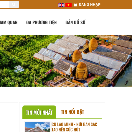
ĐĂNG NHẬP
HAM QUAN
ĐA PHƯƠNG TIỆN
BẢN ĐỒ SỐ
TIN NỔI BẬT
TIN MỚI NHẤT
CÙ LAO MINH - NƠI BẢN SẮC
TẠO NÊN SỨC HÚT