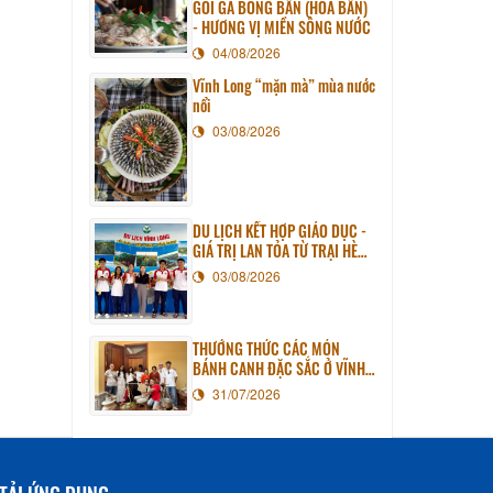
GỎI GÀ BÔNG BẦN (HOA BẦN)
- HƯƠNG VỊ MIỀN SÔNG NƯỚC
04/08/2026
Vĩnh Long “mặn mà” mùa nước
nổi
03/08/2026
DU LỊCH KẾT HỢP GIÁO DỤC -
GIÁ TRỊ LAN TỎA TỪ TRẠI HÈ
PHƯƠNG NAM NĂM 2026
03/08/2026
THƯỞNG THỨC CÁC MÓN
BÁNH CANH ĐẶC SẮC Ở VĨNH
LONG
31/07/2026