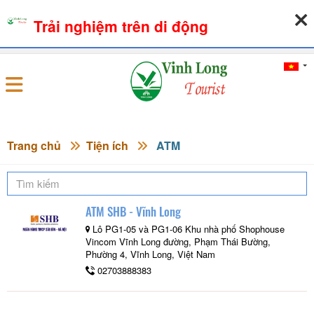
Trải nghiệm trên di động
07-08-2026, 08:21:56
THỜI TIẾT
TỶ GIÁ NGOẠI TỆ
Đăng nhập
Trang chủ
Tiện ích
ATM
ATM SHB - Vĩnh Long
Lô PG1-05 và PG1-06 Khu nhà phố Shophouse
Vincom Vĩnh Long đường, Phạm Thái Bường,
Phường 4, Vĩnh Long, Việt Nam
02703888383