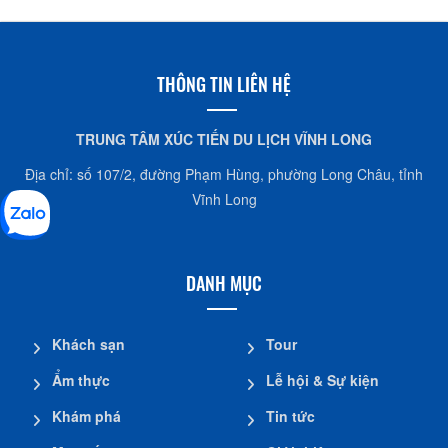
ATM Agribank - Bình Minh
165/15, Ngô Quyền, Khóm 1, phường Cái Vồn, Bình
Minh, Vĩnh Long
02703.890.316
THÔNG TIN LIÊN HỆ
ATM Agribank - Trà Ôn
TRUNG TÂM XÚC TIẾN DU LỊCH VĨNH LONG
30B Gia Long, Khu 1 , TT Trà Ôn, Trà Ôn, Vĩnh
Long
Địa chỉ: số 107/2, đường Phạm Hùng, phường Long Châu, tỉnh
02703.770.314
Vĩnh Long
ATM Agribank - PGD An Phước, Mang Thít
Ấp Thanh Thủy, An Phước, Mang Thít
DANH MỤC
02703.934.080
Khách sạn
Tour
ATM Agribank - Hòa Phú, Long Hồ
Ẩm thực
Lễ hội & Sự kiện
ấp Phước Long, xã Lộc Hòa, huyện Long Hồ, tỉnh
Vĩnh Long
Khám phá
Tin tức
02703.811.577