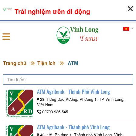
Trải nghiệm trên di động
06-08-2026, 01:39:02
THỜI TIẾT
TỶ GIÁ NGOẠI TỆ
Đăng nhập
Trang chủ
Tiện ích
ATM
ATM Agribank - Thành Phố Vĩnh Long
28, Hưng Đạo Vương, Phường 1, TP Vĩnh Long,
Việt Nam
02703.936.545
ATM Agribank - Thành phố Vĩnh Long
42, 1/5, Phường 1, Thành phố Vĩnh Long, Vĩnh