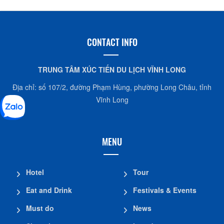
Quầy Thuốc Hoàng Lãm
ấp Phú Cường, xã Hiếu Thuận
0907280392
CONTACT INFO
Quầy thuốc Quận
TRUNG TÂM XÚC TIẾN DU LỊCH VĨNH LONG
ấp Hiếu Minh B, xã Hiếu Nhơn
Địa chỉ: số 107/2, đường Phạm Hùng, phường Long Châu, tỉnh
02703987324
Vĩnh Long
Quầy Thuốc Thúy Liễu
ấp Hiếu Xuân Tây, xã Hiếu Thành
MENU
0987140939
Hotel
Tour
Quầy Thuốc Kim Pho
Eat and Drink
Festivals & Events
ấp Tân Quang, xã Hiếu Phụng
02703874330
Must do
News