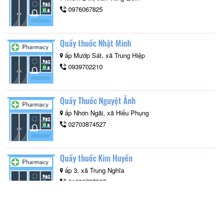
0976067825
Quầy thuốc Nhật Minh
ấp Mướp Sát, xã Trung Hiệp
0939702210
Quầy Thuốc Nguyệt Ảnh
ấp Nhơn Ngãi, xã Hiếu Phụng
02703874527
Quầy thuốc Kim Huyền
ấp 3, xã Trung Nghĩa
01639727567
Quầy thuốc Phước Thịnh