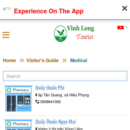
Experience On The App
07-08-2026, 12:08:12
WEATHER
EXCHANGE RATE
Sign in
Home
Visitor's Guide
Medical
Quầy thuốc Phỉ
ấp Tân Quang, xã Hiếu Phụng
0938641092
Quầy Thuốc Ngọc Mai
khóm 2 thị trấn Vũng Liêm