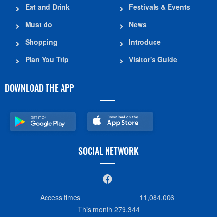
Eat and Drink
Festivals & Events
Must do
News
Shopping
Introduce
Plan You Trip
Visitor's Guide
DOWNLOAD THE APP
SOCIAL NETWORK
Access times
11,084,006
This month
279,344