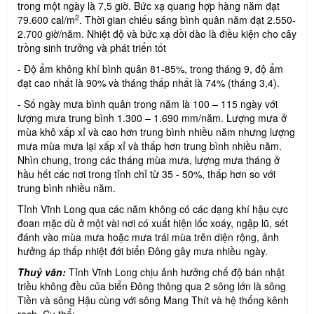
trong một ngày là 7,5 giờ. Bức xạ quang hợp hàng năm đạt
2
79.600 cal/m
. Thời gian chiếu sáng bình quân năm đạt 2.550-
2.700 giờ/năm. Nhiệt độ và bức xạ dồi dào là điều kiện cho cây
trồng sinh trưởng và phát triển tốt
- Độ ẩm không khí bình quân 81-85%, trong tháng 9, độ ẩm
đạt cao nhất là 90% và tháng thấp nhất là 74% (tháng 3,4).
- Số ngày mưa bình quân trong năm là 100 – 115 ngày với
lượng mưa trung bình 1.300 – 1.690 mm/năm. Lượng mưa ở
mùa khô xấp xỉ và cao hơn trung bình nhiều năm nhưng lượng
mưa mùa mưa lại xấp xỉ và thấp hơn trung bình nhiều năm.
Nhìn chung, trong các tháng mùa mưa, lượng mưa tháng ở
hầu hết các nơi trong tỉnh chỉ từ 35 - 50%, thấp hơn so với
trung bình nhiều năm.
Tỉnh Vĩnh Long qua các năm không có các dạng khí hậu cực
đoan mặc dù ở một vài nơi có xuất hiện lốc xoáy, ngập lũ, sét
đánh vào mùa mưa hoặc mưa trái mùa trên diện rộng, ảnh
hưởng áp thấp nhiệt đới biển Đông gây mưa nhiều ngày.
Thuỷ văn:
Tỉnh Vĩnh Long chịu ảnh hưởng chế độ bán nhật
triều không đều của biển Đông thông qua 2 sông lớn là sông
Tiền và sông Hậu cùng với sông Mang Thít và hệ thống kênh
rạch. Cụ thể: