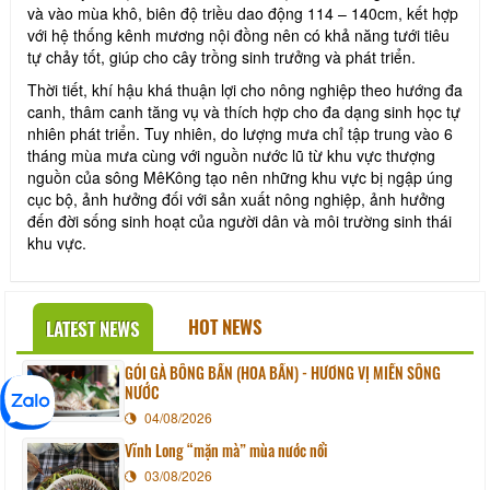
và vào mùa khô, biên độ triều dao động 114 – 140cm, kết hợp
với hệ thống kênh mương nội đồng nên có khả năng tưới tiêu
tự chảy tốt, giúp cho cây trồng sinh trưởng và phát triển.
Thời tiết, khí hậu khá thuận lợi cho nông nghiệp theo hướng đa
canh, thâm canh tăng vụ và thích hợp cho đa dạng sinh học tự
nhiên phát triển. Tuy nhiên, do lượng mưa chỉ tập trung vào 6
tháng mùa mưa cùng với nguồn nước lũ từ khu vực thượng
nguồn của sông MêKông tạo nên những khu vực bị ngập úng
cục bộ, ảnh hưởng đối với sản xuất nông nghiệp, ảnh hưởng
đến đời sống sinh hoạt của người dân và môi trường sinh thái
khu vực.
HOT NEWS
LATEST NEWS
GỎI GÀ BÔNG BẦN (HOA BẦN) - HƯƠNG VỊ MIỀN SÔNG
NƯỚC
04/08/2026
Vĩnh Long “mặn mà” mùa nước nổi
03/08/2026