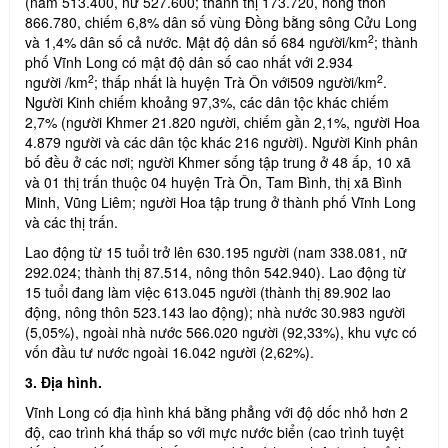
(nam 513.400, nữ 527.600; thành thị 173.720, nông thôn
866.780, chiếm 6,8% dân số vùng Đồng bằng sông Cửu Long
2
và 1,4% dân số cả nước. Mật độ dân số 684 người/km
; thành
phố Vĩnh Long có mật độ dân số cao nhất với 2.934
2
2
người /km
; thấp nhất là huyện Trà Ôn với509 người/km
.
Người Kinh chiếm khoảng 97,3%, các dân tộc khác chiếm
2,7% (người Khmer 21.820 người, chiếm gần 2,1%, người Hoa
4.879 người và các dân tộc khác 216 người). Người Kinh phân
bố đều ở các nơi; người Khmer sống tập trung ở 48 ấp, 10 xã
và 01 thị trấn thuộc 04 huyện Trà Ôn, Tam Bình, thị xã Bình
Minh, Vũng Liêm; người Hoa tập trung ở thành phố Vĩnh Long
và các thị trấn.
Lao động từ 15 tuổi trở lên 630.195 người (nam 338.081, nữ
292.024; thành thị 87.514, nông thôn 542.940). Lao động từ
15 tuổi đang làm việc 613.045 người (thành thị 89.902 lao
động, nông thôn 523.143 lao động); nhà nước 30.983 người
(5,05%), ngoài nhà nước 566.020 người (92,33%), khu vực có
vốn đầu tư nước ngoài 16.042 người (2,62%).
3. Địa hình.
Vĩnh Long có địa hình khá bằng phẳng với độ dốc nhỏ hơn 2
độ, cao trình khá thấp so với mực nước biển (cao trình tuyệt