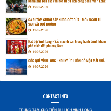
Khám phá bản sắc văn hóa từ du lịch cộng đồng Vĩnh Long
19/07/2026
CÀ RI TÔM CHUỐI SÁP NƯỚC CỐT DỪA - MÓN NGON TỪ
SẢN VẬT QUÊ HƯƠNG
19/07/2026
Hát bội Vĩnh Long - Sắc màu di sản trong hành trình khám
phá miền đất phương Nam
19/07/2026
GÓC QUÊ VĨNH LONG - NƠI KÝ ỨC LUÔN CÓ MỘT MÁI NHÀ
19/07/2026
CONTACT INFO
TRUNG TÂM XÚC TIẾN DU LỊCH VĨNH LONG