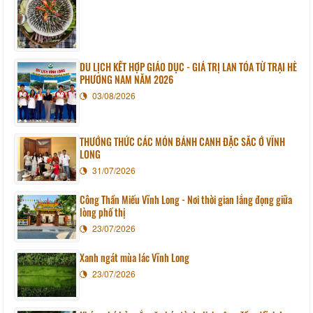
DU LỊCH KẾT HỢP GIÁO DỤC - GIÁ TRỊ LAN TỎA TỪ TRẠI HÈ
PHƯƠNG NAM NĂM 2026
03/08/2026
THƯỞNG THỨC CÁC MÓN BÁNH CANH ĐẶC SẮC Ở VĨNH
LONG
31/07/2026
Công Thần Miếu Vĩnh Long - Nơi thời gian lắng đọng giữa
lòng phố thị
23/07/2026
Xanh ngát mùa lác Vĩnh Long
23/07/2026