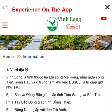
06-08-2026, 02:06:07
WEATHER
EXCHANGE RATE
Experience On The App
Sign in
Home
Information
1. Vị trí địa lý
Vĩnh Long là tỉnh thuộc hạ lưu sông Mê Kông, nằm giữa sông
Tiền, sông Hậu và ở trung tâm khu vực ĐBSCL, vị trí giáp giới
như sau:
Phía Bắc và Đông Bắc giáp các tỉnh Tiền Giang và Bến Tre;
Phía Tây Bắc Đông giáp tỉnh Đồng Tháp;
Phía Đông Nam giáp với tỉnh Trà Vinh;