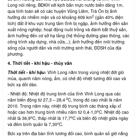
Long nói riêng, BĐKH với kịch bản mực nước biển dâng 1m,
qua tính toán sẽ có các huyện Vũng Liêm, Trà Ôn bị ảnh
2
hưởng do nhiễm mặn và có khoảng 606 km
(gần 40% diện
tích) đất ở khu vực trung tâm tỉnh bị ngập, ảnh hưởng đến sản
xuất nông nghiệp; hoạt động nuôi trồng và đánh bắt thuỷ sản,
ảnh hưởng đến cơ sở hạ tầng (hệ thống đường giao thông, các
công trình xây dựng, nhà cửa,..); ảnh hưởng đến môi trường
sống của người dân và môi trường sinh thái, ĐDSH của địa
phương.
4. Thời tiết - khí hậu - thủy văn
Thời tiết - khí hậu:
Vĩnh Long nằm trong vùng nhiệt đới gió
mùa, quanh năm nóng, ẩm, có chế độ nhiệt tương đối cao và
bức xạ dồi dào.
- Nhiệt độ: Nhiệt độ trung bình của tỉnh Vĩnh Long qua các
0
năm biến động từ 27,3 – 28,4
C, trong đó cao nhất là năm
2010. Trong năm này, nhiệt độ trung bình các tháng xấp xỉ
o
hoặc cao hơn trung bình nhiều năm từ 0,4-1,0
C. Nhiệt độ cao
o
o
nhất là 36,9
C, thấp nhất là 17,7
C và biên độ nhiệt giữa ngày
o
và đêm bình quân là 7,30
C.
Bức xạ trên địa bàn tỉnh tương đối cao, bình quân số giờ nắng