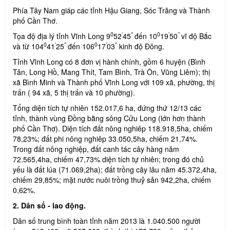
Phía Tây Nam giáp các tỉnh Hậu Giang, Sóc Trăng và Thành
phố Cần Thơ.
0
’
’’
0
’
’’
Tọa độ địa lý tỉnh Vĩnh Long 9
52
45
đến 10
19
50
vĩ độ Bắc
0
’
’’
0
’
’’
và từ 104
41
25
đến 106
17
03
kinh độ Đông.
Tỉnh Vĩnh Long có 8 đơn vị hành chính, gồm 6 huyện (Bình
Tân, Long Hồ, Mang Thít, Tam Bình, Trà Ôn, Vũng Liêm); thị
xã Bình Minh và Thành phố Vĩnh Long với 109 xã, phường, thị
trấn ( 94 xã, 5 thị trấn và 10 phường).
Tổng diện tích tự nhiên 152.017,6 ha, đứng thứ 12/13 các
tỉnh, thành vùng Đồng bằng sông Cửu Long (lớn hơn thành
phố Cần Thơ). Diện tích đất nông nghiêp 118.918,5ha, chiếm
78,23%; đất phi nông nghiêp 33.050,5ha, chiếm 21,74%.
Trong đất nông nghiệp, đất canh tác cây hàng năm
72.565,4ha, chiếm 47,73% diện tích tự nhiên; trong đó chủ
yếu là đất lúa (71.069,2ha); đất trồng cây lâu năm 45.372,4ha,
chiếm 29,85%; mặt nước nuôi trồng thuỷ sản 942,2ha, chiếm
0,62%.
2. Dân số - lao động.
Dân số trung bình toàn tỉnh năm 2013 là 1.040.500 người