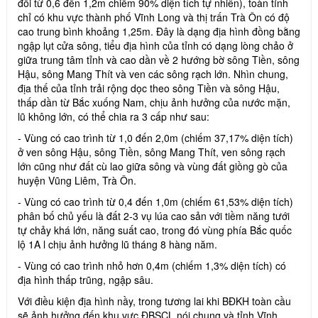
đối từ 0,6 đến 1,2m chiếm 90% diện tích tự nhiên), toàn tỉnh
chỉ có khu vực thành phố Vĩnh Long và thị trấn Trà Ôn có độ
cao trung bình khoảng 1,25m. Đây là dạng địa hình đồng bằng
ngập lụt cửa sông, tiểu địa hình của tỉnh có dạng lòng chảo ở
giữa trung tâm tỉnh và cao dần về 2 hướng bờ sông Tiền, sông
Hậu, sông Mang Thít và ven các sông rạch lớn. Nhìn chung,
địa thế của tỉnh trải rộng dọc theo sông Tiền và sông Hậu,
thấp dần từ Bắc xuống Nam, chịu ảnh hưởng của nước mặn,
lũ không lớn, có thể chia ra 3 cấp như sau:
- Vùng có cao trình từ 1,0 đến 2,0m (chiếm 37,17% diện tích)
ở ven sông Hậu, sông Tiền, sông Mang Thít, ven sông rạch
lớn cũng như đất cù lao giữa sông và vùng đất giồng gò của
huyện Vũng Liêm, Trà Ôn.
- Vùng có cao trình từ 0,4 đến 1,0m (chiếm 61,53% diện tích)
phân bố chủ yếu là đất 2-3 vụ lúa cao sản với tiềm năng tưới
tự chảy khá lớn, năng suất cao, trong đó vùng phía Bắc quốc
lộ 1A l chịu ảnh hưởng lũ tháng 8 hàng năm.
- Vùng có cao trình nhỏ hơn 0,4m (chiếm 1,3% diện tích) có
địa hình thấp trũng, ngập sâu.
Với điều kiện địa hình nầy, trong tương lai khi BĐKH toàn cầu
sẽ ảnh hưởng đến khu vực ĐBSCL nói chung và tỉnh Vĩnh