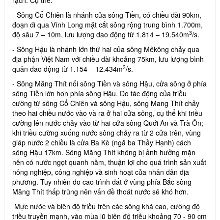
- Sông Cổ Chiên là nhánh của sông Tiền, có chiều dài 90km,
đoạn đi qua Vĩnh Long mặt cắt sông rộng trung bình 1.700m,
3
độ sâu 7 – 10m, lưu lượng dao động từ 1.814 – 19.540m
/s.
- Sông Hậu là nhánh lớn thứ hai của sông Mêkông chảy qua
địa phận Việt Nam với chiều dài khoảng 75km, lưu lượng bình
3
quân dao động từ 1.154 – 12.434m
/s.
- Sông Măng Thít nối sông Tiền và sông Hậu, cửa sông ở phía
sông Tiền lớn hơn phía sông Hậu. Do tác động của triều
cường từ sông Cổ Chiên và sông Hậu, sông Mang Thít chảy
theo hai chiều nước vào và ra ở hai cửa sông, cụ thể khi triều
cường lên nước chảy vào từ hai cửa sông Quới An và Trà Ôn;
khi triều cường xuống nước sông chảy ra từ 2 cửa trên, vùng
giáp nước 2 chiều là cửa Ba Kè (ngã ba Thầy Hạnh) cách
sông Hậu 17km. Sông Măng Thít không bị ảnh hưởng mặn
nên có nước ngọt quanh năm, thuận lợi cho quá trình sản xuất
nông nghiệp, công nghiệp và sinh hoạt của nhân dân địa
phương. Tuy nhiên do cao trình đất ở vùng phía Bắc sông
Măng Thít thấp trũng nên vấn đề thoát nước sẽ khó hơn.
Mực nước và biên độ triều trên các sông khá cao, cường độ
triều truyền mạnh, vào mùa lũ biên độ triều khoảng 70 - 90 cm