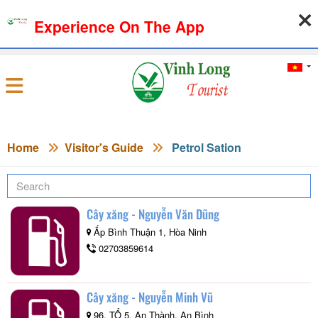
Experience On The App
09-08-2026, 01:57:34
WEATHER
EXCHANGE RATE
Sign in
Home
Visitor's Guide
Petrol Sation
Cây xăng - Nguyễn Văn Dũng
Ấp Bình Thuận 1, Hòa Ninh
02703859614
Cây xăng - Nguyễn Minh Vũ
96, TỔ 5, An Thành, An Bình