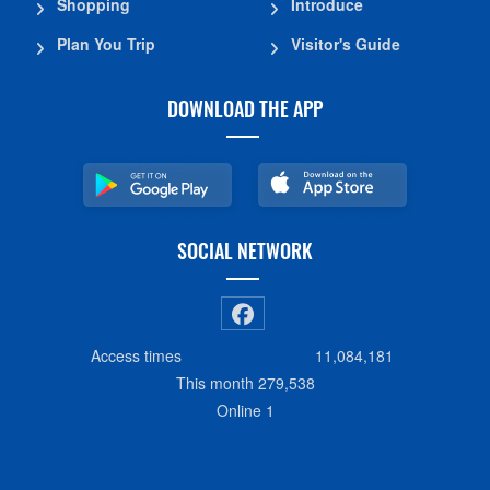
Shopping
Introduce
Plan You Trip
Visitor's Guide
DOWNLOAD THE APP
SOCIAL NETWORK
Access times
11,084,181
This month
279,538
Online
1